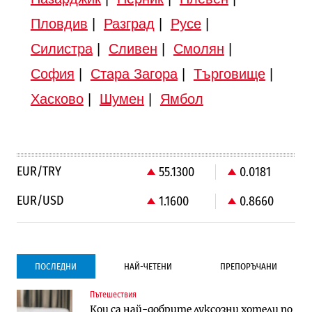
Пловдив
|
Разград
|
Русе
|
Силистра
|
Сливен
|
Смолян
|
София
|
Стара Загора
|
Търговище
|
Хасково
|
Шумен
|
Ямбол
EUR/TRY
55.1300
0.0181
EUR/USD
1.1600
0.8660
ПОСЛЕДНИ
НАЙ-ЧЕТЕНИ
ПРЕПОРЪЧАНИ
Пътешествия
Градоустройство
Компании
Кои са най-добрите луксозни хотели по
Столична община избра изпълнител за
Vivacom предлага над 150 устройства с