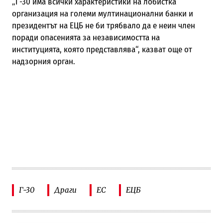
„Г-30 има всички характеристики на лобистка
организация на големи мултинационални банки и
президентът на ЕЦБ не би трябвало да е неин член
поради опасенията за независимостта на
институцията, която представлява“, казват още от
надзорния орган.
Г-30
Драги
ЕС
ЕЦБ