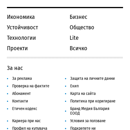
Икономика
Бизнес
Устойчивост
Общество
Технологии
Lite
Проекти
Всичко
За нас
За реклама
Защита на личните данни
Проверка на фактите
Екип
Абонамент
Карта на сайта
Контакти
Политика при коригиране
Етичен кодекс
Бранд Медия България
ЕООД
Кариера при нас
Условия за ползване
Профил на купувача
Подкрепете ни