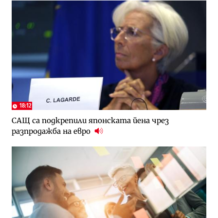
18:12
САЩ са подкрепили японската йена чрез
разпродажба на евро