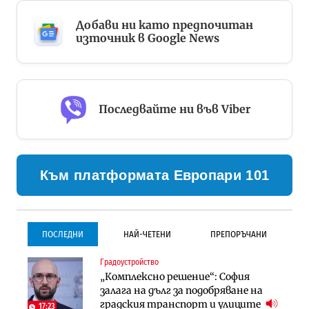
Добави ни като предпочитан
източник в Google News
Последвайте ни във Viber
Към платформата Европари 101
ПОСЛЕДНИ
НАЙ-ЧЕТЕНИ
ПРЕПОРЪЧАНИ
Градоустройство
Градоустройство
Инфраструктура
„Комплексно решение“: София
Столична община избра
Проектирането на тунела под
залага на дълг за подобряване на
изпълнител за преместването на
Петрохан ще върви паралелно с
градския транспорт и улиците
трамвайното трасе по бул.
екологичните оценки
17:23