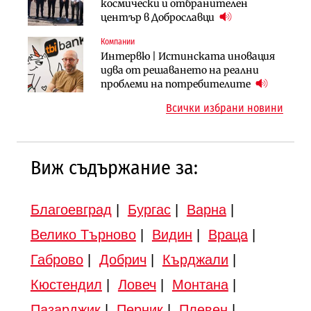
„Хювефарма“ подписа договор за
След 20 години застой: Данъчните
космически и отбранителен
придобиване на Euroapi Italy
оценки на имотите може да бъдат
център в Доброславци
вдигнати
Компании
Инфраструктура
Инфраструктура
Интервю | Истинската иновация
АПИ възложи промяната на
Вторият мост над Варненското
идва от решаването на реални
парцеларния план за
езеро става част от бъдещата
проблеми на потребителите
магистралата Русе – Велико
магистрала „Черно море“
Всички избрани новини
Търново
Виж съдържание за:
Благоевград
|
Бургас
|
Варна
|
Велико Търново
|
Видин
|
Враца
|
Габрово
|
Добрич
|
Кърджали
|
Кюстендил
|
Ловеч
|
Монтана
|
Пазарджик
|
Перник
|
Плевен
|