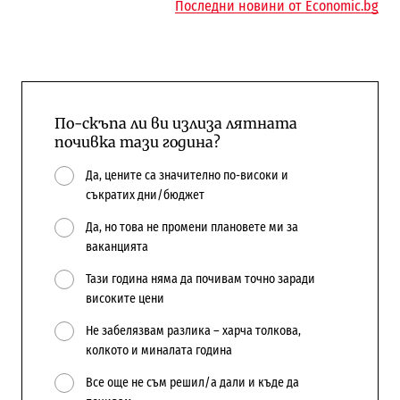
Последни новини от Economic.bg
По-скъпа ли ви излиза лятната
почивка тази година?
Да, цените са значително по-високи и
съкратих дни/бюджет
Да, но това не промени плановете ми за
ваканцията
Тази година няма да почивам точно заради
високите цени
Не забелязвам разлика – харча толкова,
колкото и миналата година
Все още не съм решил/а дали и къде да