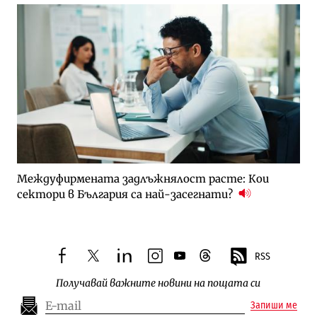
Междуфирмената задлъжнялост расте: Кои
сектори в България са най-засегнати?
RSS
facebook
twitter
linkedin
instagram
youtube
threads
Получавай важните новини на пощата си
Запиши ме