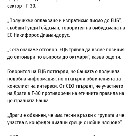
сектор - Г-30.
„Получихме оплакване и изпратихме писмо до ЕЦБ“,
съобщи Гунди Гейдсман, говорител на омбудсмана на
ЕС Никифорос Диамандорус.
„Сега очакаме отговор. ЕЦБ трябва да вземе позиция
до октомври по въпроса до октмври”, казва още тя.
Говорител на ЕЦБ потвърди, че банката е получила
подобна информация, но отхвърли обвиненията за
конфликт на интереси. От CEO твърдят, че участието
на Драги в Г-30 противоречи на етичните правила на
централната банка.
„Драги е обвинен, че има тесни връзки с групата и че
участва в конфиденциални срещи с нейни членове“.