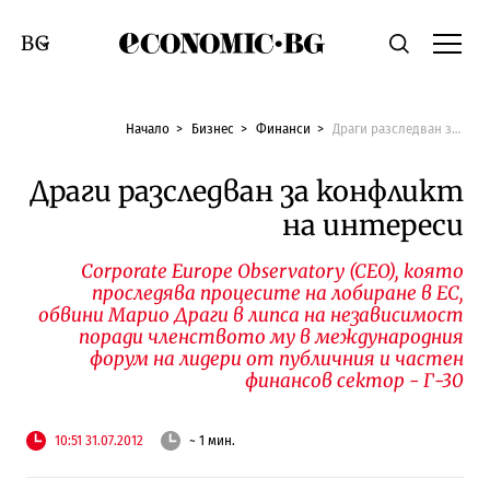
Economic.bg
Търсене
Смяна на език
Начало
Бизнес
Финанси
Драги разследван за конфликт на интереси
Драги разследван за конфликт
на интереси
Corporate Europe Observatory (CEO), която
проследява процесите на лобиране в ЕС,
обвини Марио Драги в липса на независимост
поради членството му в международния
форум на лидери от публичния и частен
финансов сектор - Г-30
10:51 31.07.2012
~ 1 мин.