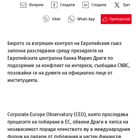
Изпрати
Сподели
Сподели
Туит
Препоръчай
Viber
Whats App
Бюрото за вътрешен контрол на Европейския съюз
започна разследване срещу президента на
Европейската централна банка Марио Драги по
подозрение за конфликт на интереси, съобщава CNBC,
позовайки се на думите на официално лице от
институцията.
Corporate Europe Observatory (CEO), която проследява
процесите на лобиране в ЕС, обвини Драги в липса на
независимост поради членството му в международния
форум на лидери от публичния и частен финансов