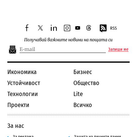
RSS
facebook
twitter
linkedin
instagram
youtube
threads
Получавай важните новини на пощата си
Запиши ме
Икономика
Бизнес
Устойчивост
Общество
Технологии
Lite
Проекти
Всичко
За нас
За реклама
Защита на личните данни