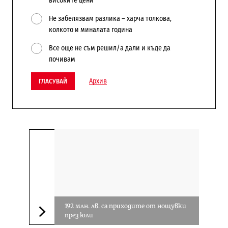
високите цени
Не забелязвам разлика – харча толкова,
колкото и миналата година
Все още не съм решил/а дали и къде да
почивам
Архив
ГЛАСУВАЙ
192 млн. лв. са приходите от нощувки
през юли
Следваща новина