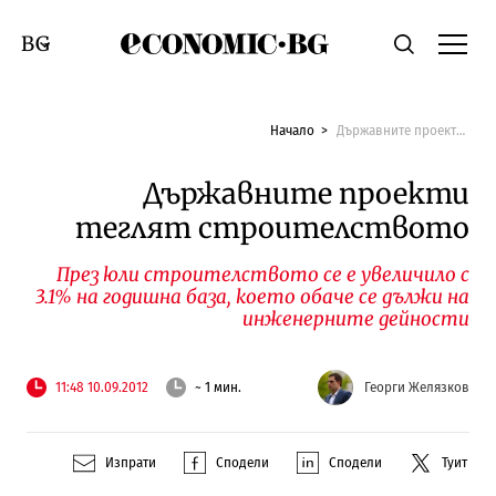
Economic.bg
Търсене
Смяна на език
Начало
Държавните проекти теглят строителството
Държавните проекти
теглят строителството
През юли строителството се е увеличило с
3.1% на годишна база, което обаче се дължи на
инженерните дейности
11:48 10.09.2012
~ 1 мин.
Георги Желязков
Изпрати
Сподели
Сподели
Туит