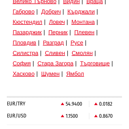
Велико Търново
|
Видин
|
Враца
|
Габрово
|
Добрич
|
Кърджали
|
Кюстендил
|
Ловеч
|
Монтана
|
Пазарджик
|
Перник
|
Плевен
|
Пловдив
|
Разград
|
Русе
|
Силистра
|
Сливен
|
Смолян
|
София
|
Стара Загора
|
Търговище
|
Хасково
|
Шумен
|
Ямбол
EUR/TRY
54.9400
0.0182
EUR/USD
1.1500
0.8670