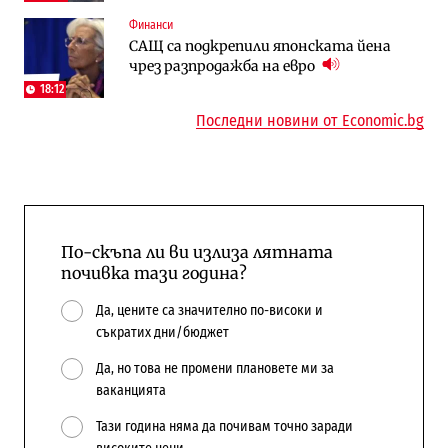
Финанси
Digi&AI
Компании
САЩ са подкрепили японската йена
Трафикът толкова е намалял, че големи
„Ендуросат“ ще строи огромен
чрез разпродажба на евро
медии обмислят да се откажат
космически и отбранителен център в
напълно от Google
Доброславци
18:12
Последни новини от Economic.bg
По-скъпа ли ви излиза лятната
почивка тази година?
Да, цените са значително по-високи и
съкратих дни/бюджет
Да, но това не промени плановете ми за
ваканцията
Тази година няма да почивам точно заради