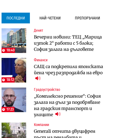
ПОСЛЕДНИ
НАЙ-ЧЕТЕНИ
ПРЕПОРЪЧАНИ
Денят
Градоустройство
Компании
Вечерни новини: ТЕЦ „Марица
Столична община избра
Vivacom предлага над 150
изток 2“ работи с 5 блока;
изпълнител за преместването
устройства с 90% отстъпка
София залага на дълговете
на трамвайното трасе по бул.
през август
18:40
„Скобелев“
Финанси
To:know
Компании
САЩ са подкрепили японската
Последни дни с обозначаване на
Vivacom предлага над 150
йена чрез разпродажба на евро
цените в лева: Какво
устройства с 90% отстъпка
предстои?
18:12
през август
Градоустройство
Градоустройство
Енергетика
„Комплексно решение“: София
Столична община избра
АЕЦ „Козлодуй“ ще работи
залага на дълг за подобряване
изпълнител за преместването
само още няколко седмици, ако
на градския транспорт и
на трамвайното трасе по бул.
17:23
сушата продължи
улиците
„Скобелев“
Компании
Компании
Енергетика
Generali отчита двуцифрен
„Ендуросат“ ще строи огромен
Държавният ТЕЦ „Марица
ръст на печалбата и
космически и отбранителен
изток 2“ работи с 5 блока