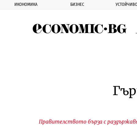
ИКОНОМИКА
БИЗНЕС
УСТОЙЧИВО
Eco
Гър
Правителството бърза с раздържавя