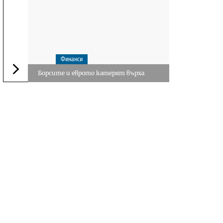
Финанси
Борсите и еврото катерят върха
Следваща новина