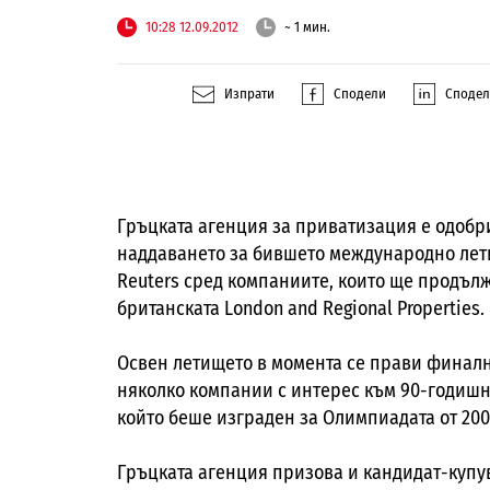
10:28 12.09.2012
~ 1 мин.
Изпрати
Сподели
Споде
Гръцката агенция за приватизация е одобр
наддаването за бившето международно лет
Reuters сред компаниите, които ще продължа
британската London and Regional Properties.
Освен летището в момента се прави финалн
няколко компании с интерес към 90-годишн
който беше изграден за Олимпиадата от 2004
Гръцката агенция призова и кандидат-купу