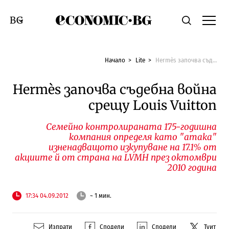
Economic.bg
Търсене
Смяна на език
Начало
Lite
Hermès започва съдебна война срещу Louis Vuitton
Hermès започва съдебна война
срещу Louis Vuitton
Семейно контролираната 175-годишна
компания определя като "атака"
изненадващото изкупуване на 17.1% от
акциите й от страна на LVMH през октомври
2010 година
17:34 04.09.2012
~ 1 мин.
Изпрати
Сподели
Сподели
Туит