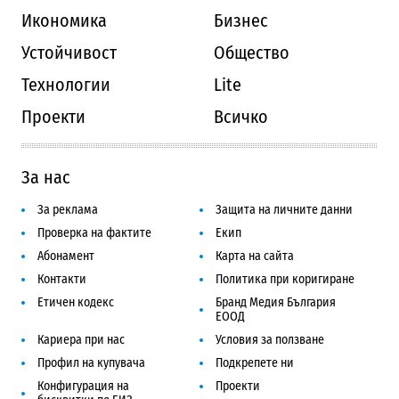
Икономика
Бизнес
Устойчивост
Общество
Технологии
Lite
Проекти
Всичко
За нас
За реклама
Защита на личните данни
Проверка на фактите
Екип
Абонамент
Карта на сайта
Контакти
Политика при коригиране
Етичен кодекс
Бранд Медия България
ЕООД
Кариера при нас
Условия за ползване
Профил на купувача
Подкрепете ни
Конфигурация на
Проекти