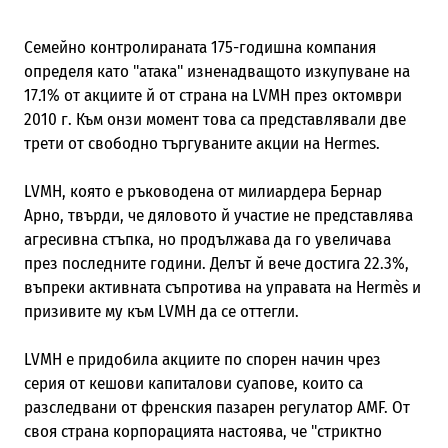
Семейно контролираната 175-годишна компания
определя като "атака" изненадващото изкупуване на
17.1% от акциите й от страна на LVMH през октомври
2010 г. Към онзи момент това са представлявали две
трети от свободно търгуваните акции на Hermеs.
LVMH, която е ръководена от милиардера Бернар
Арно, твърди, че дяловото й участие не представлява
агресивна стъпка, но продължава да го увеличава
през последните години. Делът й вече достига 22.3%,
въпреки активната съпротива на управата на Hermès и
призивите му към LVMH да се оттегли.
LVMH е придобила акциите по спорен начин чрез
серия от кешови капиталови суапове, които са
разследвани от френския пазарен регулатор AMF. От
своя страна корпорацията настоява, че "стриктно