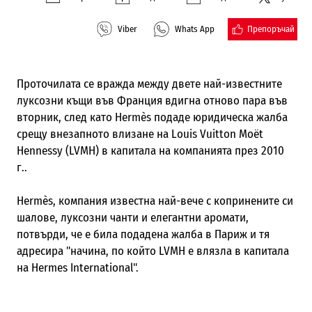
Препоръчай
Viber
Whats App
Проточилата се вражда между двете най-известните
луксозни къщи във Франция вдигна отново пара във
вторник, след като Hermès подаде юридическа жалба
срещу внезапното влизане на Louis Vuitton Moët
Hennessy (LVMH) в капитала на компанията през 2010
г..
Hermès, компания известна най-вече с копринените си
шалове, луксозни чанти и елегантни аромати,
потвърди, че е била подадена жалба в Париж и тя
адресира "начина, по който LVMH е влязла в капитала
на Hermеs International".