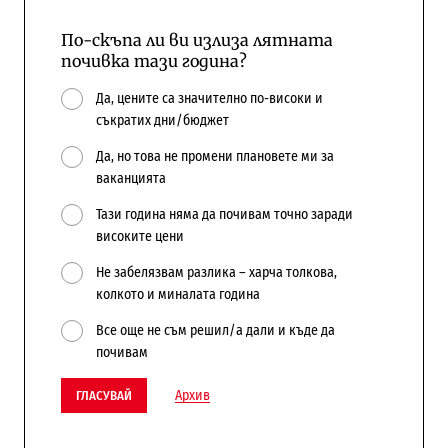
По-скъпа ли ви излиза лятната
почивка тази година?
Да, цените са значително по-високи и
съкратих дни/бюджет
Да, но това не промени плановете ми за
ваканцията
Тази година няма да почивам точно заради
високите цени
Не забелязвам разлика – харча толкова,
колкото и миналата година
Все още не съм решил/а дали и къде да
почивам
Архив
ГЛАСУВАЙ