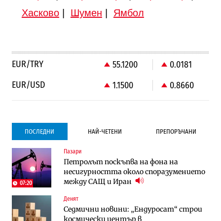
Хасково
|
Шумен
|
Ямбол
EUR/TRY
55.1200
0.0181
EUR/USD
1.1500
0.8660
ПОСЛЕДНИ
НАЙ-ЧЕТЕНИ
ПРЕПОРЪЧАНИ
Пазари
Градоустройство
Градоустройство
Петролът поскъпва на фона на
Столична община избра изпълнител за
Столична община избра изпълнител за
несигурността около споразумението
преместването на трамвайното
преместването на трамвайното
между САЩ и Иран
трасе по бул. „Скобелев“
трасе по бул. „Скобелев“
07:20
Денят
Компании
Енергетика
Седмични новини: „Ендуросат“ строи
„Ендуросат“ ще строи огромен
Държавният ТЕЦ „Марица изток 2“
космически център в
космически и отбранителен център в
работи с 5 блока