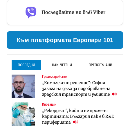
Последвайте ни във Viber
Към платформата Европари 101
ПОСЛЕДНИ
НАЙ-ЧЕТЕНИ
ПРЕПОРЪЧАНИ
Градоустройство
Градоустройство
Инфраструктура
„Комплексно решение“: София
Столична община избра
Проектирането на тунела под
залага на дълг за подобряване на
изпълнител за преместването на
Петрохан ще върви паралелно с
градския транспорт и улиците
трамвайното трасе по бул.
екологичните оценки
„Скобелев“
Иновации
Компании
Инфраструктура
„Рекордът“, който не променя
„Хювефарма“ подписа договор за
Проектирането на тунела под
картината: България пак е в R&D
придобиване на Euroapi Italy
Петрохан ще върви паралелно с
периферията
екологичните оценки