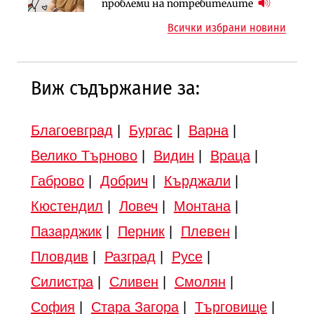
парцеларния план за
езеро става част от бъдещата
проблеми на потребителите
магистралата Русе – Велико
магистрала „Черно море“
Всички избрани новини
Търново
Виж съдържание за:
Благоевград
|
Бургас
|
Варна
|
Велико Търново
|
Видин
|
Враца
|
Габрово
|
Добрич
|
Кърджали
|
Кюстендил
|
Ловеч
|
Монтана
|
Пазарджик
|
Перник
|
Плевен
|
Пловдив
|
Разград
|
Русе
|
Силистра
|
Сливен
|
Смолян
|
София
|
Стара Загора
|
Търговище
|