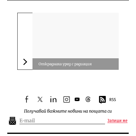
Откраднаха уред с радиация
Следваща новина
RSS
facebook
twitter
linkedin
instagram
youtube
threads
Получавай важните новини на пощата си
Запиши ме