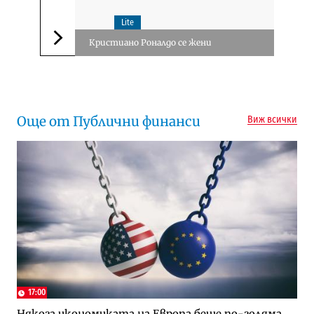
Lite
Кристиано Роналдо се жени
Следваща новина
Още от Публични финанси
Виж всички
17:00
Някога икономиката на Европа беше по-голяма