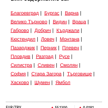
Благоевград
|
Бургас
|
Варна
|
Велико Търново
|
Видин
|
Враца
|
Габрово
|
Добрич
|
Кърджали
|
Кюстендил
|
Ловеч
|
Монтана
|
Пазарджик
|
Перник
|
Плевен
|
Пловдив
|
Разград
|
Русе
|
Силистра
|
Сливен
|
Смолян
|
София
|
Стара Загора
|
Търговище
|
Хасково
|
Шумен
|
Ямбол
EUR/TRY
55.1300
0.0181