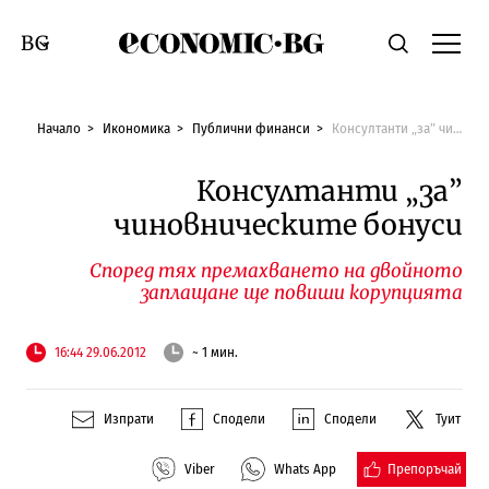
Economic.bg
Търсене
Смяна на език
Начало
Икономика
Публични финанси
Консултанти „за” чиновническите бонуси
Консултанти „за”
чиновническите бонуси
Според тях премахването на двойното
заплащане ще повиши корупцията
16:44 29.06.2012
~ 1 мин.
Изпрати
Сподели
Сподели
Туит
Препоръчай
Viber
Whats App