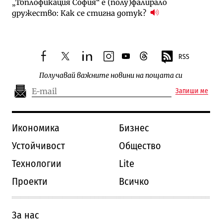
„Топлофикация София“ e (полу)фалирало
дружество: Как се стигна дотук?
RSS
facebook
twitter
linkedin
instagram
youtube
threads
Получавай важните новини на пощата си
Запиши ме
Икономика
Бизнес
Устойчивост
Общество
Технологии
Lite
Проекти
Всичко
За нас