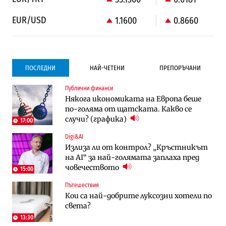
EUR/USD
1.1600
0.8660
ПОСЛЕДНИ
НАЙ-ЧЕТЕНИ
ПРЕПОРЪЧАНИ
Публични финанси
Градоустройство
Компании
Някога икономиката на Европа беше
Столична община избра изпълнител за
Vivacom предлага над 150 устройства с
по-голяма от щатската. Какво се
преместването на трамвайното
90% отстъпка през август
случи? (графика)
трасе по бул. „Скобелев“
17:00
Digi&AI
Компании
Градоустройство
Излиза ли от контрол? „Кръстникът
Vivacom предлага над 150 устройства с
Столична община избра изпълнител за
на AI“ за най-голямата заплаха пред
90% отстъпка през август
преместването на трамвайното
човечеството
трасе по бул. „Скобелев“
15:00
Пътешествия
Компании
Енергетика
Кои са най-добрите луксозни хотели по
„Ендуросат“ ще строи огромен
Държавният ТЕЦ „Марица изток 2“
света?
космически и отбранителен център в
работи с 5 блока
Доброславци
13:30