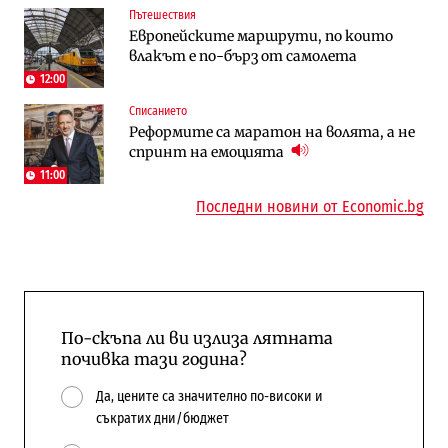
Пътешествия
Енергетика
Компании
Европейските маршрути, по които
Държавният ТЕЦ „Марица изток 2“
„Ендуросат“ ще строи огромен
влакът е по-бърз от самолета
работи с 5 блока
космически и отбранителен център в
Доброславци
12:00
Списанието
Енергетика
Регулации
Реформите са маратон на волята, а не
АЕЦ „Козлодуй“ ще работи само още
Лекарствата за редки болести
спринт на емоцията
няколко седмици, ако сушата продължи
попадат в капан на обществените
поръчки?
11:00
Последни новини от Economic.bg
По-скъпа ли ви излиза лятната
почивка тази година?
Да, цените са значително по-високи и
съкратих дни/бюджет