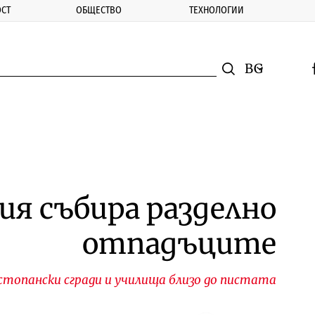
СТ
ОБЩЕСТВО
ТЕХНОЛОГИИ
nomic.bg
Търсене
Смяна на ез
f
Търси
я събира разделно
отпадъците
стопански сгради и училища близо до пистата