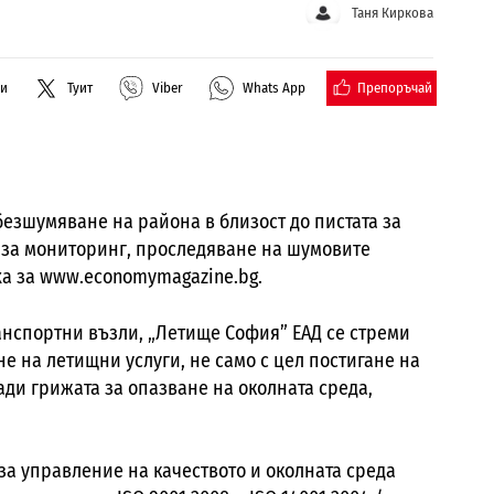
Таня Киркова
Препоръчай
ли
Туит
Viber
Whats App
езшумяване на района в близост до пистата за
 за мониторинг, проследяване на шумовите
ха за www.economymagazine.bg.
анспортни възли, „Летище София” ЕАД се стреми
е на летищни услуги, не само с цел постигане на
ади грижата за опазване на околната среда,
за управление на качеството и околната среда