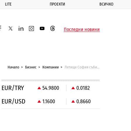
LITE
ПРОЕКТИ
ВСИЧКО
ик
Последни новини
acebook
twitter
linkedin
instagram
youtube
threads
Начало
Бизнес
Компании
Летище София събира разделно отпадъците
EUR/TRY
54.9800
0.0182
EUR/USD
1.1600
0.8660