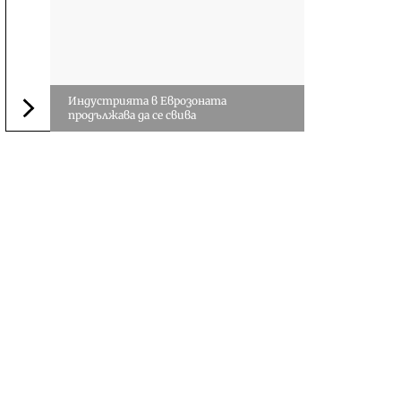
Индустрията в Еврозоната
продължава да се свива
Следваща новина