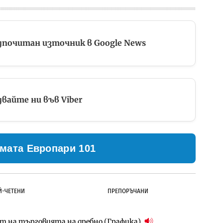
дпочитан източник в Google News
вайте ни във Viber
мата Европари 101
Й-ЧЕТЕНИ
ПРЕПОРЪЧАНИ
ст на търговията на дребно (Графика)
ълнител за преместването на трамвайното
д Петрохан ще върви паралелно с екологичните