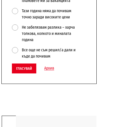
плановете ми за ваканцията
Тази година няма да почивам
точно заради високите цени
Не забелязвам разлика – харча
толкова, колкото и миналата
година
Все още не съм решил/а дали и
къде да почивам
Архив
ГЛАСУВАЙ