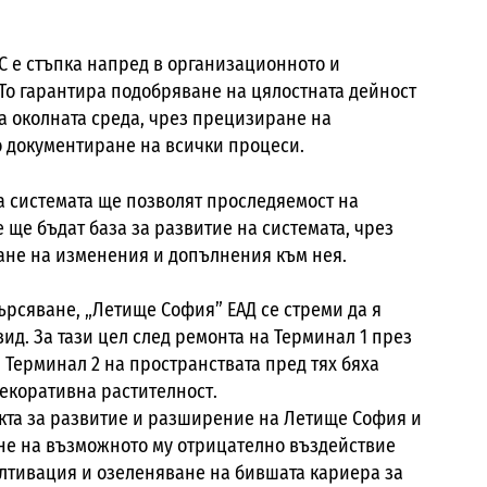
 е стъпка напред в организационното и
То гарантира подобряване на цялостната дейност
а околната среда, чрез прецизиране на
 документиране на всички процеси.
 системата ще позволят проследяемост на
 ще бъдат база за развитие на системата, чрез
ане на изменения и допълнения към нея.
ърсяване, „Летище София” ЕАД се стреми да я
ид. За тази цел след ремонта на Терминал 1 през
 Терминал 2 на пространствата пред тях бяха
екоративна растителност.
кта за развитие и разширение на Летище София и
не на възможното му отрицателно въздействие
ултивация и озеленяване на бившата кариера за