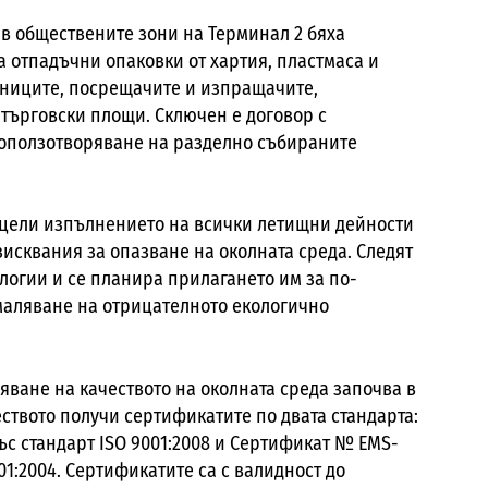
. в обществените зони на Терминал 2 бяха
 отпадъчни опаковки от хартия, пластмаса и
тниците, посрещачите и изпращачите,
 търговски площи. Сключен е договор с
 оползотворяване на разделно събираните
 цели изпълнението на всички летищни дейности
исквания за опазване на околната среда. Следят
ологии и се планира прилагането им за по-
маляване на отрицателното екологично
яване на качеството на околната среда започва в
ужеството получи сертификатите по двата стандарта:
ъс стандарт ISO 9001:2008 и Сертификат № EMS-
01:2004. Сертификатите са с валидност до