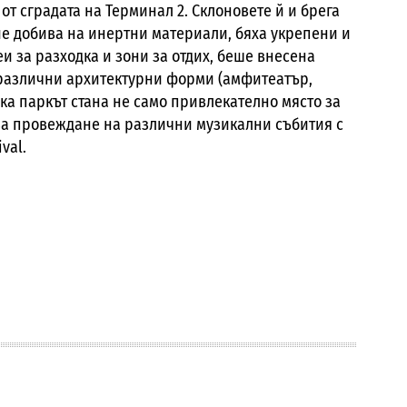
от сградата на Терминал 2. Склоновете й и брега
вие добива на инертни материали, бяха укрепени и
 за разходка и зони за отдих, беше внесена
 различни архитектурни форми (амфитеатър,
ка паркът стана не само привлекателно място за
 за провеждане на различни музикални събития с
val.