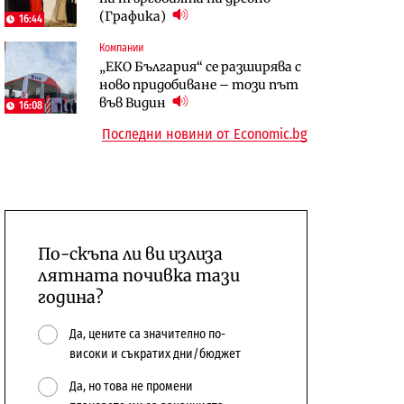
(Графика)
откажат напълно от Google
население и все повече сгради
16:44
Компании
Публични финанси
Компании
„ЕКО България“ се разширява с
Общините вече зависят от
А1 отново е лидер при
ново придобиване – този път
централната власт за 75% от
технологичните компании и
във Видин
16:08
бюджетите си
системните интегратори
Последни новини от Economic.bg
По-скъпа ли ви излиза
лятната почивка тази
година?
Да, цените са значително по-
високи и съкратих дни/бюджет
Да, но това не промени