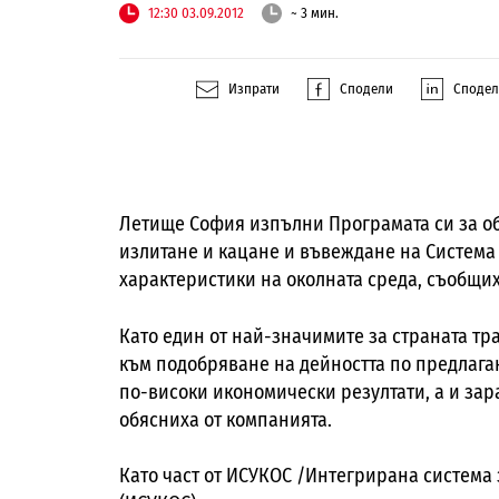
12:30 03.09.2012
~ 3 мин.
Изпрати
Сподели
Споде
Летище София изпълни Програмата си за об
излитане и кацане и въвеждане на Система
характеристики на околната среда, съобщи
Като един от най-значимите за страната тр
към подобряване на дейността по предлаган
по-високи икономически резултати, а и зар
обясниха от компанията.
Като част от ИСУКОС /Интегрирана система 