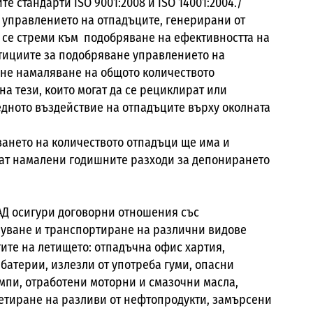
 стандарти ISO 9001:2008 и ISO 14001:2004./
управлението на отпадъците, генерирани от
 се стреми към подобряване на ефективността на
тициите за подобряване управлението на
игне намаляване на общото количеството
на тези, които могат да се рециклират или
едното въздействие на отпадъците върху околната
ването на количеството отпадъци ще има и
ат намалени годишните разходи за депонирането
ЕАД осигури договорни отношения със
уване и транспортиране на различни видове
тите на летището: отпадъчна офис хартия,
батерии, излезли от употреба гуми, опасни
мпи, отработени моторни и смазочни масла,
етиране на разливи от нефтопродукти, замърсени