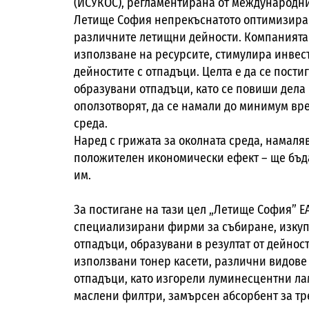
(ИСУКОС), регламентирана от международните
Летище София непрекъснатото оптимизира 
различните летищни дейности. Компанията
използване на ресурсите, стимулира инвес
дейностите с отпадъци. Целта е да се пост
образувани отпадъци, като се повиши дела 
оползотворят, да се намали до минимум вр
среда.
Наред с грижата за околната среда, намаля
положителен икономически ефект – ще бъд
им.
За постигане на тази цел „Летище София” 
специализирани фирми за събиране, изкуп
отпадъци, образувани в резултат от дейнос
използвани тонер касети, различни видове 
отпадъци, като изгорели луминесцентни ла
маслени филтри, замърсен абсорбент за тр