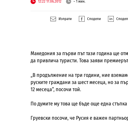
12:22 17.06.2012
~ 1 мин.
Изпрати
Сподели
Споде
Македония за първи път тази година ще отм
да привлича туристи. Това заяви премиерът
„В продължение на три години, ние вземам
руските граждани за шест месеца, но за пър
12 месеца”, посочи той.
По думите му това ще бъде още една стъпка
Груевски посочи, че Русия е важен партньо