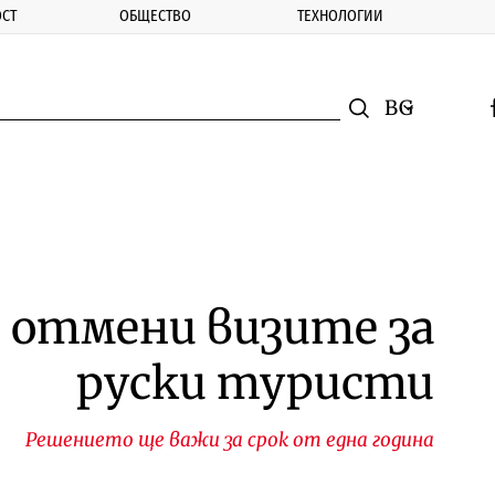
СТ
ОБЩЕСТВО
ТЕХНОЛОГИИ
nomic.bg
Търсене
Смяна на ез
f
Търси
 отмени визите за
руски туристи
Решението ще важи за срок от една година