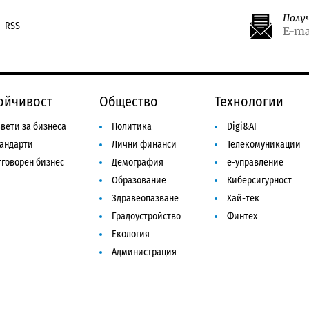
Полу
RSS
ойчивост
Общество
Технологии
вети за бизнеса
Политика
Digi&AI
тандарти
Лични финанси
Телекомуникации
говорен бизнес
Демография
е-управление
Образование
Киберсигурност
Здравеопазване
Хай-тек
Градоустройство
Финтех
Екология
Администрация