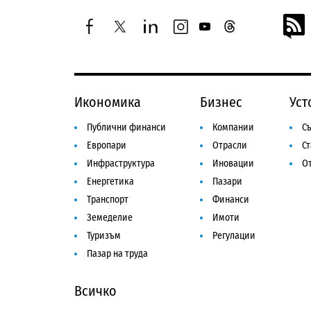
facebook
twitter
linkedin
instagram
youtube
threads
Икономика
Бизнес
Уст
Публични финанси
Компании
Съ
Европари
Отрасли
С
Инфраструктура
Иновации
От
Енергетика
Пазари
Транспорт
Финанси
Земеделие
Имоти
Туризъм
Регулации
Пазар на труда
Всичко