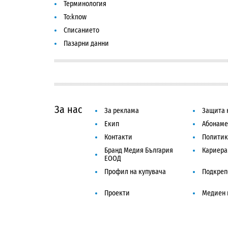
Терминология
To:know
Списанието
Пазарни данни
За нас
За реклама
Защита 
Екип
Абонаме
Контакти
Политик
Бранд Медия България
Кариера
ЕООД
Профил на купувача
Подкреп
Проекти
Медиен 