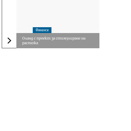
Финанси
Оланд с проект за стимулиране на
растежа
Следваща новина