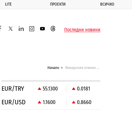
LITE
ПРОЕКТИ
ВСИЧКО
ик
Последни новини
acebook
twitter
linkedin
instagram
youtube
threads
Начало
Македония отмени визите за руски туристи
EUR/TRY
55.1300
0.0181
EUR/USD
1.1600
0.8660