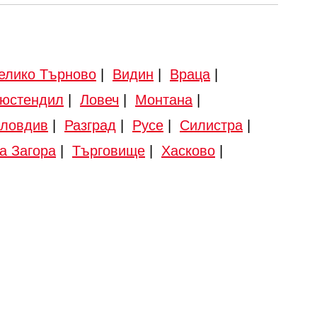
елико Търново
|
Видин
|
Враца
|
юстендил
|
Ловеч
|
Монтана
|
ловдив
|
Разград
|
Русе
|
Силистра
|
а Загора
|
Търговище
|
Хасково
|