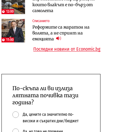
които влакът е по-бърз от
сушата продължи
предстои?
самолета
12:00
Енергетика
Компании
Списанието
Държавният ТЕЦ „Марица
„Ендуросат“ ще строи огромен
Реформите са маратон на
изток 2“ работи с 5 блока
космически и отбранителен
волята, а не спринт на
център в Доброславци
емоцията
11:00
Последни новини от Economic.bg
По-скъпа ли ви излиза
лятната почивка тази
година?
Да, цените са значително по-
високи и съкратих дни/бюджет
Да, но това не промени