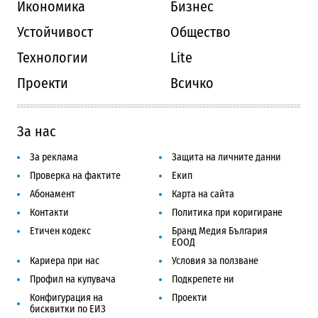
Икономика
Бизнес
Устойчивост
Общество
Технологии
Lite
Проекти
Всичко
За нас
За реклама
Защита на личните данни
Проверка на фактите
Екип
Абонамент
Карта на сайта
Контакти
Политика при коригиране
Етичен кодекс
Бранд Медия България
ЕООД
Кариера при нас
Условия за ползване
Профил на купувача
Подкрепете ни
Конфигурация на
Проекти
бисквитки по ЕИЗ