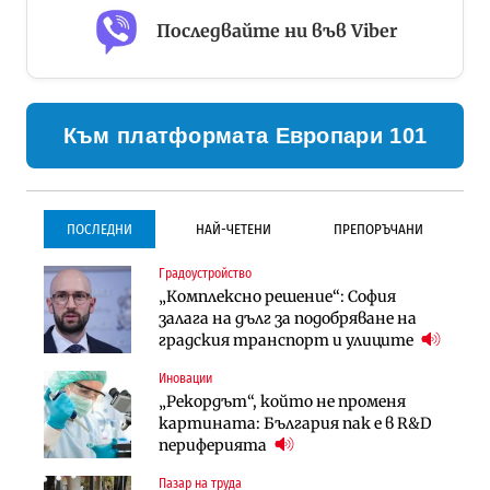
Последвайте ни във Viber
Към платформата Европари 101
ПОСЛЕДНИ
НАЙ-ЧЕТЕНИ
ПРЕПОРЪЧАНИ
Градоустройство
Градоустройство
Инфраструктура
„Комплексно решение“: София
Столична община избра
Проектирането на тунела под
залага на дълг за подобряване на
изпълнител за преместването на
Петрохан ще върви паралелно с
градския транспорт и улиците
трамвайното трасе по бул.
екологичните оценки
„Скобелев“
Иновации
Компании
Инфраструктура
„Рекордът“, който не променя
„Хювефарма“ подписа договор за
Проектирането на тунела под
картината: България пак е в R&D
придобиване на Euroapi Italy
Петрохан ще върви паралелно с
периферията
екологичните оценки
Пазар на труда
Финанси