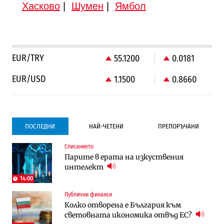
Хасково
|
Шумен
|
Ямбол
EUR/TRY
55.1200
0.0181
EUR/USD
1.1500
0.8660
ПОСЛЕДНИ
НАЙ-ЧЕТЕНИ
ПРЕПОРЪЧАНИ
Списанието
Градоустройство
Компании
Парите в ерата на изкуствения
Столична община избра изпълнител за
Vivacom предлага над 150 устройства с
интелект
преместването на трамвайното
90% отстъпка през август
трасе по бул. „Скобелев“
14:00
Публични финанси
Компании
Градоустройство
Колко отворена е България към
Vivacom предлага над 150 устройства с
Столична община избра изпълнител за
световната икономика отвъд ЕС?
90% отстъпка през август
преместването на трамвайното