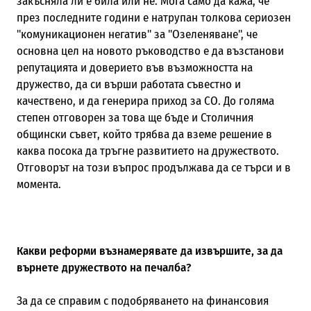
закъсняла ли е била или не. Мога само да кажа, че
през последните години е натрупан толкова сериозен
"комуникационен негатив" за "Озеленяване", че
основна цел на новото ръководство е да възстанови
репутацията и доверието във възможността на
дружество, да си върши работата съвестно и
качествено, и да генерира приход за СО. До голяма
степен отговорен за това ще бъде и Столичния
общински съвет, който трябва да вземе решение в
каква посока да тръгне развитието на дружеството.
Отговорът на този въпрос продължава да се търси и в
момента.
Какви реформи възнамерявате да извършите, за да
върнете дружеството на печалба?
За да се справим с подобряването на финансовия