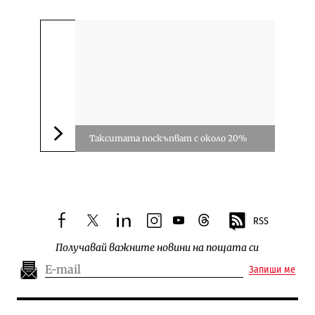
Такситата поскъпват с около 20%
Следваща новина
RSS
facebook
twitter
linkedin
instagram
youtube
threads
Получавай важните новини на пощата си
Запиши ме