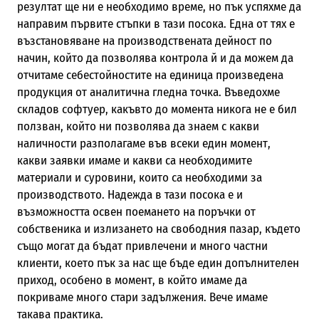
резултат ще ни е необходимо време, но пък успяхме да
направим първите стъпки в тази посока. Една от тях е
възстановяване на производствената дейност по
начин, който да позволява контрола й и да можем да
отчитаме себестойностите на единица произведена
продукция от аналитична гледна точка. Въведохме
складов софтуер, какъвто до момента никога не е бил
ползван, който ни позволява да знаем с какви
наличности разполагаме във всеки един момент,
какви заявки имаме и какви са необходимите
материали и суровини, които са необходими за
производството. Надежда в тази посока е и
възможността освен поемането на поръчки от
собственика и излизането на свободния пазар, където
също могат да бъдат привлечени и много частни
клиенти, което пък за нас ще бъде един допълнителен
приход, особено в момент, в който имаме да
покриваме много стари задължения. Вече имаме
такава практика.