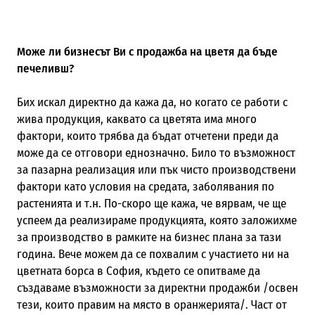
Може ли бизнесът Ви с продажба на цветя да бъде
печеливш?
Бих искал директно да кажа да, но когато се работи с
жива продукция, каквато са цветята има много
фактори, които трябва да бъдат отчетени преди да
може да се отговори еднозначно. Било то възможност
за пазарна реализация или пък чисто производствени
фактори като условия на средата, заболявания по
растенията и т.н. По-скоро ще кажа, че вярвам, че ще
успеем да реализираме продукцията, която заложихме
за производство в рамките на бизнес плана за тази
година. Вече можем да се похвалим с участието ни на
цветната борса в София, където се опитваме да
създаваме възможности за директни продажби /освен
тези, които правим на място в оранжерията/. Част от