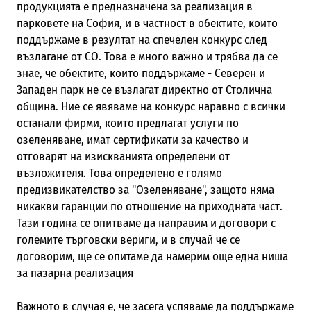
продукцията е предназначена за реализация в
парковете на София, и в частност в обектите, които
поддържаме в резултат на спечелен конкурс след
възлагане от СО. Това е много важно и трябва да се
знае, че обектите, които поддържаме - Северен и
Западен парк не се възлагат директно от Столична
община. Ние се явяваме на конкурс наравно с всички
останали фирми, които предлагат услуги по
озеленяване, имат сертификати за качество и
отговарят на изискванията определени от
възложителя. Това определено е голямо
предизвикателство за "Озеленяване", защото няма
никакви гаранции по отношение на приходната част.
Тази година се опитваме да направим и договори с
големите търговски вериги, и в случай че се
договорим, ще се опитаме да намерим още една ниша
за пазарна реализация
Важното в случая е, че засега успяваме да поддържаме