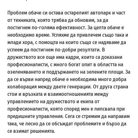
Проблем обаче си остава остарелият автопарк и част
от техниката, която трябва да обновим, за да
постигнем по-голяма ефективност. За целта обаче е
необходимо време. Успяхме да привлечем също така и
млади хора, с помощта на които също се надяваме да
успеем да постигнем по-добри резултати. В
дружеството все още има кадри, които са доказани
професионалисти, с много богат опит в областта на
озеленяването и поддържането на зелените площи. За
да се върви напред обаче е необходима много добра
колаборация между двете генерации. От друга страна
стои и връзката и взаимоотношенията между
управлението на дружеството и екипа от
професионалисти, която според мен е липсвала при
предишните управления. Сега се стремим да направим
така, че лесно да се обсъждат проблемите и бързо да
се взимат решенията.