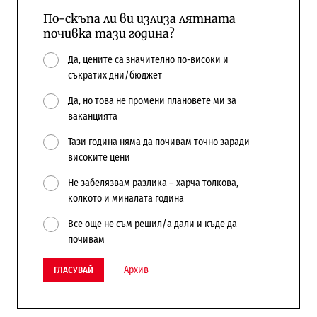
По-скъпа ли ви излиза лятната
почивка тази година?
Да, цените са значително по-високи и
съкратих дни/бюджет
Да, но това не промени плановете ми за
ваканцията
Тази година няма да почивам точно заради
високите цени
Не забелязвам разлика – харча толкова,
колкото и миналата година
Все още не съм решил/а дали и къде да
почивам
Архив
ГЛАСУВАЙ