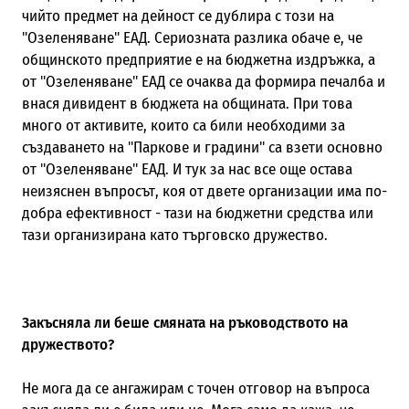
чийто предмет на дейност се дублира с този на
"Озеленяване" ЕАД. Сериозната разлика обаче е, че
общинското предприятие е на бюджетна издръжка, а
от "Озеленяване" ЕАД се очаква да формира печалба и
внася дивидент в бюджета на общината. При това
много от активите, които са били необходими за
създаването на "Паркове и градини" са взети основно
от "Озеленяване" ЕАД. И тук за нас все още остава
неизяснен въпросът, коя от двете организации има по-
добра ефективност - тази на бюджетни средства или
тази организирана като търговско дружество.
Закъсняла ли беше смяната на ръководството на
дружеството?
Не мога да се ангажирам с точен отговор на въпроса