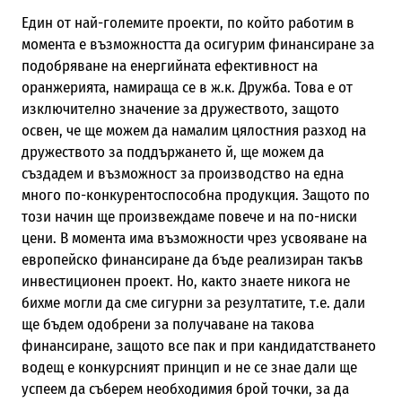
Един от най-големите проекти, по който работим в
момента е възможността да осигурим финансиране за
подобряване на енергийната ефективност на
оранжерията, намираща се в ж.к. Дружба. Това е от
изключително значение за дружеството, защото
освен, че ще можем да намалим цялостния разход на
дружеството за поддържането й, ще можем да
създадем и възможност за производство на една
много по-конкурентоспособна продукция. Защото по
този начин ще произвеждаме повече и на по-ниски
цени. В момента има възможности чрез усвояване на
европейско финансиране да бъде реализиран такъв
инвестиционен проект. Но, както знаете никога не
бихме могли да сме сигурни за резултатите, т.е. дали
ще бъдем одобрени за получаване на такова
финансиране, защото все пак и при кандидатстването
водещ е конкурсният принцип и не се знае дали ще
успеем да съберем необходимия брой точки, за да