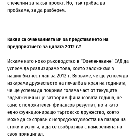
спечелим за такъв проект. Но, пък трябва да
пробваме, за да разберем.
Какви са очакванията Ви за представянето на
предприятието за цялата 2012 г.?
Искаме като ново ръководство в "Озеленяване" ЕАД да
успеем да реализираме това, което заложихме в
нашия бизнес план за 2012 г. Вярваме, че ще успеем да
изкараме дружеството на печалба в края на годината,
че ще успеем да покрием голяма част от текущите
задължения и ще затворим финансовата година, не
само с положителен финансов резултат, но и като
едно функциониращо търговско дружество, което
може да се справи с непредсказуемостта на пазара на
стоки и услуги, и да се съобразява с намеренията на
своя принципал.