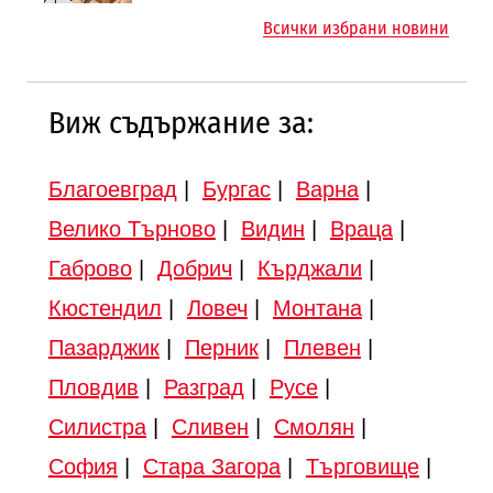
магистралата Русе – Велико
магистрала „Черно море“
Всички избрани новини
Търново
Виж съдържание за:
Благоевград
|
Бургас
|
Варна
|
Велико Търново
|
Видин
|
Враца
|
Габрово
|
Добрич
|
Кърджали
|
Кюстендил
|
Ловеч
|
Монтана
|
Пазарджик
|
Перник
|
Плевен
|
Пловдив
|
Разград
|
Русе
|
Силистра
|
Сливен
|
Смолян
|
София
|
Стара Загора
|
Търговище
|