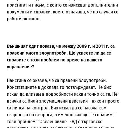
пристигат и писма, с които се изискват допълнителни
документи и справки, което означава, че по случая се
работи активно.
Външният одит показа, че между 2009 г. и 2011 г. са
правени много злоупотреби. Ще успеете ли да се
справите с този проблем по време на вашето
управление?
Наистина се оказва, че са правени злоупотреби.
Констатациите в доклада го потвърждават. Не бих
искал да влизам в подробности какви точно са те. Не
всички са били злоумишлени действия - някои просто
са липса на контрол. Бих искал да се насоча към
същността на въпроса, а именно как ще се справим с
този проблем. "Озеленяване" ЕАД е търговско