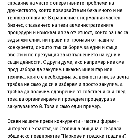
справяме на чисто с оперативните проблеми на
дружеството, които повярвайте ми бяха много и не
търпяха отлагане. В сравнение с нормалния частен
бизнес, спазването на тези административните
процедури и изисквания за отчетност, които за нас са
задължителни, ни прави по-тромави от нашите
конкуренти, с които пък се борим за едни и същи
обекти и по презумция за изпълнението на едни и
същи дейности. С други думи, ако например ние сме
пред избора да закупим някакъв инвентар или
техника, която е необходима за дейността ни, за целта
трябва не само да си я изберем и просто закупим, а
трябва да получим одобрение от собственика и след
това да организираме и проведем процедура за
закупуването й. Това е само един пример.
Освен нашите преки конкуренти - частни фирми -
интересен е фактът, че Столична община е създала
общинско предприятие "Паркове и градски градини",