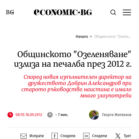
Economic.bg
Търсене
Смяна на език
Начало
Общинското "Озеленяване" излиза на печалба през 2012 г.
Общинското "Озеленяване"
излиза на печалба през 2012 г.
Според новия изпълнителен директор на
дружеството Добрин Александров при
старото ръководство наистина е имало
много злоупотреби
08:55 16.09.2012
~ 7 мин.
Георги Желязков
Изпрати
Сподели
Сподели
Туит