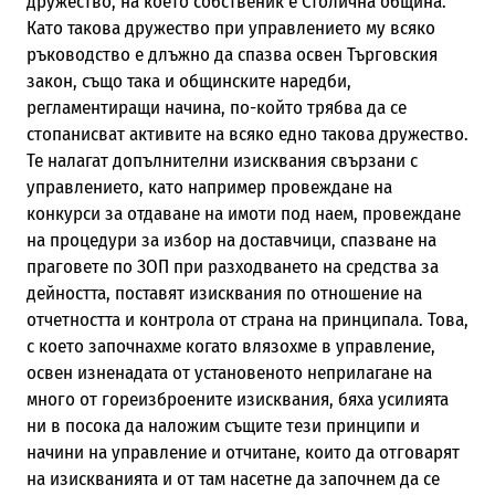
дружество, на което собственик е Столична община.
Като такова дружество при управлението му всяко
ръководство е длъжно да спазва освен Търговския
закон, също така и общинските наредби,
регламентиращи начина, по-който трябва да се
стопанисват активите на всяко едно такова дружество.
Те налагат допълнителни изисквания свързани с
управлението, като например провеждане на
конкурси за отдаване на имоти под наем, провеждане
на процедури за избор на доставчици, спазване на
праговете по ЗОП при разходването на средства за
дейността, поставят изисквания по отношение на
отчетността и контрола от страна на принципала. Това,
с което започнахме когато влязохме в управление,
освен изненадата от установеното неприлагане на
много от гореизброените изисквания, бяха усилията
ни в посока да наложим същите тези принципи и
начини на управление и отчитане, които да отговарят
на изискванията и от там насетне да започнем да се