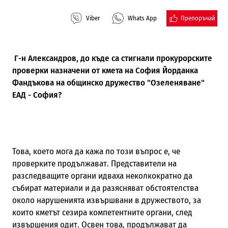
Препоръчай
Viber
Whats App
Г-н Александров, до къде са стигнали прокурорските
проверки назначени от кмета на София Йорданка
Фандъкова на общинско дружество "Озеленяване"
ЕАД - София?
Това, което мога да кажа по този въпрос е, че
проверките продължават. Представители на
разследващите органи идваха неколкократно да
събират материали и да разясняват обстоятелства
около нарушенията извършвани в дружеството, за
които кметът сезира компетентните органи, след
извършения одит. Освен това, продължават да