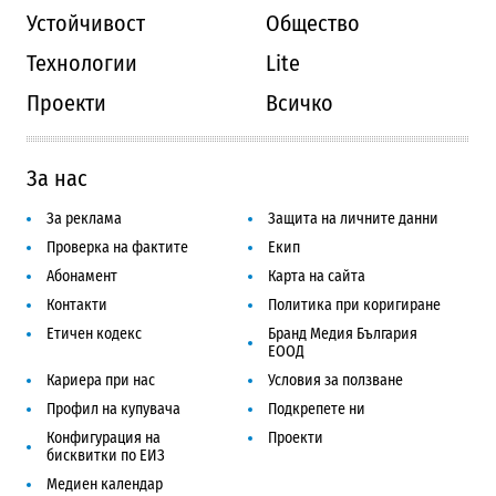
Устойчивост
Общество
Технологии
Lite
Проекти
Всичко
За нас
За реклама
Защита на личните данни
Проверка на фактите
Екип
Абонамент
Карта на сайта
Контакти
Политика при коригиране
Етичен кодекс
Бранд Медия България
ЕООД
Кариера при нас
Условия за ползване
Профил на купувача
Подкрепете ни
Конфигурация на
Проекти
бисквитки по ЕИЗ
Медиен календар