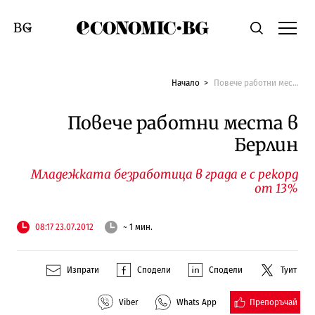
Economic.bg
Търсене
Смяна на език
Начало
Повече работни места в Берлин
Повече работни места в
Берлин
Младежката безработица в града е с рекорд
от 13%
08:17 23.07.2012
~ 1 мин.
Изпрати
Сподели
Сподели
Туит
Препоръчай
Viber
Whats App