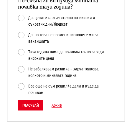
По-скъпа ли ви излиза лятната
почивка тази година?
Да, цените са значително по-високи и
съкратих дни/бюджет
Да, но това не промени плановете ми за
ваканцията
Тази година няма да почивам точно заради
високите цени
Не забелязвам разлика – харча толкова,
колкото и миналата година
Все още не съм решил/а дали и къде да
почивам
Архив
ГЛАСУВАЙ