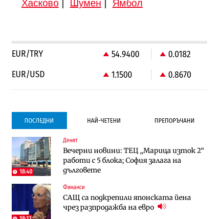
Хасково
|
Шумен
|
Ямбол
EUR/TRY
54.9400
0.0182
EUR/USD
1.1500
0.8670
ПОСЛЕДНИ
НАЙ-ЧЕТЕНИ
ПРЕПОРЪЧАНИ
Денят
Градоустройство
Компании
Вечерни новини: ТЕЦ „Марица изток 2“
Столична община избра изпълнител за
Vivacom предлага над 150 устройства с
работи с 5 блока; София залага на
преместването на трамвайното
90% отстъпка през август
дълговете
трасе по бул. „Скобелев“
18:40
Финанси
Компании
To:know
САЩ са подкрепили японската йена
Vivacom предлага над 150 устройства с
Последни дни с обозначаване на цените
чрез разпродажба на евро
90% отстъпка през август
в лева: Какво предстои?
18:12