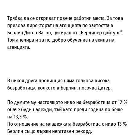
Трябва да се откриват повече работни места. За това
призова директорът на агенцията по заетостта в
Берлин Дитер Вагон, цитиран от „Берлинер цайтунг”.
Той апелира и за по-добро обучение на екипа на
агенцията.
В никоя друга провинция няма толкова висока
безработица, колкото в Берлин, посочва Дитер.
По думите му настоящото ниво на безработица от 12 %
обаче буди надежди, тъй като преди година до беше
на 13,3 %.
По отношение на младежката безработица с ниво 13 %
Берлин също държи негативен рекорд.