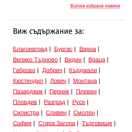
магистралата Русе – Велико
Всички избрани новини
Търново
Виж съдържание за:
Благоевград
|
Бургас
|
Варна
|
Велико Търново
|
Видин
|
Враца
|
Габрово
|
Добрич
|
Кърджали
|
Кюстендил
|
Ловеч
|
Монтана
|
Пазарджик
|
Перник
|
Плевен
|
Пловдив
|
Разград
|
Русе
|
Силистра
|
Сливен
|
Смолян
|
София
|
Стара Загора
|
Търговище
|