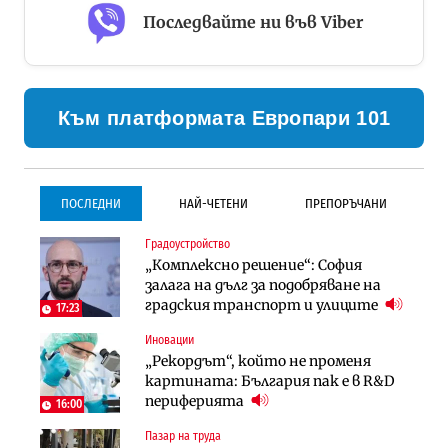
Последвайте ни във Viber
Към платформата Европари 101
ПОСЛЕДНИ
НАЙ-ЧЕТЕНИ
ПРЕПОРЪЧАНИ
Градоустройство
Градоустройство
Инфраструктура
„Комплексно решение“: София
Столична община избра
Проектирането на тунела под
залага на дълг за подобряване на
изпълнител за преместването на
Петрохан ще върви паралелно с
градския транспорт и улиците
трамвайното трасе по бул.
екологичните оценки
17:23
„Скобелев“
Иновации
Компании
Инфраструктура
„Рекордът“, който не променя
„Хювефарма“ подписа договор за
Проектирането на тунела под
картината: България пак е в R&D
придобиване на Euroapi Italy
Петрохан ще върви паралелно с
периферията
16:00
екологичните оценки
Пазар на труда
Финанси