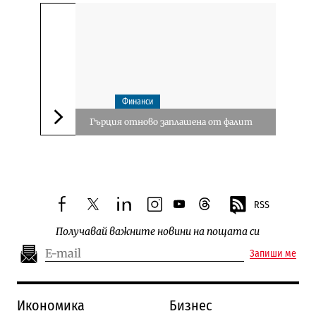
Финанси
Гърция отново заплашена от фалит
Следваща новина
RSS
facebook
twitter
linkedin
instagram
youtube
threads
Получавай важните новини на пощата си
Запиши ме
Икономика
Бизнес