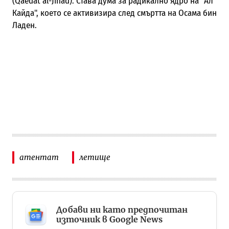
(Qaedat al-Jihad). Става дума за радикално ядро на "Ал
Кайда", което се активизира след смъртта на Осама бин
Ладен.
атентат
летище
Добави ни като предпочитан
източник в Google News