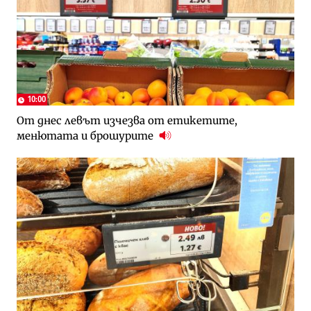
10:00
От днес левът изчезва от етикетите,
менютата и брошурите