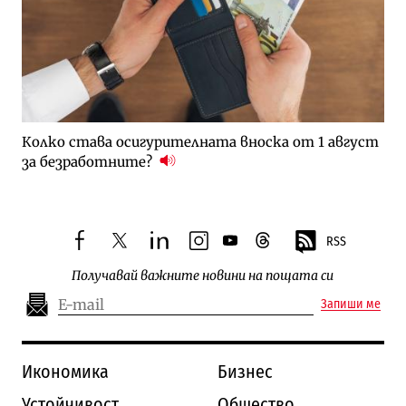
Колко става осигурителната вноска от 1 август
за безработните?
RSS
facebook
twitter
linkedin
instagram
youtube
threads
Получавай важните новини на пощата си
Запиши ме
Икономика
Бизнес
Устойчивост
Общество