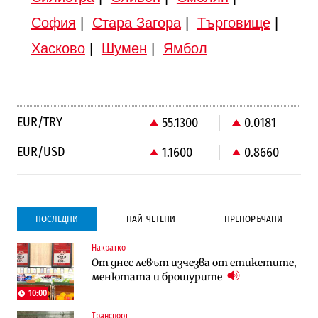
София
|
Стара Загора
|
Търговище
|
Хасково
|
Шумен
|
Ямбол
EUR/TRY
55.1300
0.0181
EUR/USD
1.1600
0.8660
ПОСЛЕДНИ
НАЙ-ЧЕТЕНИ
ПРЕПОРЪЧАНИ
Накратко
Градоустройство
Компании
От днес левът изчезва от етикетите,
Столична община избра изпълнител за
Vivacom предлага над 150 устройства с
менютата и брошурите
преместването на трамвайното
90% отстъпка през август
трасе по бул. „Скобелев“
10:00
Транспорт
Компании
Градоустройство