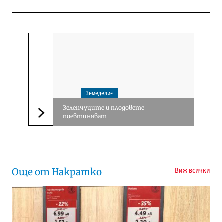
Земеделие
Зеленчуците и плодовете
поевтиняват
Следваща новина
Още от Накратко
Виж всички