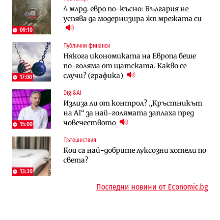
4 млрд. евро по-късно: България не
Vivacom предлага над 150 устройства с
Столична община избра изпълнител за
успява да модернизира жп мрежата си
90% отстъпка през август
преместването на трамвайното
трасе по бул. „Скобелев“
09:10
Публични финанси
Компании
Енергетика
Някога икономиката на Европа беше
„Ендуросат“ ще строи огромен
Държавният ТЕЦ „Марица изток 2“
по-голяма от щатската. Какво се
космически и отбранителен център в
работи с 5 блока
случи? (графика)
Доброславци
17:00
Digi&AI
Енергетика
Компании
Излиза ли от контрол? „Кръстникът
Държавният ТЕЦ „Марица изток 2“
„Ендуросат“ ще строи огромен
на AI“ за най-голямата заплаха пред
работи с 5 блока
космически и отбранителен център в
човечеството
Доброславци
15:00
Пътешествия
Енергетика
Регулации
Кои са най-добрите луксозни хотели по
АЕЦ „Козлодуй“ ще работи само още
Лекарствата за редки болести
света?
няколко седмици, ако сушата продължи
попадат в капан на обществените
поръчки?
13:30
Последни новини от Economic.bg