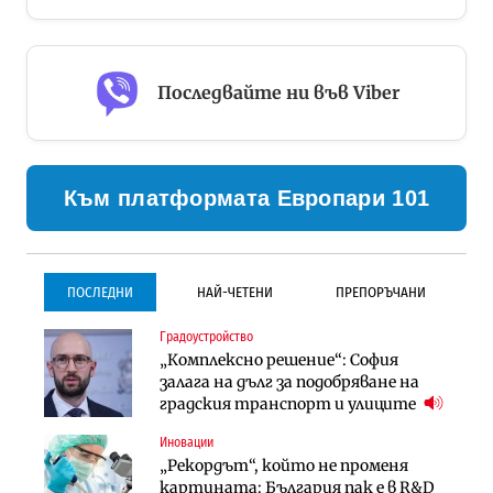
Последвайте ни във Viber
Към платформата Европари 101
ПОСЛЕДНИ
НАЙ-ЧЕТЕНИ
ПРЕПОРЪЧАНИ
Градоустройство
Градоустройство
Инфраструктура
„Комплексно решение“: София
Столична община избра
Проектирането на тунела под
залага на дълг за подобряване на
изпълнител за преместването на
Петрохан ще върви паралелно с
градския транспорт и улиците
трамвайното трасе по бул.
екологичните оценки
„Скобелев“
Иновации
Компании
Инфраструктура
„Рекордът“, който не променя
„Хювефарма“ подписа договор за
Проектирането на тунела под
картината: България пак е в R&D
придобиване на Euroapi Italy