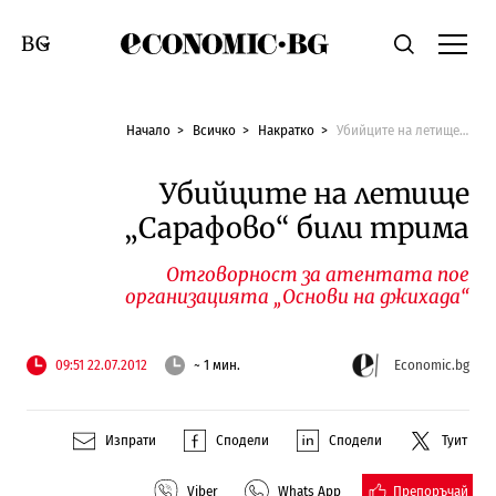
Economic.bg
Търсене
Смяна на език
Начало
Всичко
Накратко
Убийците на летище „Сарафово“ били трима
Убийците на летище
„Сарафово“ били трима
Отговорност за атентата пое
организацията „Основи на джихада“
09:51 22.07.2012
~ 1 мин.
Economic.bg
Изпрати
Сподели
Сподели
Туит
Препоръчай
Viber
Whats App