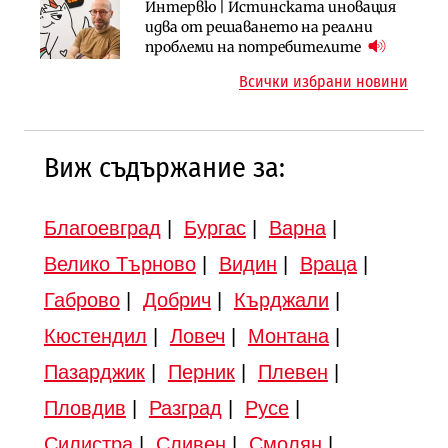
Инфраструктура
Инфраструктура
Интервю | Истинската иновация
АПИ възложи промяната на
Вторият мост над Варненското
идва от решаването на реални
парцеларния план за
езеро става част от бъдещата
проблеми на потребителите
магистралата Русе – Велико
магистрала „Черно море“
Всички избрани новини
Търново
Виж съдържание за:
Благоевград
|
Бургас
|
Варна
|
Велико Търново
|
Видин
|
Враца
|
Габрово
|
Добрич
|
Кърджали
|
Кюстендил
|
Ловеч
|
Монтана
|
Пазарджик
|
Перник
|
Плевен
|
Пловдив
|
Разград
|
Русе
|
Силистра
|
Сливен
|
Смолян
|