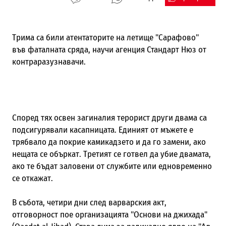
Трима са били атентаторите на летище "Сарафово"
във фаталната сряда, научи агенция Стандарт Нюз от
контраразузнавачи.
Според тях освен загиналия терорист други двама са
подсигурявали касапницата. Единият от мъжете е
трябвало да покрие камикадзето и да го замени, ако
нещата се объркат. Третият се готвел да убие двамата,
ако те бъдат заловени от службите или едновременно
се откажат.
В събота, четири дни след варварския акт,
отговорност пое организацията "Основи на джихада"