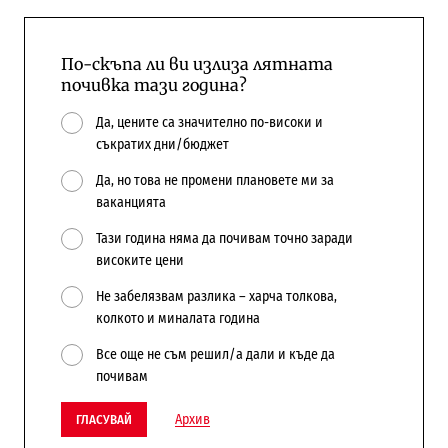
По-скъпа ли ви излиза лятната
почивка тази година?
Да, цените са значително по-високи и
съкратих дни/бюджет
Да, но това не промени плановете ми за
ваканцията
Тази година няма да почивам точно заради
високите цени
Не забелязвам разлика – харча толкова,
колкото и миналата година
Все още не съм решил/а дали и къде да
почивам
Архив
ГЛАСУВАЙ