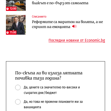
влакът е по-бърз от самолета
работи с 5 блока
космически и отбранителен център в
Доброславци
12:00
Списанието
Енергетика
Регулации
Реформите са маратон на волята, а не
АЕЦ „Козлодуй“ ще работи само още
Лекарствата за редки болести
спринт на емоцията
няколко седмици, ако сушата продължи
попадат в капан на обществените
поръчки?
11:00
Последни новини от Economic.bg
По-скъпа ли ви излиза лятната
почивка тази година?
Да, цените са значително по-високи и
съкратих дни/бюджет
Да, но това не промени плановете ми за
ваканцията