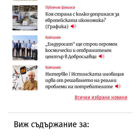
център в Доброславци
„Скобелев“
Публични финанси
Енергетика
Финанси
Коя страна с колко допринася за
АЕЦ „Козлодуй“ ще работи само още
Ипотечното кредитиране в
европейската икономика?
няколко седмици, ако сушата
България продължава да се охлажда
(Графика)
продължи
(Графика)
Компании
Компании
Публични финанси
„Ендуросат“ ще строи огромен
„Хювефарма“ подписа договор за
След 20 години застой: Данъчните
космически и отбранителен
придобиване на Euroapi Italy
оценки на имотите може да бъдат
център в Доброславци
вдигнати
Компании
Инфраструктура
Инфраструктура
Интервю | Истинската иновация
АПИ възложи промяната на
Вторият мост над Варненското
идва от решаването на реални
парцеларния план за
езеро става част от бъдещата
проблеми на потребителите
магистралата Русе – Велико
магистрала „Черно море“
Всички избрани новини
Търново
Виж съдържание за: