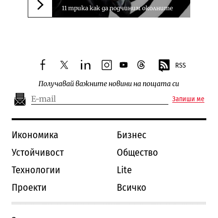
11 трика как да подчиним околните
Следваща новина
RSS
facebook
twitter
linkedin
instagram
youtube
threads
Получавай важните новини на пощата си
Запиши ме
Икономика
Бизнес
Устойчивост
Общество
Технологии
Lite
Проекти
Всичко