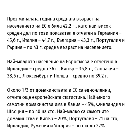
През миналата година средната възраст на
населението на ЕС е била 42,2 г., като най-висок
среден дял по този показател е отчетен в Германия –
45,6 г., Италия – 44,7 г., България – 43,3 г., Португалия и
Гърция – по 43 г. средна възраст на населението.
Най-младото население на Евросъюза е отчетено в
Ирландия – средно 36 г., Кипър – 36,8 г., Словакия –
38,6 г., Люксембург и Полша – средно по 39,2 г.
Около 1/3 от домакинствата в ЕС са едночленни,
отчита още европейската статистика. Най-много
самотни домакинства има в Дания – 45%, Финландия и
Швеция – по 40 на сто. Най-малко са самотните
домакинства в Кипър – 20%, Португалия – 21 на сто,
Ирландия, Румъния и Унгария – по около 22%.