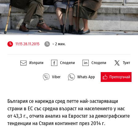
11:15 28.11.2015
~ 2 мин.
Изпрати
Сподели
Сподели
Туит
Препоръчай
Viber
Whats App
България се нарежда сред петте най-застаряващи
страни в ЕС със средна възраст на населението у нас
от 43,3 г., отчита анализ на Евростат за демографските
тенденции на Стария континент през 2014 г.