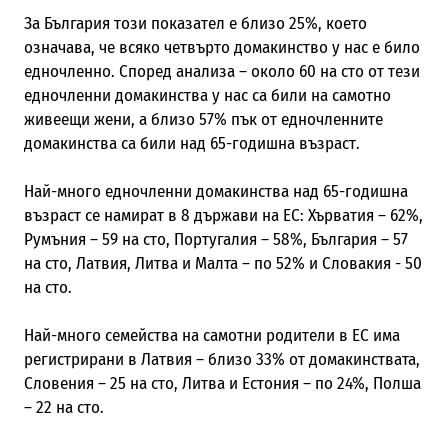
За България този показател е близо 25%, което
означава, че всяко четвърто домакинство у нас е било
едночленно. Според анализа – около 60 на сто от тези
едночленни домакинства у нас са били на самотно
живеещи жени, а близо 57% пък от едночленните
домакинства са били над 65-годишна възраст.
Най-много едночленни домакинства над 65-годишна
възраст се намират в 8 държави на ЕС: Хърватия – 62%,
Румъния – 59 на сто, Португалия – 58%, България – 57
на сто, Латвия, Литва и Малта – по 52% и Словакия - 50
на сто.
Най-много семейства на самотни родители в ЕС има
регистрирани в Латвия – близо 33% от домакинствата,
Словения – 25 на сто, Литва и Естония – по 24%, Полша
– 22 на сто.