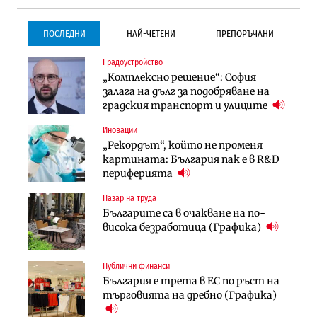
ПОСЛЕДНИ
НАЙ-ЧЕТЕНИ
ПРЕПОРЪЧАНИ
Градоустройство
Градоустройство
Инфраструктура
„Комплексно решение“: София
Столична община избра
Проектирането на тунела под
залага на дълг за подобряване на
изпълнител за преместването на
Петрохан ще върви паралелно с
градския транспорт и улиците
трамвайното трасе по бул.
екологичните оценки
„Скобелев“
Иновации
Компании
Инфраструктура
„Рекордът“, който не променя
„Хювефарма“ подписа договор за
Проектирането на тунела под
картината: България пак е в R&D
придобиване на Euroapi Italy
Петрохан ще върви паралелно с
периферията
екологичните оценки
Пазар на труда
Финанси
Инфраструктура
Българите са в очакване на по-
RATE | Българският
Вторият мост над Варненското
висока безработица (Графика)
застрахователен пазар има
езеро става част от бъдещата
огромен потенциал за растеж
магистрала „Черно море“
Публични финанси
Градоустройство
Компании
България е трета в ЕС по ръст на
Столична община избра
„Ендуросат“ ще строи огромен
търговията на дребно (Графика)
изпълнител за преместването на
космически и отбранителен
трамвайното трасе по бул.