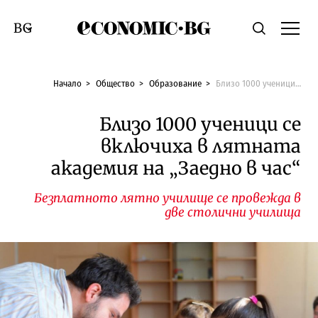
Economic.bg
Търсене
Смяна на език
Начало
Общество
Образование
Близо 1000 ученици се включиха в лятната академия на „Заедно в час“
Близо 1000 ученици се
включиха в лятната
академия на „Заедно в час“
Безплатното лятно училище се провежда в
две столични училища