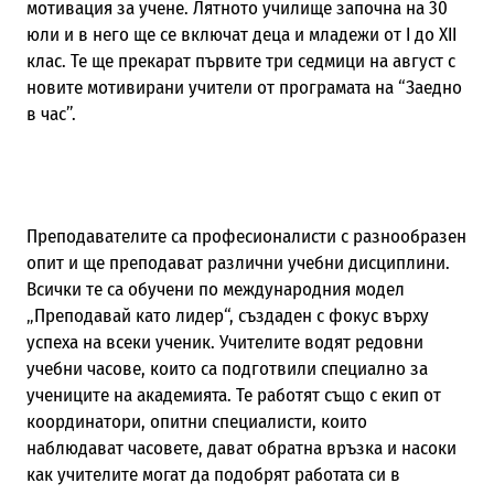
мотивация за учене. Лятното училище започна на 30
юли и в него ще се включат деца и младежи от I до XII
клас. Те ще прекарат първите три седмици на август с
новите мотивирани учители от програмата на “Заедно
в час”.
Преподавателите са професионалисти с разнообразен
опит и ще преподават различни учебни дисциплини.
Всички те са обучени по международния модел
„Преподавай като лидер“, създаден с фокус върху
успеха на всеки ученик. Учителите водят редовни
учебни часове, които са подготвили специално за
учениците на академията. Те работят също с екип от
координатори, опитни специалисти, които
наблюдават часовете, дават обратна връзка и насоки
как учителите могат да подобрят работата си в