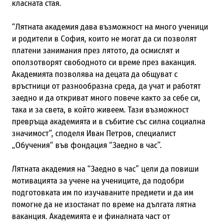
класната стая.
“Лятната академия дава възможност на много ученици
и родители в София, които не могат да си позволят
платени занимания през лятото, да осмислят и
оползотворят свободното си време през ваканция.
Академията позволява на децата да общуват с
връстници от разнообразна среда, да учат и работят
заедно и да откриват много повече както за себе си,
така и за света, в който живеем. Тази възможност
превръща академията и в събитие със силна социална
значимост”, споделя Иван Петров, специалист
„Обучения“ във фондация “Заедно в час”.
Лятната академия на “Заедно в час” цели да повиши
мотивацията за учене на учениците, да подобри
подготовката им по изучаваните предмети и да им
помогне да не изостанат по време на дългата лятна
ваканция. Академията е и финалната част от