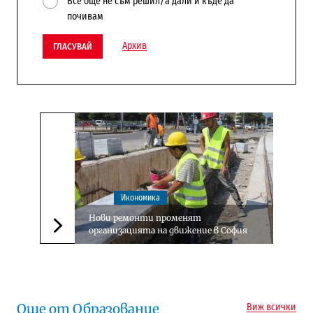
Все още не съм решил/а дали и къде да
почивам
Архив
ГЛАСУВАЙ
Икономика
Нови ремонти променят
организацията на движение в София
Следваща новина
Още от Образование
Виж всички