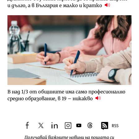
и дълго, а в България е малко и кратко
В над 1/3 от общините има само професионално
средно образование, в 19 – никакво
RSS
facebook
twitter
linkedin
instagram
youtube
threads
Получавай важните новини на пощата си