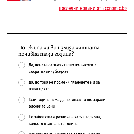
Последни новини от Economic.bg
По-скъпа ли ви излиза лятната
почивка тази година?
Да, цените са значително по-високи и
съкратих дни/бюджет
Да, но това не промени плановете ми за
ваканцията
Тази година няма да почивам точно заради
високите цени
Не забелязвам разлика – харча толкова,
колкото и миналата година