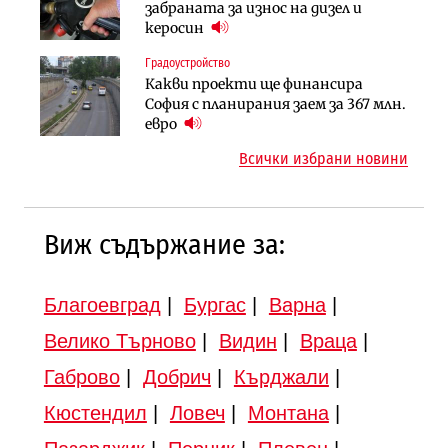
АПИ възложи промяната на
забраната за износ на дизел и
езеро става част от бъдещата
парцеларния план за
керосин
магистрала „Черно море“
магистралата Русе – Велико
Градоустройство
Публични финанси
Търново
Какви проекти ще финансира
Регионалният министър поема „на
Компании
София с планирания заем за 367 млн.
ръчно управление“ общинската
„Ендуросат“ ще строи огромен
евро
инвестиционна програма
космически и отбранителен
Всички избрани новини
център в Доброславци
12:43
Виж съдържание за:
Благоевград
|
Бургас
|
Варна
|
Велико Търново
|
Видин
|
Враца
|
Габрово
|
Добрич
|
Кърджали
|
Кюстендил
|
Ловеч
|
Монтана
|