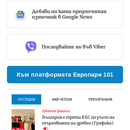
Добави ни като предпочитан
източник в Google News
Последвайте ни във Viber
Към платформата Европари 101
ПОСЛЕДНИ
НАЙ-ЧЕТЕНИ
ПРЕПОРЪЧАНИ
Публични финанси
Градоустройство
Инфраструктура
България е трета в ЕС по ръст на
Столична община избра
Проектирането на тунела под
търговията на дребно (Графика)
изпълнител за преместването на
Петрохан ще върви паралелно с
трамвайното трасе по бул.
екологичните оценки
16:44