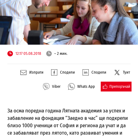
12:17 05.08.2018
~ 2 мин.
Изпрати
Сподели
Сподели
Туит
Препоръчай
Viber
Whats App
За осма поредна година Лятната академия за успех и
забавление на фондация “Заедно в час” ще подкрепи
близо 1000 ученици от София и региона да учат и да
се забавляват през лятото, като развиват умения и