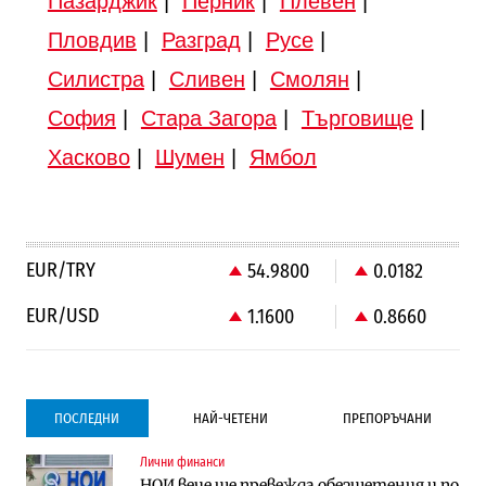
Пазарджик
|
Перник
|
Плевен
|
Пловдив
|
Разград
|
Русе
|
Силистра
|
Сливен
|
Смолян
|
София
|
Стара Загора
|
Търговище
|
Хасково
|
Шумен
|
Ямбол
EUR/TRY
54.9800
0.0182
EUR/USD
1.1600
0.8660
ПОСЛЕДНИ
НАЙ-ЧЕТЕНИ
ПРЕПОРЪЧАНИ
Лични финанси
Градоустройство
Компании
НОИ вече ще превежда обезщетения и по
Столична община избра изпълнител за
Vivacom предлага над 150 устройства с