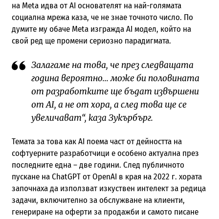
на Meta идва от AI основателят на най-голямата
социална мрежа каза, че не знае точното число. По
думите му обаче Meta изгражда AI модел, който на
свой ред ще промени сериозно парадигмата.
Залагаме на това, че през следващата
година вероятно... може би половината
от разработките ще бъдат извършени
от AI, а не от хора, а след това ще се
увеличават“, каза Зукърбърг.
Темата за това как AI поема част от дейността на
софтуерните разработчици е особено актуална през
последните една – две години. След публичното
пускане на ChatGPT от OpenAI в края на 2022 г. хората
започнаха да използват изкуствен интелект за редица
задачи, включително за обслужване на клиенти,
генериране на оферти за продажби и самото писане