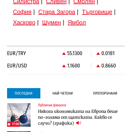
Силистра
|
Сливен
|
Смолян
|
София
|
Стара Загора
|
Търговище
|
Хасково
|
Шумен
|
Ямбол
EUR/TRY
55.1300
0.0181
EUR/USD
1.1600
0.8660
ПОСЛЕДНИ
НАЙ-ЧЕТЕНИ
ПРЕПОРЪЧАНИ
Публични финанси
Градоустройство
Компании
Някога икономиката на Европа беше
Столична община избра изпълнител за
Vivacom предлага над 150 устройства с
по-голяма от щатската. Какво се
преместването на трамвайното
90% отстъпка през август
случи? (графика)
трасе по бул. „Скобелев“
17:00