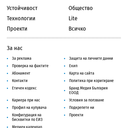
Устойчивост
Общество
Технологии
Lite
Проекти
Всичко
За нас
За реклама
Защита на личните данни
Проверка на фактите
Екип
Абонамент
Карта на сайта
Контакти
Политика при коригиране
Етичен кодекс
Бранд Медия България
ЕООД
Кариера при нас
Условия за ползване
Профил на купувача
Подкрепете ни
Конфигурация на
Проекти
бисквитки по ЕИЗ
Медиен календар