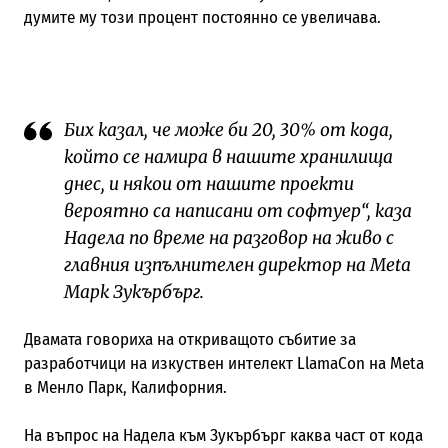
думите му този процент постоянно се увеличава.
Бих казал, че може би 20, 30% от кода,
който се намира в нашите хранилища
днес, и някои от нашите проекти
вероятно са написани от софтуер“, каза
Надела по време на разговор на живо с
главния изпълнителен директор на Meta
Марк Зукърбърг.
Двамата говориха на откриващото събитие за
разработчици на изкуствен интелект LlamaCon на Meta
в Менло Парк, Калифорния.
На въпрос на Надела към Зукърбърг каква част от кода