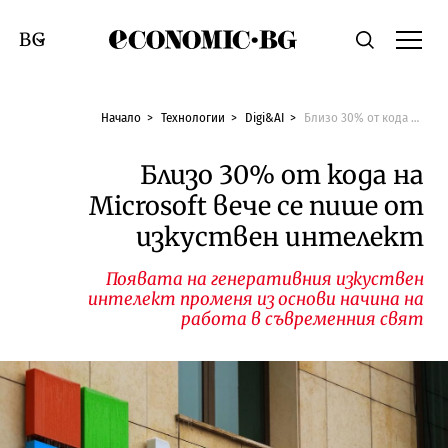
Economic.bg
Търсене
Смяна на език
Начало
Технологии
Digi&AI
Близо 30% от кода на Microsoft вече се пише от изкуствен интелект
Близо 30% от кода на
Microsoft вече се пише от
изкуствен интелект
Появата на генеративния изкуствен
интелект променя из основи начина на
работа в съвременния свят