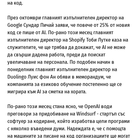
на код.
През октомври главният изпълнителен директор на
Google Сундар Пичай заяви, че повече от 25% от новия
код се пише от AI. По-рано този месец главният
изпълнителен директор на Shopify Тоби Лутке каза на
служителите, че ще трябва да докажат, че AI не може
да свърши дадена работа, преди да поискат
увеличаване на персонала. По подобен начин в
понеделник главният изпълнителен директор на
Duolingo Луис фон Ан обяви в меморандум, че
компанията за езиково обучение постепенно ще се
мигрира към AI за сметка на хората.
По-рано този месец стана ясно, че OpenAI води
преговори за придобиване на Windsurf - стартъп със
софтуер за кодиране, който изработва цели програми
с няколко въведени думи. Надеждата е, че с помощта
на машините за писане на код организациите ще могат