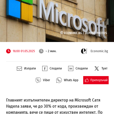
©
ECONOMIC.BG /
DEPOSIT PHOTOS
16:00 01.05.2025
~ 2 мин.
Economic.bg
Изпрати
Сподели
Сподели
Туит
Препоръчай
Viber
Whats App
Главният изпълнителен директор на Microsoft Сатя
Надела заяви, че до 30% от кода, произвеждан от
компанията, вече се пише от изкуствен интелект. По