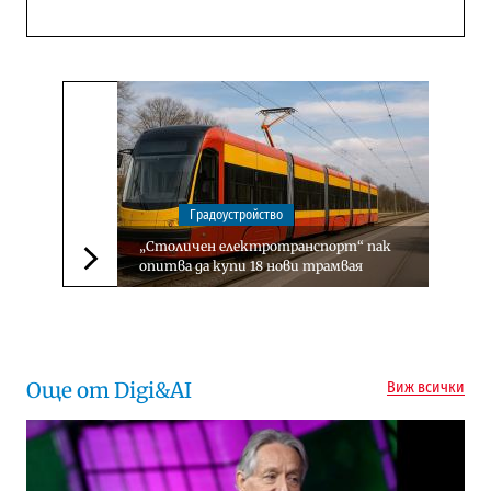
Градоустройство
„Столичен електротранспорт“ пак
опитва да купи 18 нови трамвая
Следваща новина
Още от Digi&AI
Виж всички