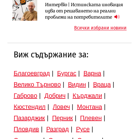
Инфраструктура
Инфраструктура
Интервю | Истинската иновация
АПИ възложи промяната на
Вторият мост над Варненското
идва от решаването на реални
парцеларния план за
езеро става част от бъдещата
проблеми на потребителите
магистралата Русе – Велико
магистрала „Черно море“
Всички избрани новини
Търново
Виж съдържание за:
Благоевград
|
Бургас
|
Варна
|
Велико Търново
|
Видин
|
Враца
|
Габрово
|
Добрич
|
Кърджали
|
Кюстендил
|
Ловеч
|
Монтана
|
Пазарджик
|
Перник
|
Плевен
|
Пловдив
|
Разград
|
Русе
|