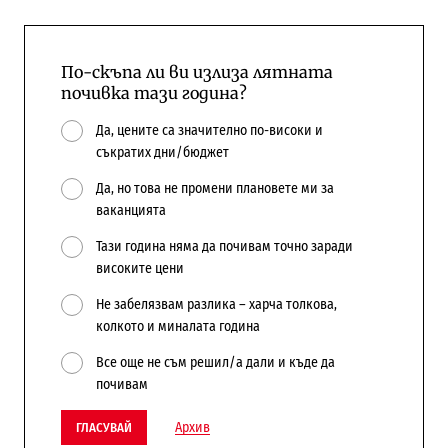
По-скъпа ли ви излиза лятната
почивка тази година?
Да, цените са значително по-високи и
съкратих дни/бюджет
Да, но това не промени плановете ми за
ваканцията
Тази година няма да почивам точно заради
високите цени
Не забелязвам разлика – харча толкова,
колкото и миналата година
Все още не съм решил/а дали и къде да
почивам
Архив
ГЛАСУВАЙ