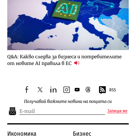
Q&A: Какво следва за бизнеса и потребителите
от новите AI правила в ЕС
RSS
facebook
twitter
linkedin
instagram
youtube
threads
Получавай важните новини на пощата си
Запиши ме
Икономика
Бизнес