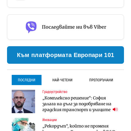
Последвайте ни във Viber
Към платформата Европари 101
ПОСЛЕДНИ
НАЙ-ЧЕТЕНИ
ПРЕПОРЪЧАНИ
Градоустройство
Градоустройство
Инфраструктура
„Комплексно решение“: София
Столична община избра
Проектирането на тунела под
залага на дълг за подобряване на
изпълнител за преместването на
Петрохан ще върви паралелно с
градския транспорт и улиците
трамвайното трасе по бул.
екологичните оценки
„Скобелев“
Иновации
Компании
Инфраструктура
„Рекордът“, който не променя
„Хювефарма“ подписа договор за