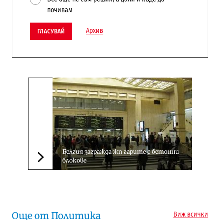
почивам
Архив
ГЛАСУВАЙ
Белгия загражда жп гарите с бетонни
блокове
Следваща новина
Още от Политика
Виж всички