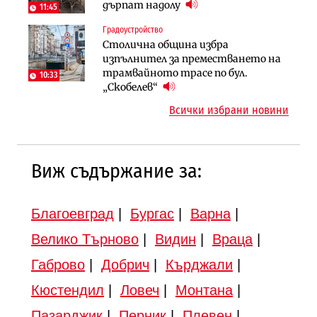
парцеларния план за
дърпат надолу
(Графика)
11:45
магистралата Русе – Велико
Градоустройство
Инфраструктура
Търново
Столична община избра
Вторият мост над Варненското
Градоустройство
изпълнител за преместването на
езеро става част от бъдещата
Шест кандидата с интерес към
трамвайното трасе по бул.
магистрала „Черно море“
10:33
надзора на двете метростанции в
„Скобелев“
„Люлин“
Всички избрани новини
Виж съдържание за:
Благоевград
|
Бургас
|
Варна
|
Велико Търново
|
Видин
|
Враца
|
Габрово
|
Добрич
|
Кърджали
|
Кюстендил
|
Ловеч
|
Монтана
|
Пазарджик
|
Перник
|
Плевен
|