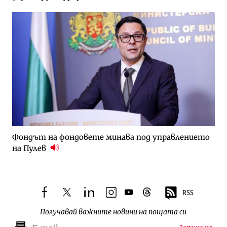
Фондът на фондовете минава под управлението
на Пулев
RSS
facebook
twitter
linkedin
instagram
youtube
threads
Получавай важните новини на пощата си