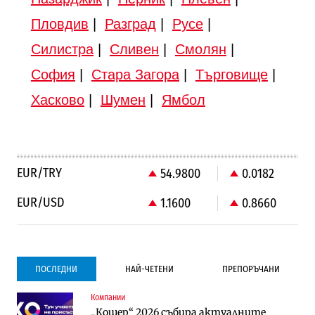
Пловдив
|
Разград
|
Русе
|
Силистра
|
Сливен
|
Смолян
|
София
|
Стара Загора
|
Търговище
|
Хасково
|
Шумен
|
Ямбол
EUR/TRY
54.9800
0.0182
EUR/USD
1.1600
0.8660
ПОСЛЕДНИ
НАЙ-ЧЕТЕНИ
ПРЕПОРЪЧАНИ
Компании
Градоустройство
Компании
„Кошер“ 2026 събира актуалните
Столична община избра изпълнител за
Vivacom предлага над 150 устройства с