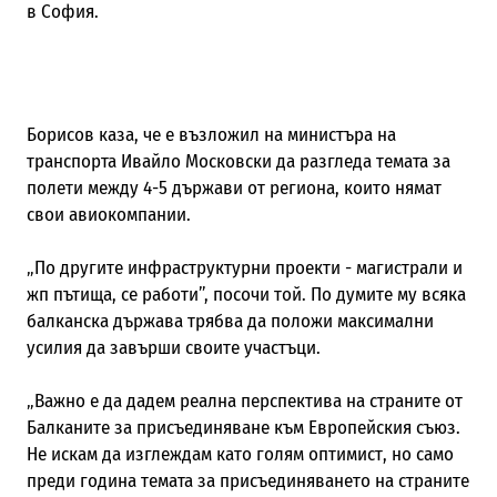
в София.
Борисов каза, че е възложил на министъра на
транспорта Ивайло Московски да разгледа темата за
полети между 4-5 държави от региона, които нямат
свои авиокомпании.
„По другите инфраструктурни проекти - магистрали и
жп пътища, се работи”, посочи той. По думите му всяка
балканска държава трябва да положи максимални
усилия да завърши своите участъци.
„Важно е да дадем реална перспектива на страните от
Балканите за присъединяване към Европейския съюз.
Не искам да изглеждам като голям оптимист, но само
преди година темата за присъединяването на страните