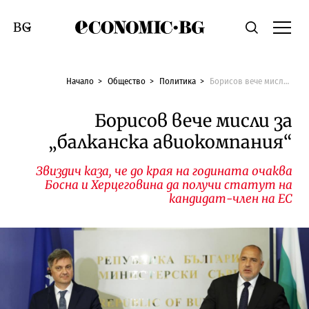
Economic.bg
Търсене
Смяна на език
Начало
Общество
Политика
Борисов вече мисли за „балканска авиокомпания“
Борисов вече мисли за
„балканска авиокомпания“
Звиздич каза, че до края на годината очаква
Босна и Херцеговина да получи статут на
кандидат-член на ЕС