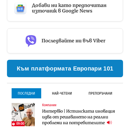
Добави ни като предпочитан
източник в Google News
Последвайте ни във Viber
Към платформата Европари 101
ПОСЛЕДНИ
НАЙ-ЧЕТЕНИ
ПРЕПОРЪЧАНИ
Компании
Инфраструктура
Инфраструктура
Интервю | Истинската иновация
Проектирането на тунела под
Проектирането на тунела под
идва от решаването на реални
Петрохан ще върви паралелно с
Петрохан ще върви паралелно с
проблеми на потребителите
екологичните оценки
екологичните оценки
09:00