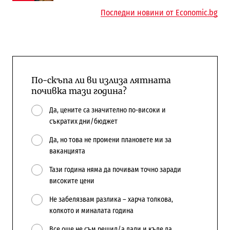
Последни новини от Economic.bg
По-скъпа ли ви излиза лятната
почивка тази година?
Да, цените са значително по-високи и
съкратих дни/бюджет
Да, но това не промени плановете ми за
ваканцията
Тази година няма да почивам точно заради
високите цени
Не забелязвам разлика – харча толкова,
колкото и миналата година
Все още не съм решил/а дали и къде да