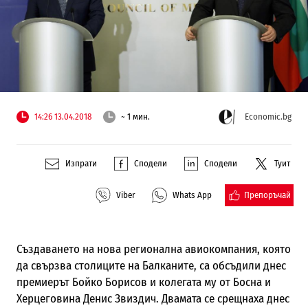
14:26 13.04.2018
~ 1 мин.
Economic.bg
Изпрати
Сподели
Сподели
Туит
Препоръчай
Viber
Whats App
Създаването на нова регионална авиокомпания, която
да свързва столиците на Балканите, са обсъдили днес
премиерът Бойко Борисов и колегата му от Босна и
Херцеговина Денис Звиздич. Двамата се срещнаха днес