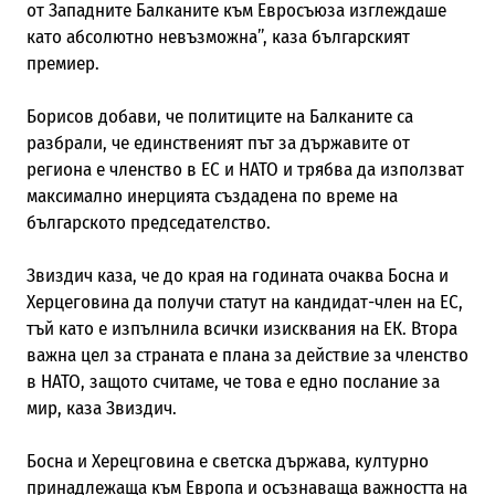
от Западните Балканите към Евросъюза изглеждаше
като абсолютно невъзможна”, каза българският
премиер.
Борисов добави, че политиците на Балканите са
разбрали, че единственият път за държавите от
региона е членство в ЕС и НАТО и трябва да използват
максимално инерцията създадена по време на
българското председателство.
Звиздич каза, че до края на годината очаква Босна и
Херцеговина да получи статут на кандидат-член на ЕС,
тъй като е изпълнила всички изисквания на ЕК. Втора
важна цел за страната е плана за действие за членство
в НАТО, защото считаме, че това е едно послание за
мир, каза Звиздич.
Босна и Херецговина е светска държава, културно
принадлежаща към Европа и осъзнаваща важността на