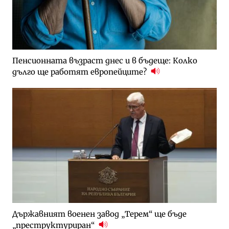
Пенсионната възраст днес и в бъдеще: Колко
дълго ще работят европейците?
Държавният военен завод „Терем“ ще бъде
„преструктуриран“