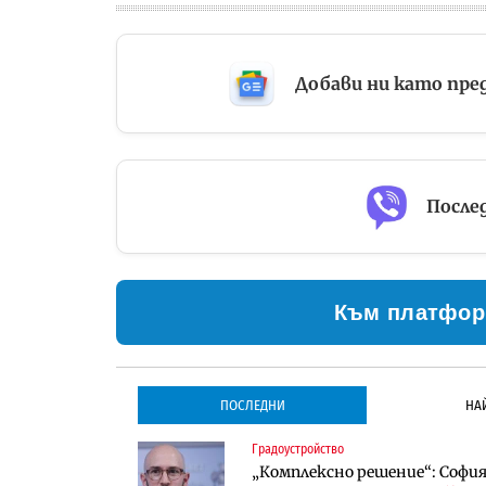
Добави ни като пре
Послед
Към платфор
ПОСЛЕДНИ
НА
Градоустройство
Градоустройство
Инфраструктура
„Комплексно решение“: София 
Столична община избра изп
Проектирането на тунела по