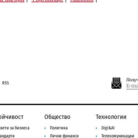
Полу
RSS
ойчивост
Общество
Технологии
вети за бизнеса
Политика
Digi&AI
тандарти
Лични финанси
Телекомуникации