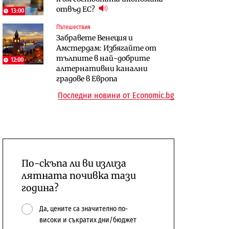
отвъд ЕС?
откажат напълно от Google
керосин
13:00
Пътешествия
Компании
Пазар на труда
Забравете Венеция и
Интервю | Истинската
Пазарът на труда продължава
Амстердам: Избягайте от
иновация идва от решаването
да се охлажда, а три сектора го
тълпите в най-добрите
на реални проблеми на
12:00
дърпат надолу
алтернативни канални
потребителите
градове в Европа
Последни новини от Economic.bg
По-скъпа ли ви излиза
лятната почивка тази
година?
Да, цените са значително по-
високи и съкратих дни/бюджет