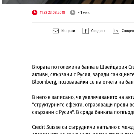
11:32 23.08.2018
~ 1 мин.
Изпрати
Сподели
Споде
Втората по големина банка в Швейцария Cre
активи, свързани с Русия,
за
ради санкциите
Bloomberg
, позовавайки се на отчета на бан
В него е записано, че увеличаването на ак
"структурните ефекти, отразяващи преди в
свързани с Русия". В сряда банката потвърд
Credit Suisse си сътрудничи напълно с меж