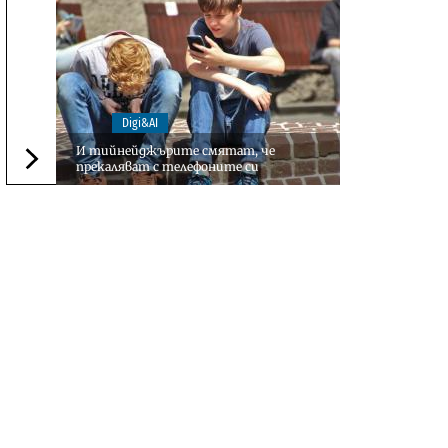
Digi&AI
И тийнейджърите смятат, че
прекаляват с телефоните си
Следваща новина