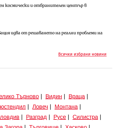
ен космически и отбранителен център в
за придобиване на Euroapi Italy
ъчните оценки на имотите може да бъдат
ция идва от решаването на реални проблеми на
арцеларния план за магистралата Русе – Велико
ото езеро става част от бъдещата магистрала
Всички избрани новини
елико Търново
|
Видин
|
Враца
|
юстендил
|
Ловеч
|
Монтана
|
ловдив
|
Разград
|
Русе
|
Силистра
|
а Загора
|
Търговище
|
Хасково
|