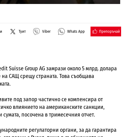
Препоръчай
ли
Туит
Viber
Whats App
dit Suisse Group AG замрази около 5 млрд.
д
олара
 на САЩ срещу страната.
Това съобщава
ката.
тивите под запор частично се компенсира от
сичко влиянието на американските санкции,
и сумата, посочена в тримесечния отчет.
дународните регулаторни органи, за да гарантира