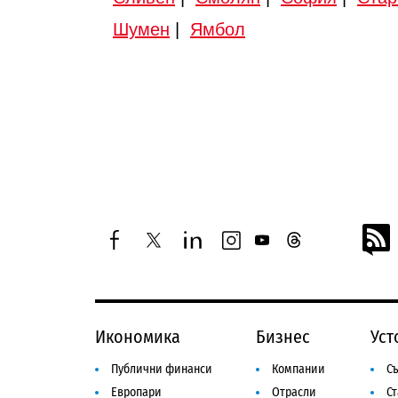
Шумен
|
Ямбол
facebook
twitter
linkedin
instagram
youtube
threads
Икономика
Бизнес
Уст
Публични финанси
Компании
Съ
Европари
Отрасли
С