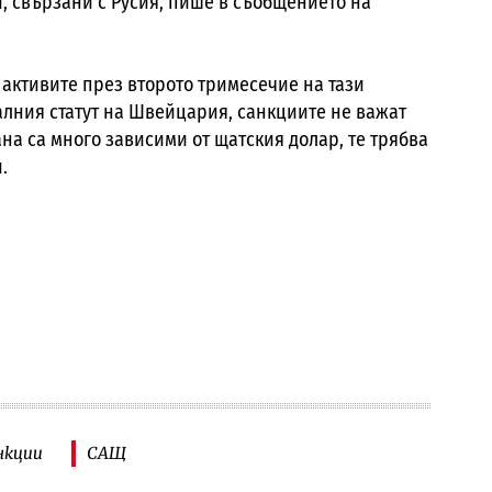
, свързани с Русия, пише в съобщението на
 активите през второто тримесечие на тази
алния статут на Швейцария, санкциите не важат
рана са много зависими от щатския долар, те трябва
.
нкции
САЩ