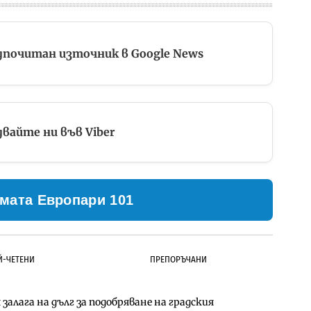
дпочитан източник в Google News
вайте ни във Viber
мата Европари 101
Й-ЧЕТЕНИ
ПРЕПОРЪЧАНИ
залага на дълг за подобряване на градския
ълнител за преместването на трамвайното
д Петрохан ще върви паралелно с екологичните