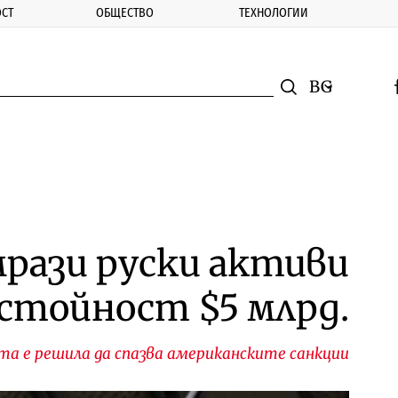
СТ
ОБЩЕСТВО
ТЕХНОЛОГИИ
nomic.bg
Търсене
Смяна на ез
f
Търси
амрази руски активи
 стойност $5 млрд.
та е решила да спазва американските санкции