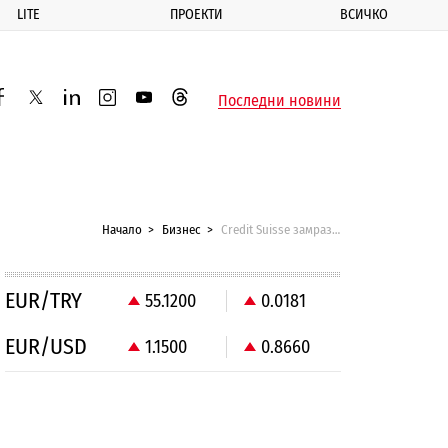
LITE
ПРОЕКТИ
ВСИЧКО
ик
Последни новини
acebook
twitter
linkedin
instagram
youtube
threads
Начало
Бизнес
Credit Suisse замрази руски активи на стойност $5 млрд.
EUR/TRY
55.1200
0.0181
EUR/USD
1.1500
0.8660