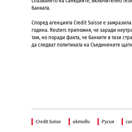
спазването на санкциите, включително тези
банката.
Според агенцията Credit Suisse е замразила
година. Reuters припомня, че заради неутр
там, но поради факта, че банките в тази ст
да следват политиката на Съединените щати
Credit Suisse
активи
Русия
са