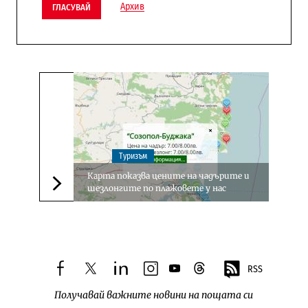
Архив
ГЛАСУВАЙ
Туризъм
Карта показва цените на чадърите и
шезлонгите по плажовете у нас
Следваща новина
RSS
facebook
twitter
linkedin
instagram
youtube
threads
Получавай важните новини на пощата си