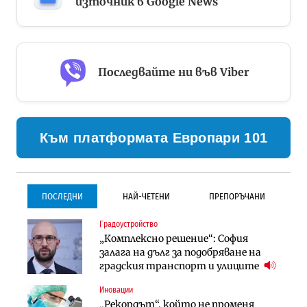
източник в Google News
Последвайте ни във Viber
Към платформата Европари 101
ПОСЛЕДНИ
НАЙ-ЧЕТЕНИ
ПРЕПОРЪЧАНИ
Градоустройство
Градоустройство
Инфраструктура
„Комплексно решение“: София
Столична община избра
Проектирането на тунела под
залага на дълг за подобряване на
изпълнител за преместването на
Петрохан ще върви паралелно с
градския транспорт и улиците
трамвайното трасе по бул.
екологичните оценки
„Скобелев“
Иновации
Компании
Инфраструктура
„Рекордът“, който не променя
„Хювефарма“ подписа договор за