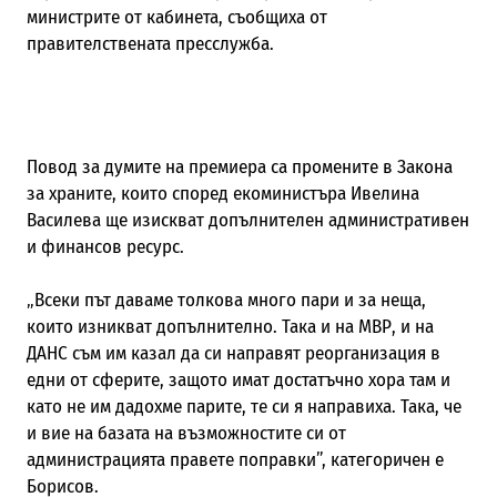
министрите от кабинета, съобщиха от
правителствената пресслужба.
Повод за думите на премиера са промените в Закона
за храните, които според екоминистъра Ивелина
Василева ще изискват допълнителен административен
и финансов ресурс.
„
Всеки път даваме толкова много пари и за неща,
които изникват допълнително. Така и на МВР, и на
ДАНС съм им казал да си направят реорганизация в
едни от сферите, защото имат достатъчно хора там и
като не им дадохме парите, те си я направиха. Така, че
и вие на базата на възможностите си от
администрацията правете поправки”,
категоричен е
Борисов.