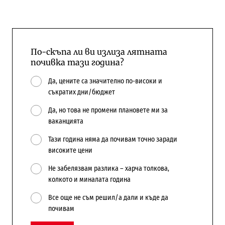
По-скъпа ли ви излиза лятната
почивка тази година?
Да, цените са значително по-високи и
съкратих дни/бюджет
Да, но това не промени плановете ми за
ваканцията
Тази година няма да почивам точно заради
високите цени
Не забелязвам разлика – харча толкова,
колкото и миналата година
Все още не съм решил/а дали и къде да
почивам