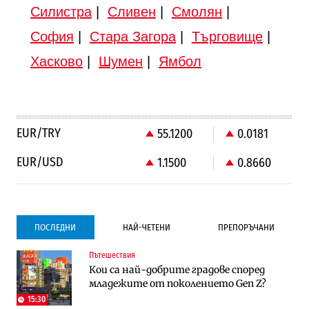
Силистра
|
Сливен
|
Смолян
|
София
|
Стара Загора
|
Търговище
|
Хасково
|
Шумен
|
Ямбол
EUR/TRY
55.1200
0.0181
EUR/USD
1.1500
0.8660
ПОСЛЕДНИ
НАЙ-ЧЕТЕНИ
ПРЕПОРЪЧАНИ
Пътешествия
Градоустройство
Компании
Кои са най-добрите градове според
Столична община избра изпълнител за
Vivacom предлага над 150 устройства с
младежите от поколението Gen Z?
преместването на трамвайното
90% отстъпка през август
трасе по бул. „Скобелев“
15:30