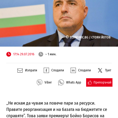
©
ECONOMIC.BG /
СТОЯН ЙОТОВ
17:14 29.07.2016
~ 1 мин.
Изпрати
Сподели
Сподели
Туит
Препоръчай
Viber
Whats App
„Не искам да чувам за повече пари за ресурси.
Правите реорганизация и на базата на бюджетите се
справяте”. Това заяви премиерът Бойко Борисов на