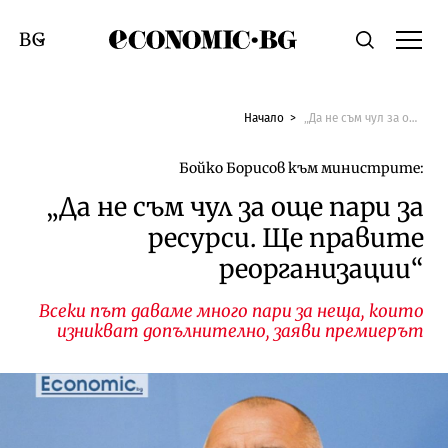
Economic.bg
Търсене
Смяна на език
Начало
„Да не съм чул за още пари за ресурси. Ще правите реорганизации“
Бойко Борисов към министрите:
„Да не съм чул за още пари за
ресурси. Ще правите
реорганизации“
Всеки път даваме много пари за неща, които
изникват допълнително, заяви премиерът