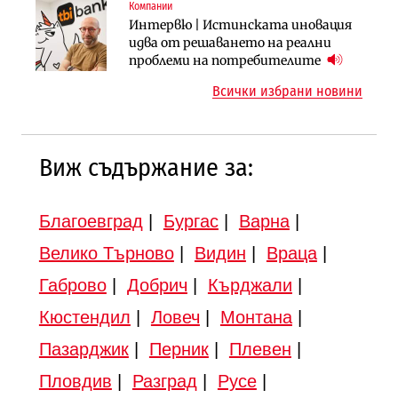
Компании
Инфраструктура
Инфраструктура
Интервю | Истинската иновация
АПИ възложи промяната на
Вторият мост над Варненското
идва от решаването на реални
парцеларния план за
езеро става част от бъдещата
проблеми на потребителите
магистралата Русе – Велико
магистрала „Черно море“
Всички избрани новини
Търново
Виж съдържание за:
Благоевград
|
Бургас
|
Варна
|
Велико Търново
|
Видин
|
Враца
|
Габрово
|
Добрич
|
Кърджали
|
Кюстендил
|
Ловеч
|
Монтана
|
Пазарджик
|
Перник
|
Плевен
|
Пловдив
|
Разград
|
Русе
|