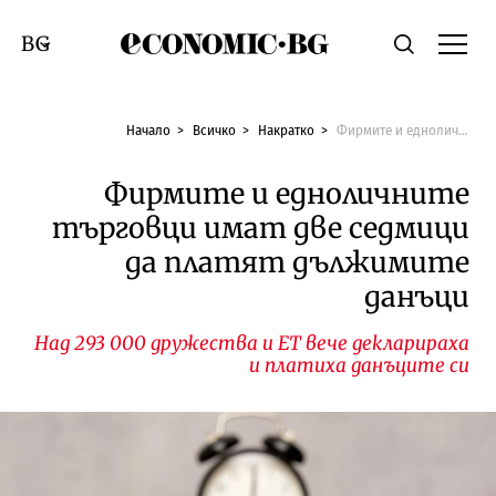
Economic.bg
Търсене
Смяна на език
Начало
Всичко
Накратко
Фирмите и едноличните търговци имат две седмици да платят дължимите данъци
Фирмите и едноличните
търговци имат две седмици
да платят дължимите
данъци
Над 293 000 дружества и ЕТ вече декларираха
и платиха данъците си