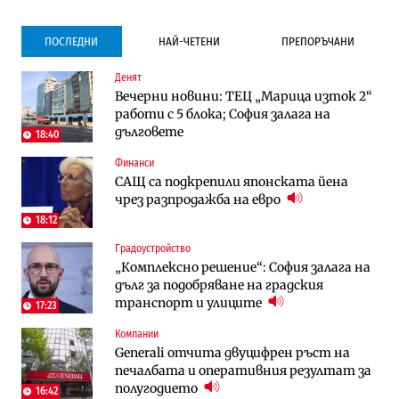
ПОСЛЕДНИ
НАЙ-ЧЕТЕНИ
ПРЕПОРЪЧАНИ
Денят
Градоустройство
Компании
Вечерни новини: ТЕЦ „Марица изток 2“
Столична община избра изпълнител за
Vivacom предлага над 150 устройства с
работи с 5 блока; София залага на
преместването на трамвайното
90% отстъпка през август
дълговете
трасе по бул. „Скобелев“
18:40
Финанси
Компании
To:know
САЩ са подкрепили японската йена
Vivacom предлага над 150 устройства с
Последни дни с обозначаване на цените
чрез разпродажба на евро
90% отстъпка през август
в лева: Какво предстои?
18:12
Градоустройство
Компании
Градоустройство
„Комплексно решение“: София залага на
„Ендуросат“ ще строи огромен
Столична община избра изпълнител за
дълг за подобряване на градския
космически и отбранителен център в
преместването на трамвайното
транспорт и улиците
Доброславци
трасе по бул. „Скобелев“
17:23
Компании
Енергетика
Енергетика
Generali отчита двуцифрен ръст на
АЕЦ „Козлодуй“ ще работи само още
Държавният ТЕЦ „Марица изток 2“
печалбата и оперативния резултат за
няколко седмици, ако сушата продължи
работи с 5 блока
полугодието
16:42
10:12