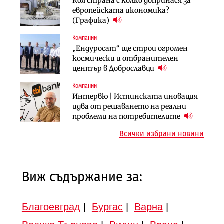
Коя страна с колко допринася за
След 20 години застой: Данъчните
АЕЦ „Козлодуй“ ще работи само още
европейската икономика?
оценки на имотите може да бъдат
няколко седмици, ако сушата
(Графика)
вдигнати
продължи
Компании
Градоустройство
Компании
„Ендуросат“ ще строи огромен
Столична община избра
„Хювефарма“ подписа договор за
космически и отбранителен
изпълнител за преместването на
придобиване на Euroapi Italy
център в Доброславци
трамвайното трасе по бул.
„Скобелев“
Компании
Инфраструктура
Инфраструктура
Интервю | Истинската иновация
АПИ възложи промяната на
Вторият мост над Варненското
идва от решаването на реални
парцеларния план за
езеро става част от бъдещата
проблеми на потребителите
магистралата Русе – Велико
магистрала „Черно море“
Всички избрани новини
Търново
Виж съдържание за:
Благоевград
|
Бургас
|
Варна
|