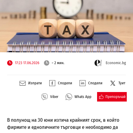
17:23 17.06.2026
~ 2 мин.
Economic.bg
Изпрати
Сподели
Сподели
Туит
Препоръчай
Viber
Whats App
В полунощ на 30 юни изтича крайният срок, в който
фирмите и едноличните търговци е необходимо да