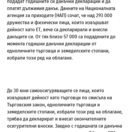
подадат годишните си данъчни декларации и да
платят дължимия данък. Данните на Националната
агенция за приходите (НАП) сочат, че над 293 000
дружества и физически лица, които извършват
дейност като ЕТ, вече са декларирали и внесли
данъците си. От тях близо 57 000 са подадените до
момента годишни данъчни декларации от
едноличните търговци и земеделските стопани,
избрали този ред на облагане.
До 30 юни самоосигуряващите се лица, които
извършват дейност като търговци по смисъла на
Търговския закон, едноличните търговци и
земеделските стопани, избрали този ред на облагане,
трябва да декларират и внесат окончателните
осигурителни вноски. Заедно с годишната си данъчна