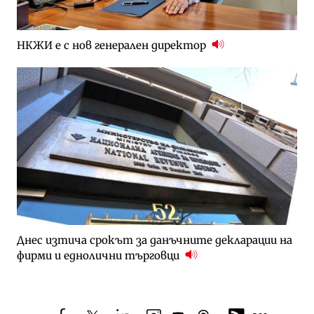
НКЖИ е с нов генерален директор
Днес изтича срокът за данъчните декларации на
фирми и еднолични търговци