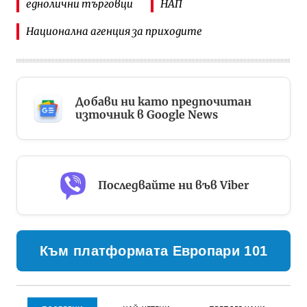
еднолични търговци
НАП
Национална агенция за приходите
Добави ни като предпочитан
източник в Google News
Последвайте ни във Viber
Към платформата Европари 101