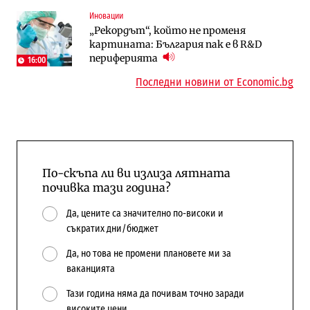
Иновации
Digi&AI
Компании
„Рекордът“, който не променя
Трафикът толкова е намалял, че големи
„Ендуросат“ ще строи огромен
картината: България пак е в R&D
медии обмислят да се откажат
космически и отбранителен център в
периферията
напълно от Google
Доброславци
16:00
Последни новини от Economic.bg
По-скъпа ли ви излиза лятната
почивка тази година?
Да, цените са значително по-високи и
съкратих дни/бюджет
Да, но това не промени плановете ми за
ваканцията
Тази година няма да почивам точно заради
високите цени