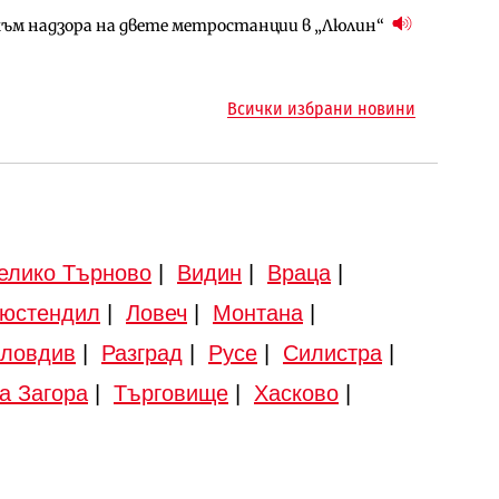
ъм надзора на двете метростанции в „Люлин“
ъм надзора на двете метростанции в „Люлин“
ото езеро става част от бъдещата магистрала
Всички избрани новини
елико Търново
|
Видин
|
Враца
|
юстендил
|
Ловеч
|
Монтана
|
ловдив
|
Разград
|
Русе
|
Силистра
|
а Загора
|
Търговище
|
Хасково
|