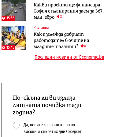
Какви проекти ще финансира
бюджетите си
София с планирания заем за 367
To:know
Компании
млн. евро
15:56
Последни дни с обозначаване на
А1 отново е лидер при
Компании
цените в лева: Какво
технологичните компании и
Как изглежда добрият
предстои?
системните интегратори
работодател в очите на
младите таланти?
15:45
Последни новини от Economic.bg
По-скъпа ли ви излиза
лятната почивка тази
година?
Да, цените са значително по-
високи и съкратих дни/бюджет