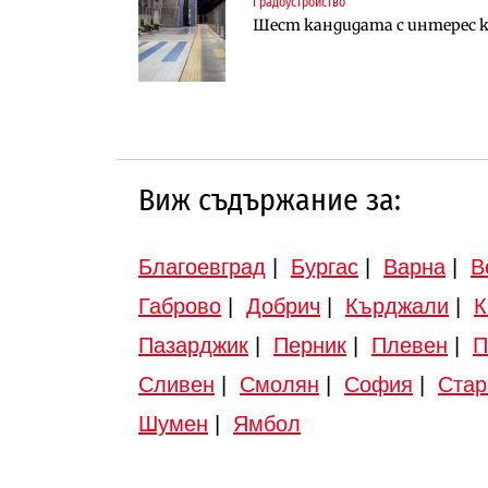
Градоустройство
Градоустройство
Инфраструктура
Шест кандидата с интерес к
Шест кандидата с интерес к
Вторият мост над Варненск
„Черно море“
Виж съдържание за:
Благоевград
|
Бургас
|
Варна
|
В
Габрово
|
Добрич
|
Кърджали
|
К
Пазарджик
|
Перник
|
Плевен
|
П
Сливен
|
Смолян
|
София
|
Стар
Шумен
|
Ямбол