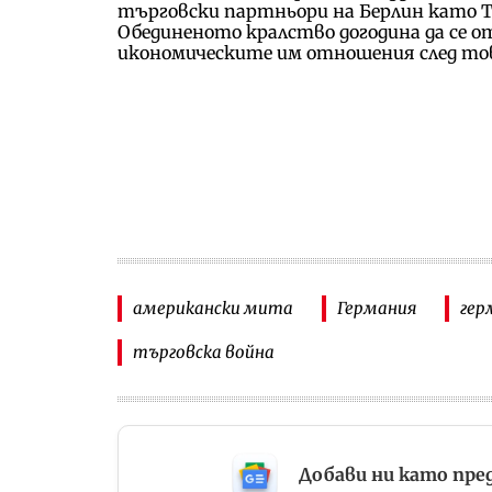
търговски партньори на Берлин като Т
Обединеното кралство догодина да се от
икономическите им отношения след то
американски мита
Германия
гер
търговска война
Добави ни като пре