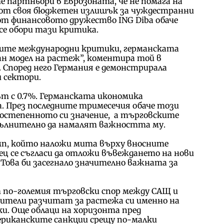
 партньори в Еврозоната, че не помага на
 от своя бюджетен излишък за чуждестранни
от финансовото дружество ING Diba обаче
се обори тази критика.
ните международни критики, германската
ан модел на растеж”, коментира той в
 Според него Германия е демонстрирала
и сектори.
ът с 0.7%. Германската икономика
. През последните тримесечия обаче този
востепенното си значение, а търговските
пълнително да намалят важността му.
п, който наложи мита върху вносните
ец се съгласи да отложи въвеждането на нови
Това би засегнало значително важната за
от по-големия търговски спор между САЩ и
ители разчитат за растежа си именно на
и. Още облаци на хоризонта пред
ериканските санкции срещу по-малки