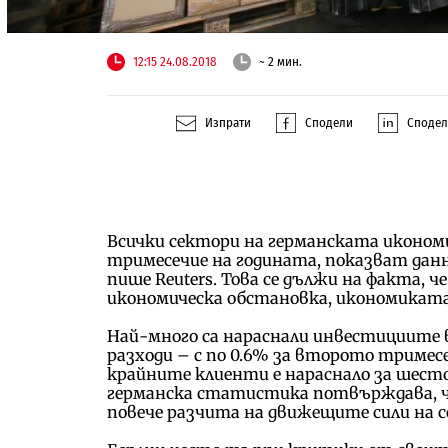
12:15 24.08.2018
~ 2 мин.
Изпрати
Сподели
Споде
Всички сектори на германската иконом
тримесечие на годината, показват да
пише Reuters. Това се дължи на факта,
икономическа обстановка, икономиката 
Най-много са нараснали инвестициите
разходи – с по 0.6% за второто триме
крайните клиенти е нараснало за шест
германска статистика потвърждава, че
повече разчита на движещите сили на 