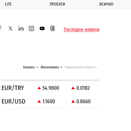
LITE
ПРОЕКТИ
ВСИЧКО
ик
Последни новини
acebook
twitter
linkedin
instagram
youtube
threads
Начало
Икономика
Германската икономика нарасна въпреки търговските заплахи
EUR/TRY
54.9800
0.0182
EUR/USD
1.1600
0.8660