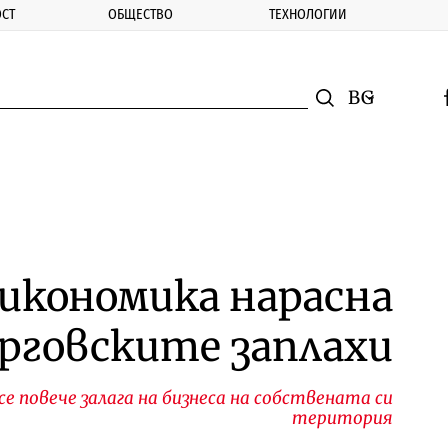
СТ
ОБЩЕСТВО
ТЕХНОЛОГИИ
nomic.bg
Търсене
Смяна на ез
f
Търси
икономика нарасна
рговските заплахи
 повече залага на бизнеса на собствената си
територия