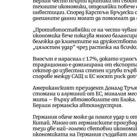
Берлин често търпи критики от своите
техните икономики, отделяйки повече
инвестиции. Според Карстън Бръзески 
днешните данни могат да помогнат да 
„Противопоставяйки се на често чува
икономика вече показва много балансир
бележка до клиентите на дружеството.
„цялостен удар” чрез растежа на всичк
Вносът е нараснал с 1.7%, докато износ
традиционно е доминирана от експорта
сектор до известна степен изгуби пър
спорове между САЩ и ЕС носят риск до
Американският президент Доналд Тръм
стомана и алуминий от ЕС, миналия мес
мита – върху автомобилите от Блока. 
Берлин германска автоиндустрия.
Германия обаче може да понесе удар и 
Китай. Много от германските производ
тези две най-големи световни икономик
икономиката на Германия създават ам