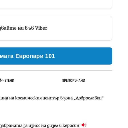
вайте ни във Viber
мата Европари 101
Й-ЧЕТЕНИ
ПРЕПОРЪЧАНИ
ина на космическия център в зона „Доброславци“
д Петрохан ще върви паралелно с екологичните
д Петрохан ще върви паралелно с екологичните
абраната за износ на дизел и керосин
ото езеро става част от бъдещата магистрала
за придобиване на Euroapi Italy