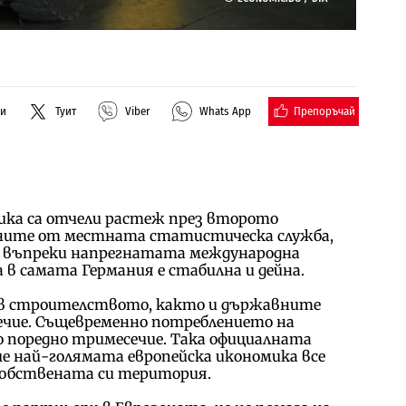
Препоръчай
ли
Туит
Viber
Whats App
ика са отчели растеж през второто
нните от местната статистическа служба,
 че въпреки напрегнатата международна
в самата Германия е стабилна и дейна.
 в строителството, както и държавните
сечие. Същевременно потреблението на
о поредно тримесечие. Така официалната
 най-голямата европейска икономика все
собствената си територия.