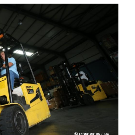
©
ECONOMIC.BG /
БТА