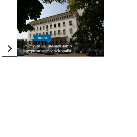
Бизнес
Ръстът на ипотечното
кредитиране се ускорява
Следваща новина