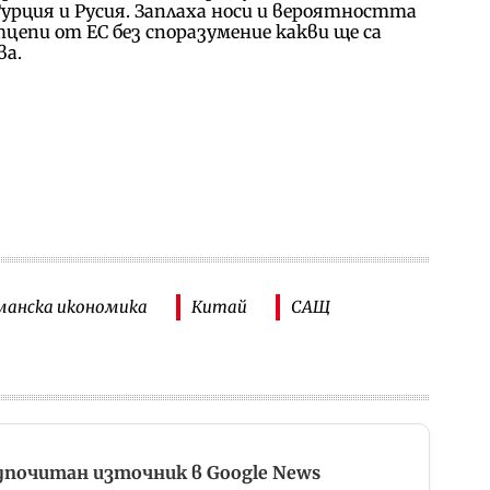
урция и Русия. Заплаха носи и вероятността
цепи от ЕС без споразумение какви ще са
ва.
манска икономика
Китай
САЩ
дпочитан източник в Google News