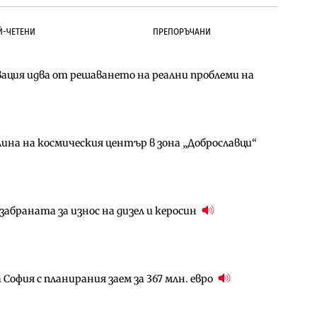
Й-ЧЕТЕНИ
ПРЕПОРЪЧАНИ
ция идва от решаването на реални проблеми на
д Петрохан ще върви паралелно с екологичните
д Петрохан ще върви паралелно с екологичните
ина на космическия център в зона „Доброславци“
ото езеро става част от бъдещата магистрала
за придобиване на Euroapi Italy
абраната за износ на дизел и керосин
ълнител за преместването на трамвайното
ователен пазар има огромен потенциал за растеж
София с планирания заем за 367 млн. евро
за придобиване на Euroapi Italy
гове и същите обезщетения: НС прие социалния