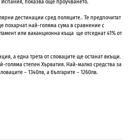
 Испания, показва още проучването.
улярни дестинации сред поляците.. Те предпочитат
 ще похарчат най-голяма сума в сравнение с
ртамент или ваканционна къща ще отседнат 41% от
ция, а една трета от словаците ще останат вкъщи.
ай-голяма степен Хърватия. Най-малко средства за
ловаците – 1340лв, а българите – 1260лв.