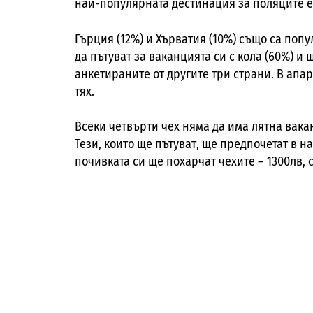
най-популярната дестинация за поляците е
Гърция (12%) и Хърватия (10%) също са поп
да пътуват за ваканцията си с кола (60%) и
анкетираните от другите три страни. В апа
тях.
Всеки четвърти чех няма да има лятна вакан
Тези, които ще пътуват, ще предпочетат в н
почивката си ще похарчат чехите – 1300лв, с