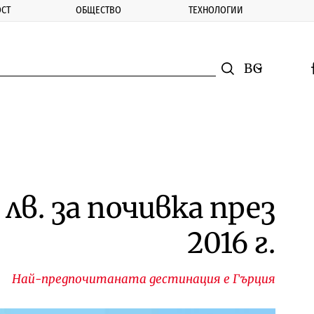
СТ
ОБЩЕСТВО
ТЕХНОЛОГИИ
nomic.bg
Търсене
Смяна на ез
f
Търси
лв. за почивка през
2016 г.
Най-предпочитаната дестинация е Гърция