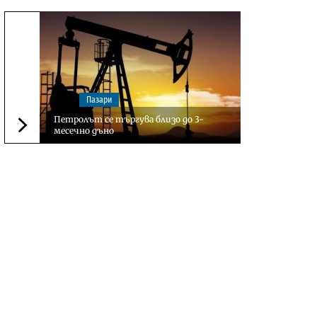
Пазари
Петролът се търгува близо до 3-
месечно дъно
Следваща новина