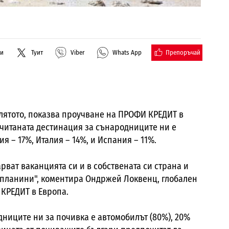
Препоръчай
ли
Туит
Viber
Whats App
 лятото, показва проучване на ПРОФИ КРЕДИТ в
очитаната дестинация за сънародниците ни е
ия – 17%, Италия – 14%, и Испания – 11%.
рват ваканцията си и в собствената си страна и
 планини", коментира Ондржей Локвенц, глобален
 КРЕДИТ в Европа.
ниците ни за почивка е автомобилът (80%), 20%