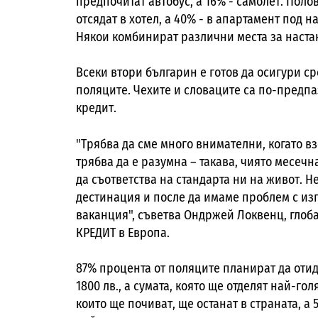
предпочитат автобус, а 16% - самолет. Пол
отсядат в хотел, а 40% - в апартамент под 
Някои комбинират различни места за настан
Всеки втори българин е готов да осигури ср
поляците. Чехите и словаците са по-предпаз
кредит.
"Трябва да сме много внимателни, когато в
трябва да е разумна – такава, чиято месеч
да съответства на стандарта ни на живот. 
дестинация и после да имаме проблем с из
ваканция", съветва Ондржей Локвенц, глоб
КРЕДИТ в Европа.
87% процента от поляците планират да отид
1800 лв., а сумата, която ще отделят най-гол
които ще почиват, ще останат в страната, а