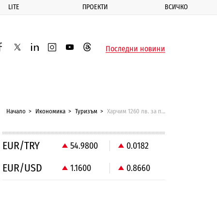
LITE
ПРОЕКТИ
ВСИЧКО
ик
Последни новини
acebook
twitter
linkedin
instagram
youtube
threads
Начало
Икономика
Туризъм
Харчим 1260 лв. за почивка през 2016 г.
EUR/TRY
54.9800
0.0182
EUR/USD
1.1600
0.8660