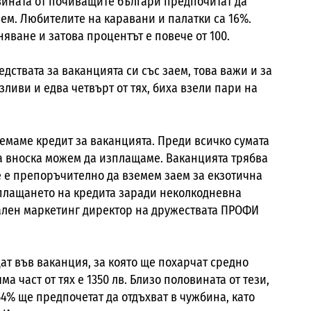
овината от почиващите българи предпочитат да
наем. Любителите на каравани и палатки са 16%.
яване и затова процентът е повече от 100.
едствата за ваканцията си със заем, това важи и за
ливи и едва четвърт от тях, биха взели пари на
земаме кредит за ваканцията. Преди всичко сумата
на вноска можем да изплащаме. Ваканцията трябва
Не е препоръчително да вземем заем за екзотична
плащането на кредита заради неколкодневна
ален маркетинг директор на дружествата ПРОФИ
ат във ваканция, за която ще похарчат средно
яма част от тях е 1350 лв. Близо половината от тези,
 54% ще предпочетат да отдъхват в чужбина, като