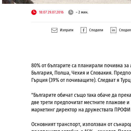
18:07 29.07.2016
~ 2 мин.
Изпрати
Сподели
Споде
80% от българите са планирали почивка за
България, Полша, Чехия и Словакия. Предп
Гърция (39% от почиващите). Следват я Турц
"Българите обичат също така обаче да прека
две трети предпочитат местните плажове и
маркетинг директор на дружествата ПРОФИ
Основният транспорт, използван от сънарод