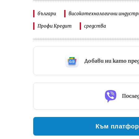
българи
високотехнологични индустр
Профи Кредит
средства
Добави ни като пре
Послед
Към платфор