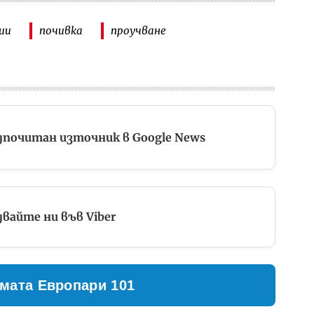
ии
почивка
проучване
дпочитан източник в Google News
вайте ни във Viber
мата Европари 101