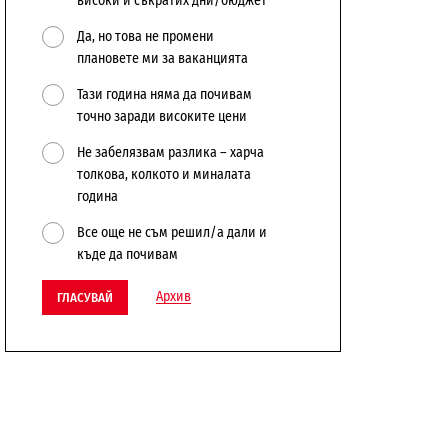
високи и съкратих дни/бюджет
Да, но това не промени
плановете ми за ваканцията
Тази година няма да почивам
точно заради високите цени
Не забелязвам разлика – харча
толкова, колкото и миналата
година
Все още не съм решил/а дали и
къде да почивам
Архив
ГЛАСУВАЙ