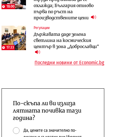
охлажда; България отново
бюджетите си
18:00
първа по ръст на
To:know
Компании
производствените цени
Последни дни с обозначаване на
А1 отново е лидер при
Регулации
цените в лева: Какво
технологичните компании и
Държавата даде зелена
предстои?
системните интегратори
светлина на космическия
център в зона „Доброславци“
17:33
Последни новини от Economic.bg
По-скъпа ли ви излиза
лятната почивка тази
година?
Да, цените са значително по-