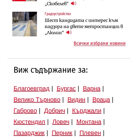
магистралата Русе – Велико
„Скобелев“
Инфраструктура
Търново
Градоустройство
Вторият мост над Варненското
Градоустройство
Шест кандидата с интерес към
езеро става част от бъдещата
Шест кандидата с интерес към
надзора на двете метростанции в
магистрала „Черно море“
надзора на двете метростанции в
„Люлин“
„Люлин“
Всички избрани новини
Виж съдържание за:
Благоевград
|
Бургас
|
Варна
|
Велико Търново
|
Видин
|
Враца
|
Габрово
|
Добрич
|
Кърджали
|
Кюстендил
|
Ловеч
|
Монтана
|
Пазарджик
|
Перник
|
Плевен
|