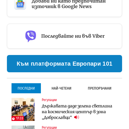
Добави ни като предпочитан
източник в Google News
Последвайте ни във Viber
Към платформата Европари 101
ПОСЛЕДНИ
НАЙ-ЧЕТЕНИ
ПРЕПОРЪЧАНИ
Регулации
Инфраструктура
Инфраструктура
Държавата даде зелена светлина
Проектирането на тунела под
Проектирането на тунела под
на космическия център в зона
Петрохан ще върви паралелно с
Петрохан ще върви паралелно с
„Доброславци“
екологичните оценки
екологичните оценки
17:33
Регулации
Инфраструктура
Компании