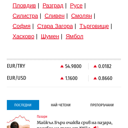
Пловдив
|
Разград
|
Русе
|
Силистра
|
Сливен
|
Смолян
|
София
|
Стара Загора
|
Търговище
|
Хасково
|
Шумен
|
Ямбол
EUR/TRY
54.9800
0.0182
EUR/USD
1.1600
0.8660
ПОСЛЕДНИ
НАЙ-ЧЕТЕНИ
ПРЕПОРЪЧАНИ
Пазари
Компании
Компании
Майкъл Бъри очаква срив на пазара,
Vivacom предлага над 150 устройства с
Vivacom предлага над 150 устройства с