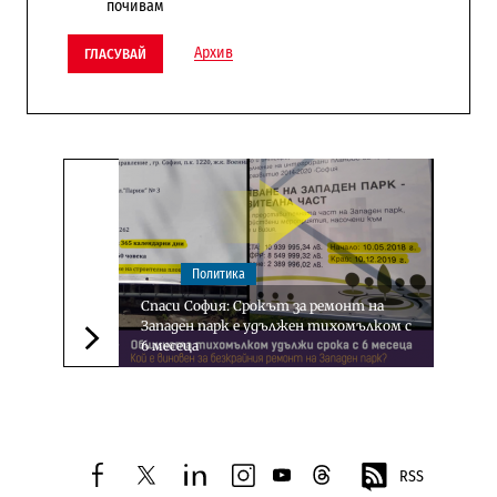
почивам
Архив
ГЛАСУВАЙ
Политика
Спаси София: Срокът за ремонт на
Западен парк е удължен тихомълком с
6 месеца
Следваща новина
RSS
facebook
twitter
linkedin
instagram
youtube
threads