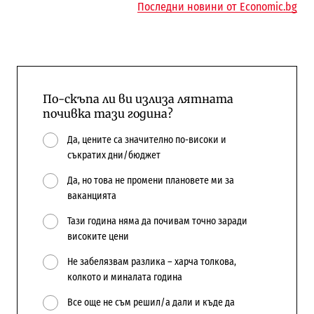
Последни новини от Economic.bg
По-скъпа ли ви излиза лятната
почивка тази година?
Да, цените са значително по-високи и
съкратих дни/бюджет
Да, но това не промени плановете ми за
ваканцията
Тази година няма да почивам точно заради
високите цени
Не забелязвам разлика – харча толкова,
колкото и миналата година
Все още не съм решил/а дали и къде да