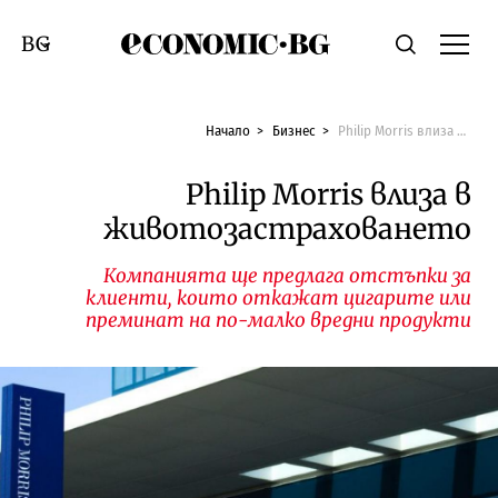
Economic.bg
Търсене
Смяна на език
Начало
Бизнес
Philip Morris влиза в животозастраховането
Philip Morris влиза в
животозастраховането
Компанията ще предлага отстъпки за
клиенти, които откажат цигарите или
преминат на по-малко вредни продукти