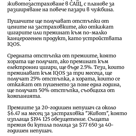
животозастраховане в САЩ, с планове за
разширяване на повече пазари в чужбина.
Пушачите ще получават отстъпки от
цените на застраховките, ако откажат
цигарите или преминат към по-малко
канцерогенен продукт, като устройствата
IQOS.
Средната отстъпка от премиите, която
хората ще получат, ако преминат към
електронни цигари, ще бъде 2.5%. Тези, които
преминават към IQOS за три месеца, ще
получат 25% отстъпка, а хората, които се
откажат от пушенето за поне една година,
ще получат 50% отстъпка, съобщиха от
компанията.
Премиите за 20-годишен непушач са около
$6.47 на месец за застраховка "Живот", която
изплаща $194 125 обезщетение. Същата
премия би купила полица за $77 650 за 40-
годишен непушач.