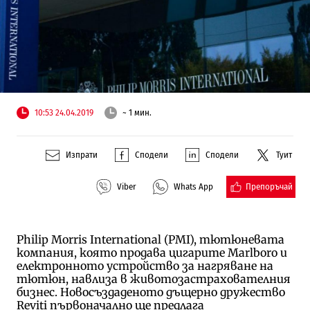
10:53 24.04.2019
~ 1 мин.
Изпрати
Сподели
Сподели
Туит
Препоръчай
Viber
Whats App
Philip Morris International (PMI), тютюневата
компания, която продава цигарите Marlboro и
електронното устройство за нагряване на
тютюн, навлиза в животозастрахователния
бизнес. Новосъздаденото дъщерно дружество
Reviti първоначално ще предлага