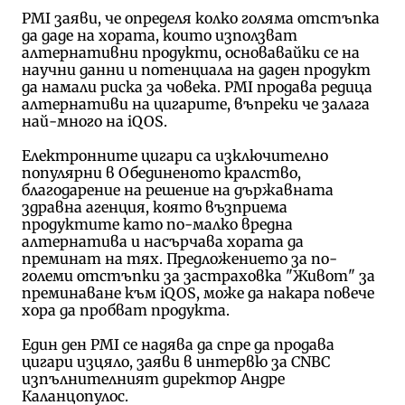
PMI заяви, че определя колко голяма отстъпка
да даде на хората, които използват
алтернативни продукти, основавайки се на
научни данни и потенциала на даден продукт
да намали риска за човека. PMI продава редица
алтернативи на цигарите, въпреки че залага
най-много на iQOS.
Електронните цигари са изключително
популярни в Обединеното кралство,
благодарение на решение на държавната
здравна агенция, която възприема
продуктите като по-малко вредна
алтернатива и насърчава хората да
преминат на тях. Предложението за по-
големи отстъпки за застраховка "Живот" за
преминаване към iQOS, може да накара повече
хора да пробват продукта.
Един ден PMI се надява да спре да продава
цигари изцяло, заяви в интервю за CNBC
изпълнителният директор Андре
Каланцопулос.