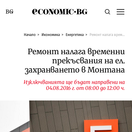
Economic.bg
Търсене
Смяна на език
Начало
Икономика
Енергетика
Ремонт налага временни прекъсвания на ел. захранването в Монтана
Ремонт налага временни
прекъсвания на ел.
захранването в Монтана
Изключванията ще бъдат направени на
04.08.2016 г. от 08:00 до 12:00 ч.