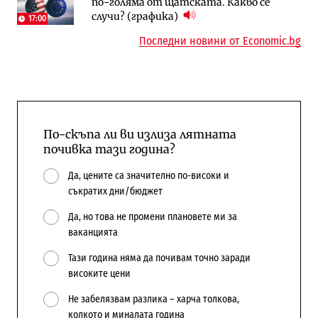
по-голяма от щатската. Какво се
поръчки?
случи? (графика)
17:00
Последни новини от Economic.bg
По-скъпа ли ви излиза лятната
почивка тази година?
Да, цените са значително по-високи и
съкратих дни/бюджет
Да, но това не промени плановете ми за
ваканцията
Тази година няма да почивам точно заради
високите цени
Не забелязвам разлика – харча толкова,
колкото и миналата година