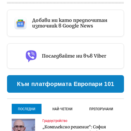
Добави ни като предпочитан
източник в Google News
Последвайте ни във Viber
Към платформата Европари 101
ПОСЛЕДНИ
НАЙ-ЧЕТЕНИ
ПРЕПОРЪЧАНИ
Градоустройство
Градоустройство
Инфраструктура
„Комплексно решение“: София
Столична община избра
Проектирането на тунела под