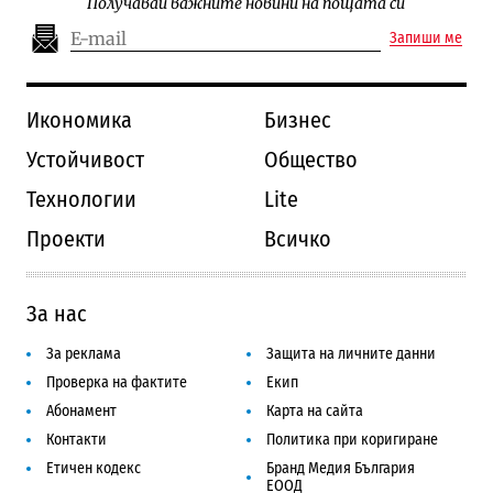
Получавай важните новини на пощата си
Запиши ме
Икономика
Бизнес
Устойчивост
Общество
Технологии
Lite
Проекти
Всичко
За нас
За реклама
Защита на личните данни
Проверка на фактите
Екип
Абонамент
Карта на сайта
Контакти
Политика при коригиране
Етичен кодекс
Бранд Медия България
ЕООД