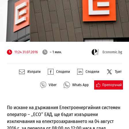
11:24 31.07.2016
~ 1 мин.
Economic.bg
Изпрати
Сподели
Сподели
Туит
Препоръчай
Viber
Whats App
По искане на държавния Електроенергийния системен
оператор – „ЕСО“ ЕАД, ще бъдат извършени
изключвания на електрозахранването на 04 август
2016 г. за периода от 08:00 до 12:00 часа в град