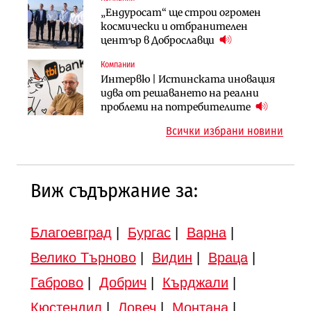
Компании
Публични финанси
„Ендуросат“ ще строи огромен
„Хювефарма“ подписа договор за
След 20 години застой: Данъчните
космически и отбранителен
придобиване на Euroapi Italy
оценки на имотите може да бъдат
център в Доброславци
вдигнати
Компании
Инфраструктура
Инфраструктура
Интервю | Истинската иновация
АПИ възложи промяната на
Вторият мост над Варненското
идва от решаването на реални
парцеларния план за
езеро става част от бъдещата
проблеми на потребителите
магистралата Русе – Велико
магистрала „Черно море“
Всички избрани новини
Търново
Виж съдържание за:
Благоевград
|
Бургас
|
Варна
|
Велико Търново
|
Видин
|
Враца
|
Габрово
|
Добрич
|
Кърджали
|
Кюстендил
|
Ловеч
|
Монтана
|