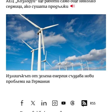
АЕЦ „Козлодуй“ ще работи само още няколко
седмици, ако сушата продължи
Излишъкът от зелена енергия създава нови
проблеми на Германия
RSS
facebook
twitter
linkedin
instagram
youtube
threads