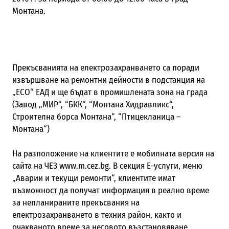
Монтана.
Прекъсванията на електрозахранването са поради
извършване на ремонтни дейности в подстанция на
„ЕСО“ ЕАД и ще бъдат в промишлената зона на града
(Завод „МИР“, “БКК“, “Монтана Хидравликс“,
Строителна борса Монтана“, “Птицекланица –
Монтана“)
На разположение на клиентите е мобилната версия на
сайта на ЧЕЗ www.m.cez.bg. В секция Е-услуги, меню
„Аварии и текущи ремонти“, клиентите имат
възможност да получат информация в реално време
за непланираните прекъсвания на
електрозахранването в техния район, както и
очакваното време за неговото възстановяване.