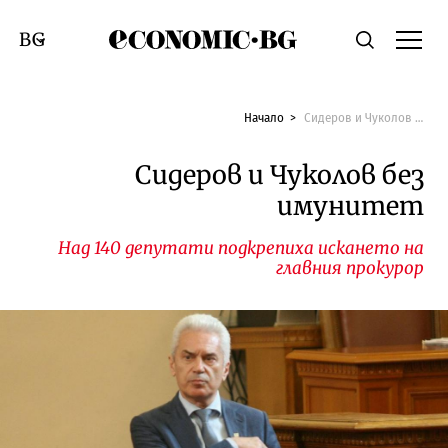
Economic.bg
Търсене
Смяна на език
Начало
Сидеров и Чуколов без имунитет
Сидеров и Чуколов без
имунитет
Над 140 депутати подкрепиха искането на
главния прокурор