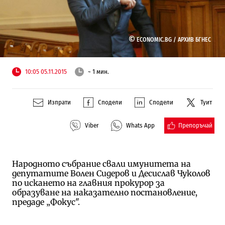
©
ECONOMIC.BG /
АРХИВ БГНЕС
10:05 05.11.2015
~ 1 мин.
Изпрати
Сподели
Сподели
Туит
Препоръчай
Viber
Whats App
Народното събрание свали имунитета на
депутатите Волен Сидеров и Десислав Чуколов
по искането на главния прокурор за
образуване на наказателно постановление,
предаде „Фокус".