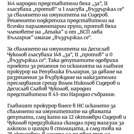
144 народни представители бяха „за“, 11
гласуваха „против“ и 1 гласува „въздържал се“
за свалянето на имунитета на Сидеров.
Решението подкрепиха представители на
всички парламентарни групи, против бяха
членовете на „Атака” и от „БСП лява
България” имаше „въздържал се“.
За свалянето на имунитета на Десислав
Чуколов гласуваха 148 „за“, 11 „против“ и 0
„въздържал се“. Така депутатите одобриха
проекти за решения по исканията на главния
прокурор на Република България, за даване на
разрешения за възбуждане на наказателни
преследвания срещу Волен Николов Сидеров и
Десислав Славов Чуколов, народни
представители в 43-то Народно събрание.
Главният прокурор внесе в НС искането за
свалянето на имунитетите на двамата
депутати, след като на 12 октомври Сидеров и
Чуколов предизвикаха скандал пред магазин за
алкохол и цигари в столицата, а след това на
25 октомври, в нощта на първия тур на