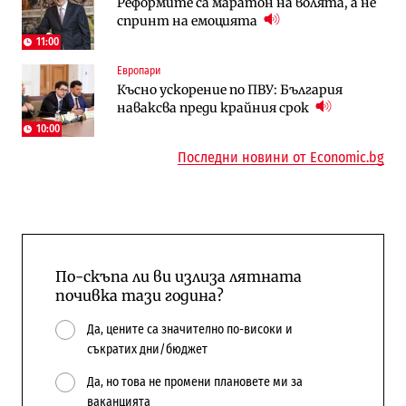
Реформите са маратон на волята, а не
АЕЦ „Козлодуй“ ще работи само още
Последни дни с обозначаване на цените
спринт на емоцията
няколко седмици, ако сушата продължи
в лева: Какво предстои?
11:00
Европари
Енергетика
Компании
Късно ускорение по ПВУ: България
Държавният ТЕЦ „Марица изток 2“
„Ендуросат“ ще строи огромен
наваксва преди крайния срок
работи с 5 блока
космически и отбранителен център в
Доброславци
10:00
Последни новини от Economic.bg
По-скъпа ли ви излиза лятната
почивка тази година?
Да, цените са значително по-високи и
съкратих дни/бюджет
Да, но това не промени плановете ми за
ваканцията