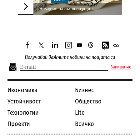
Доларът на силни позиции
Следваща новина
RSS
facebook
twitter
linkedin
instagram
youtube
threads
Получавай важните новини на пощата си
Запиши ме
Икономика
Бизнес
Устойчивост
Общество
Технологии
Lite
Проекти
Всичко