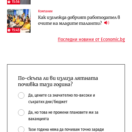
15:56
To:know
Компании
Компании
Последни дни с обозначаване на цените
А1 отново е лидер при технологичните
Как изглежда добрият работодател в
в лева: Какво предстои?
компании и системните интегратори
очите на младите таланти?
15:45
Последни новини от Economic.bg
По-скъпа ли ви излиза лятната
почивка тази година?
Да, цените са значително по-високи и
съкратих дни/бюджет
Да, но това не промени плановете ми за
ваканцията
Тази година няма да почивам точно заради