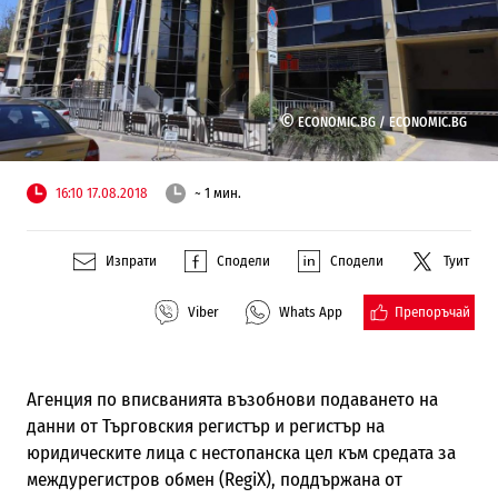
©
ECONOMIC.BG /
ECONOMIC.BG
16:10 17.08.2018
~ 1 мин.
Изпрати
Сподели
Сподели
Туит
Препоръчай
Viber
Whats App
Агенция по вписванията възобнови подаването на
данни от Търговския регистър и регистър на
юридическите лица с нестопанска цел към средата за
междурегистров обмен (RegiX), поддържана от