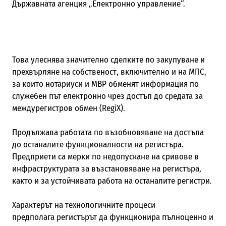
Държавната агенция „Електронно управление“.
Това улеснява значително сделките по закупуване и
прехвърляне на собственост, включително и на МПС,
за които нотариуси и МВР обменят информация по
служебен път електронно чрез достъп до
средата за
междурегистров обмен
(RegiX
)
.
Продължава работата по възобновяване на достъпа
до останалите функционалности на регистъра.
Предприети са мерки по недопускане на сривове в
инфраструктурата за възстановяване на регистъра,
както и за устойчивата работа на останалите регистри.
Характерът на технологичните процеси
предполага
регистърът да функционира пълноценно и