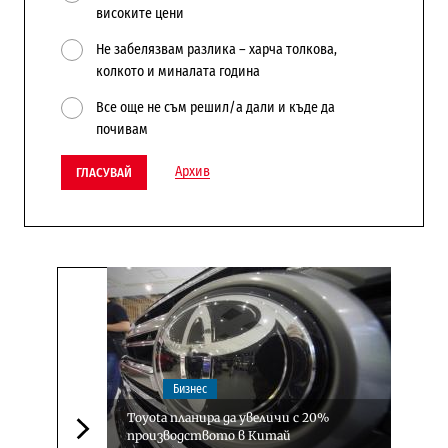
високите цени
Не забелязвам разлика – харча толкова,
колкото и миналата година
Все още не съм решил/а дали и къде да
почивам
Архив
ГЛАСУВАЙ
Бизнес
Toyota планира да увеличи с 20%
производството в Китай