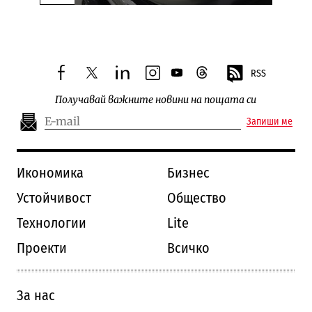
Следваща новина
RSS
facebook
twitter
linkedin
instagram
youtube
threads
Получавай важните новини на пощата си
Запиши ме
Икономика
Бизнес
Устойчивост
Общество
Технологии
Lite
Проекти
Всичко
За нас