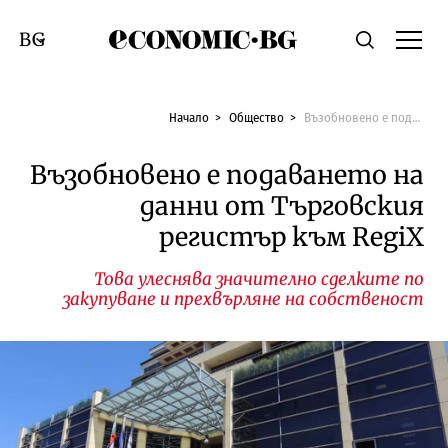
Economic.bg
Търсене
Смяна на език
Начало
Общество
Възобновено е подаването на данни от Търговския регистър към RegiX
Възобновено е подаването на
данни от Търговския
регистър към RegiX
Това улеснява значително сделките по
закупуване и прехвърляне на собственост