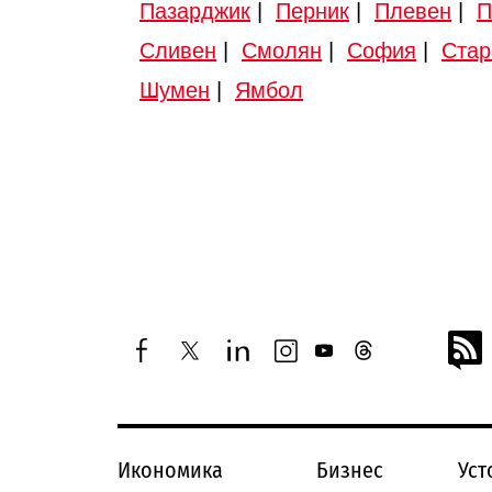
Пазарджик
|
Перник
|
Плевен
|
П
Сливен
|
Смолян
|
София
|
Стар
Шумен
|
Ямбол
facebook
twitter
linkedin
instagram
youtube
threads
Икономика
Бизнес
Уст