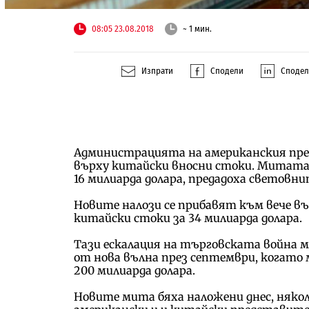
08:05 23.08.2018
~ 1 мин.
Изпрати
Сподели
Споде
Администрацията на американския пре
върху китайски вносни стоки. Митата 
16 милиарда долара, предадоха световни
Новите налози се прибавят към вече в
китайски стоки за 34 милиарда долара.
Тази ескалация на търговската война м
от нова вълна през септември, когато
200 милиарда долара.
Новите мита бяха наложени днес, някол