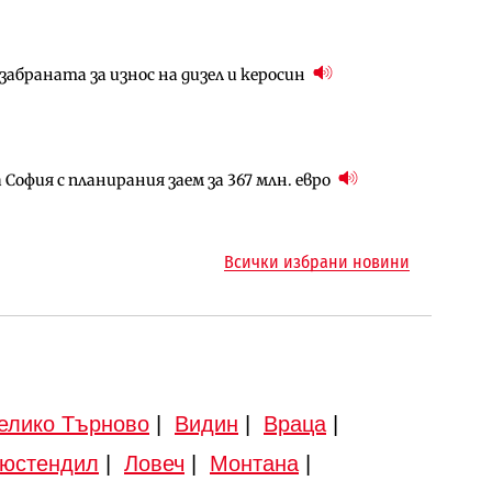
абраната за износ на дизел и керосин
арцеларния план за магистралата Русе – Велико
ългария продължава да се охлажда (Графика)
София с планирания заем за 367 млн. евро
ъм надзора на двете метростанции в „Люлин“
ото езеро става част от бъдещата магистрала
Всички избрани новини
елико Търново
|
Видин
|
Враца
|
юстендил
|
Ловеч
|
Монтана
|