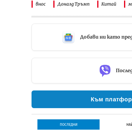
внос
Доналд Тръмп
Китай
м
Добави ни като пре
Послед
Към платфор
ПОСЛЕДНИ
НА