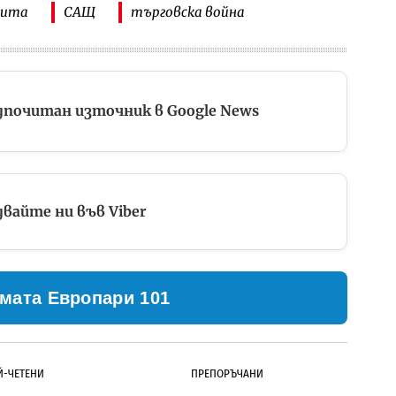
ита
САЩ
търговска война
дпочитан източник в Google News
вайте ни във Viber
мата Европари 101
Й-ЧЕТЕНИ
ПРЕПОРЪЧАНИ