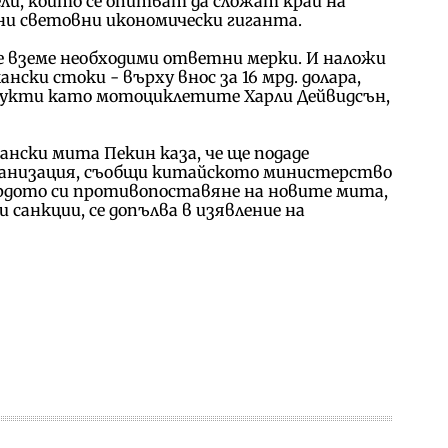
ли, които се опитват да сложат край на
ни световни икономически гиганта.
ще вземе необходими ответни мерки. И наложи
ски стоки - върху внос за 16 мрд. долара,
дукти като мотоциклетите Харли Дейвидсън,
ански мита Пекин каза, че ще подаде
ганизация, съобщи китайското министерство
дото си противопоставяне на новите мита,
санкции, се допълва в изявление на