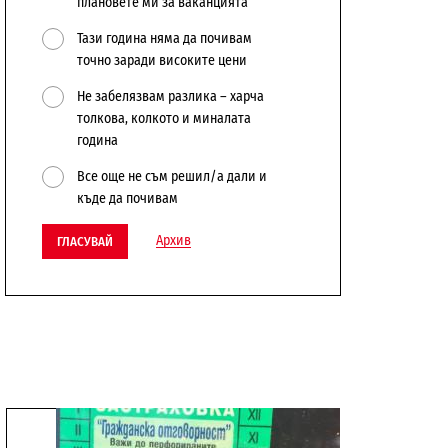
плановете ми за ваканцията
Тази година няма да почивам
точно заради високите цени
Не забелязвам разлика – харча
толкова, колкото и миналата
година
Все още не съм решил/а дали и
къде да почивам
Архив
ГЛАСУВАЙ