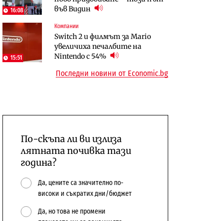
във Видин
откажат напълно от Google
16:08
Компании
Отрасли
Публични финанси
Switch 2 и филмът за Mario
Жилищата в България
Общините вече зависят от
увеличиха печалбите на
поскъпват при намаляващо
централната власт за 75% от
Nintendo с 54%
население и все повече сгради
15:51
бюджетите си
Последни новини от Economic.bg
По-скъпа ли ви излиза
лятната почивка тази
година?
Да, цените са значително по-
високи и съкратих дни/бюджет
Да, но това не промени