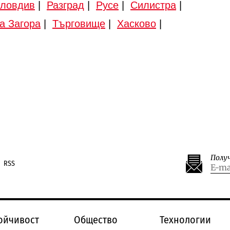
ловдив
|
Разград
|
Русе
|
Силистра
|
а Загора
|
Търговище
|
Хасково
|
Полу
RSS
ойчивост
Общество
Технологии