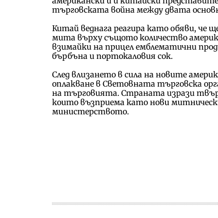
американски и и китайски представите
търговската война между двата основ
Китай веднага реагира като обяви, че 
мита върху същото количество американ
взимайки на прицел емблематични про
бърбъна и портокаловия сок.
След влизането в сила на новите америк
оплакване в Световната търговска ор
на търговията. Страната изрази твър
които възприема като нови митнически 
министерството.