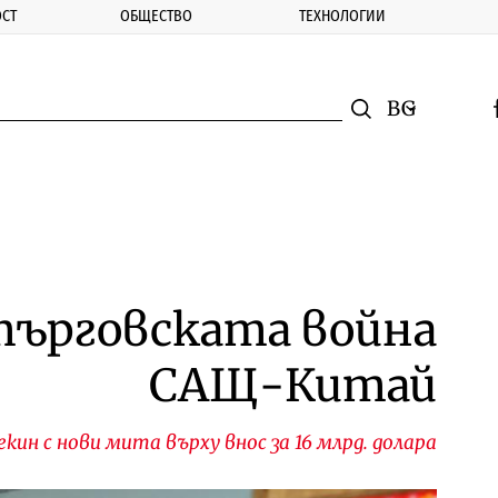
СТ
ОБЩЕСТВО
ТЕХНОЛОГИИ
nomic.bg
Търсене
Смяна на ез
f
Търси
 търговската война
САЩ-Китай
кин с нови мита върху внос за 16 млрд. долара