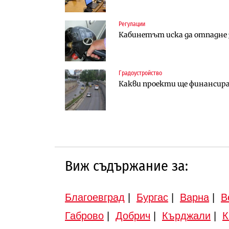
Регулации
Инфраструктура
Финанси
Кабинетът иска да отпадне з
АПИ възложи промяната на п
Ипотечното кредитиране в Б
Търново
Градоустройство
Градоустройство
Инфраструктура
Какви проекти ще финансира 
Шест кандидата с интерес к
Вторият мост над Варненск
„Черно море“
Виж съдържание за:
Благоевград
|
Бургас
|
Варна
|
В
Габрово
|
Добрич
|
Кърджали
|
К