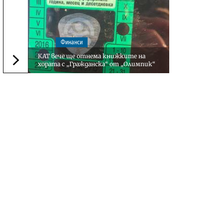
Финанси
КАТ вече ще отнема книжките на
хората с „Гражданска“ от „Олимпик“
Следваща новина