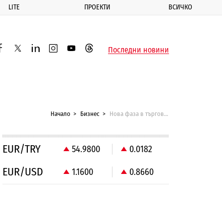
LITE
ПРОЕКТИ
ВСИЧКО
ик
Последни новини
acebook
twitter
linkedin
instagram
youtube
threads
Начало
Бизнес
Нова фаза в търговската война САЩ-Китай
EUR/TRY
54.9800
0.0182
EUR/USD
1.1600
0.8660