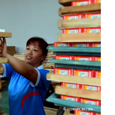
©
ECONOMIC.BG /
БТА