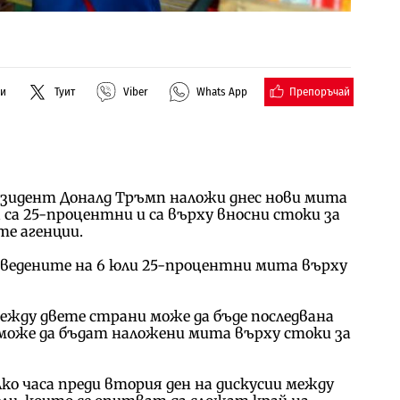
Препоръчай
ли
Туит
Viber
Whats App
зидент Доналд Тръмп наложи днес нови мита
са 25-процентни и са върху вносни стоки за
те агенции.
ъведените на 6 юли 25-процентни мита върху
ежду двете страни може да бъде последвана
 може да бъдат наложени мита върху стоки за
ко часа преди втория ден на дискусии между