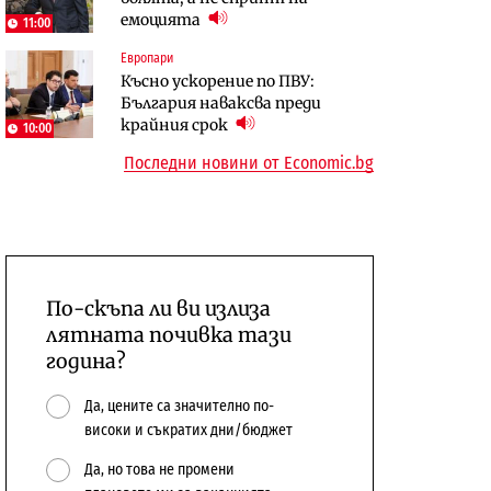
емоцията
сушата продължи
предстои?
11:00
Европари
Енергетика
Компании
Късно ускорение по ПВУ:
Държавният ТЕЦ „Марица
„Ендуросат“ ще строи огромен
България наваксва преди
изток 2“ работи с 5 блока
космически и отбранителен
крайния срок
център в Доброславци
10:00
Последни новини от Economic.bg
По-скъпа ли ви излиза
лятната почивка тази
година?
Да, цените са значително по-
високи и съкратих дни/бюджет
Да, но това не промени