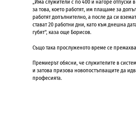
„Има служители с по 400 и нагоре отпуски в 
за това, което работят, им плащаме за допъ
работят допълнително, а после да си вземат
стават 20 работни дни, като към днешна дат
губят", каза още Борисов.
Също така п
рослуженото време се премахва и
Премиерът обясни, че служителите в систем
и затова призова новопостъпващите да идва
професията.