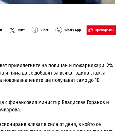
Препоръчай
ли
Туит
Viber
Whats App
зват привилегиите на полицаи и пожарникари.
2
%
а и няма да се добавят за всяка година стаж, а
 а новоназначените ще получават само до 10
ща с финансовия министър Владислав Горанов и
ъчварова.
сиониране влизат в сила от деня, в който се