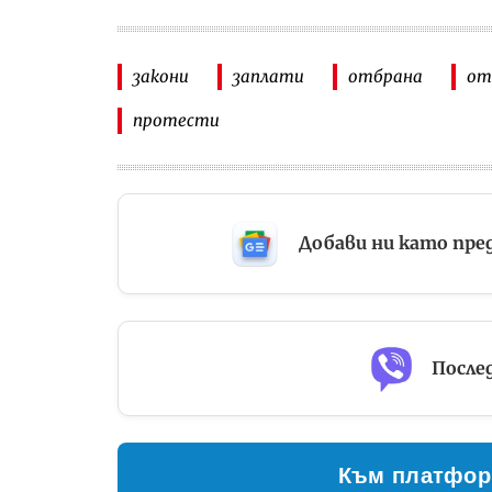
закони
заплати
отбрана
от
протести
Добави ни като пре
Послед
Към платфор