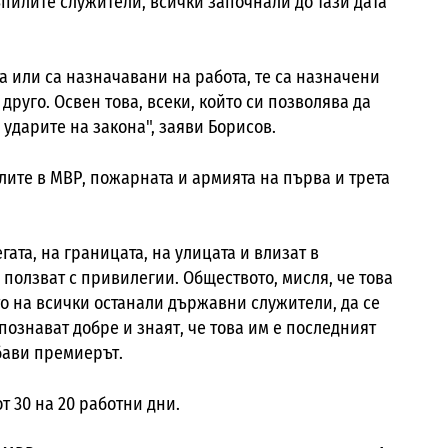
пилите служители, всички започнали до тази дата
а или са назначавани на работа, те са назначени
руго. Освен това, всеки, който си позволява да
ударите на закона", заяви Борисов.
лите в МВР, пожарната и армията на първа и трета
егата, на границата, на улицата и
влизат в
е ползват с привилегии. Обществото, мисля, че това
то на всички останали държавни служители, да се
 познават добре и знаят, че това им е последният
обави премиерът.
т 30 на 20 работни дни.