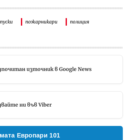
пуски
пожарникари
полиция
дпочитан източник в Google News
вайте ни във Viber
мата Европари 101