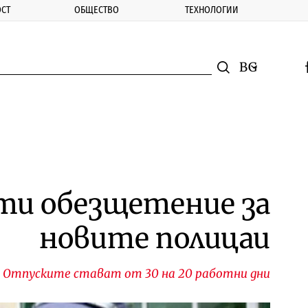
СТ
ОБЩЕСТВО
ТЕХНОЛОГИИ
nomic.bg
Търсене
Смяна на ез
f
Търси
ати обезщетение за
новите полицаи
Отпуските стават от 30 на 20 работни дни