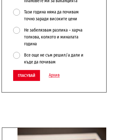
плановете ми за ваканцията
Тази година няма да почивам
точно заради високите цени
Не забелязвам разлика – харча
толкова, колкото и миналата
година
Все още не съм решил/а дали и
къде да почивам
Архив
ГЛАСУВАЙ