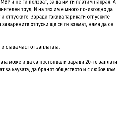
МВР и не ги ползват, за да им ги платим накрая. А
лнителен труд. И на тях им е много по-изгодно да
 и отпуските. Заради такива тарикати отпуските
а заварените отпуски ще си ги вземат, няма да се
 става част от заплатата.
ата може и да са постъпвали заради 20-те заплати
т за каузата, да бранят обществото и с любов към