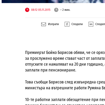
08:12 05.11.2015
~ 2 мин.
Изпрати
Сподели
Споде
Премиерът Бойко Борисов обяви, че се оря
за прослужено време стават част от заплатат
отпуските се намаляват на 20 дни годишно,
заплати при пенсиониране.
Това съобщи
Борисов след извънредна сре
министъра на вътрешните работи Румяна Б
10-те работни заплaти обезщетение при пен