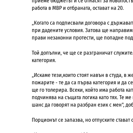
приеме бюджетът и се отнасят за новопостъ
работа в МВР и отбраната, остават на 20.
„Когато са подписвали договора с държават
при дадените условия. Затова ще направим д
прави незаконни протести, ще попадне под 
Той допълни, че ще се разграничат служите
категория.
„Искаме тези,
които стоят навън в студа, в ж
пожарите - те да са първа категория и да с
ще го толерира. Всеки, който има работа ка
подчинява на същата логика като тях. Те ме
шанс да говорят на разбран език с мен", д
Порционът се запазва, но
отпуските стават о