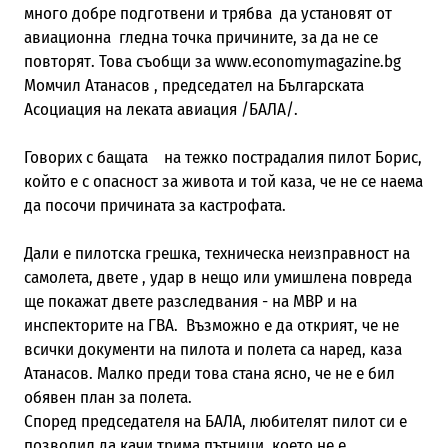
много добре подготвени и трябва да установят от
авиационна гледна точка причините, за да не се
повторят. Това съобщи за www.economymagazine.bg
Момчил Атанасов , председател на Българската
Асоциация на леката авиация /БАЛА/.
Говорих с бащата на тежко пострадалия пилот Борис,
който е с опасност за живота и той каза, че не се наема
да посочи причината за кастрофата.
Дали е пилотска грешка, техническа неизправност на
самолета, двете , удар в нещо или умишлена повреда
ще покажат двете разследвания - на МВР и на
инспекторите на ГВА. Възможно е да открият, че не
всички документи на пилота и полета са наред, каза
Атанасов. Малко преди това стана ясно, че не е бил
обявен план за полета.
Според председателя на БАЛА, любителят пилот си е
позволил да качи трима пътници, което не е