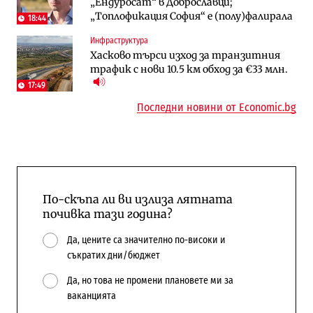
„Ендуросат“ в Доброславци;
напълно от Google
сгради
„Топлофикация София“ e (полу)фалирала
18:44
Публични финанси
Компании
Инфраструктура
Общините вече зависят от
А1 отново е лидер при технологичните
Хасково търси изход за транзитния
централната власт за 75% от
компании и системните интегратори
трафик с нови 10.5 км обход за €33 млн.
бюджетите си
17:49
Последни новини от Economic.bg
По-скъпа ли ви излиза лятната
почивка тази година?
Да, цените са значително по-високи и
съкратих дни/бюджет
Да, но това не промени плановете ми за
ваканцията