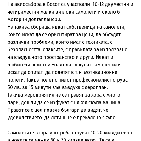
На авиосъбора в Бохот са участвали 10-12 двуместни и
четириместни малки витлови самолети и около 6
моторни делтапланери.
На такива сборища идват собственици на самолети,
които искат да се ориентират за цени, да обсъдят
различни проблеми, които имат с техниката, с
безопасността, с таксите, с правилата за използване
на въздушното пространство и други. Идват и
любители, които мечтаят да си купят самолет или
искат да опитат да полетят в т.н. мотивационни
полети. Такъв полет с пилот професионалист струва
50 лв. за 15 минути във въздуха с аероплан.
Такива мероприятия не се правят за хора с много
пари, дошли да се изфукат с някоя скъпа машина.
Правят се с цел повече българи да видят, че
удоволствието да летиш не е прекалено скъпо.
Самолетите втора употреба струват 10-20 хиляди евро,
а новите са между 60 и 70 хиляди евро. Те са в