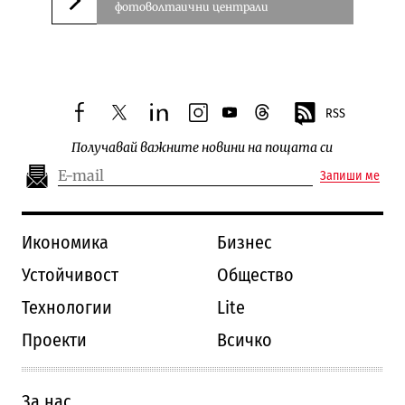
фотоволтаични централи
Следваща новина
RSS
facebook
twitter
linkedin
instagram
youtube
threads
Получавай важните новини на пощата си
Запиши ме
Икономика
Бизнес
Устойчивост
Общество
Технологии
Lite
Проекти
Всичко
За нас