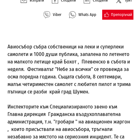
Изпрати
Сподели
Сподели
Туит
Препоръчай
Viber
Whats App
Авиосъбор събра собственици на леки и суперлеки
самолети и 1000 души публика, запалена по летенето
на малкото летище край Бохот , Плевенско в събота и
неделя. Фестивалът "Небе за всички" се провежда за
осма поредна година. Същата събота, 8 септември,
малък четириместен самолет с любител пилот и трима
пътници се разби край град Шумен.
Инспекторите към Специализираното звено към
Главна дирекция Гражданска въздухоплавателна
администрация, т.н. "гробари " на авиационен жаргон
, които присъствали на авиосъбора, тръгнали
незабавно за мястото на сериозния инцидент. Те са