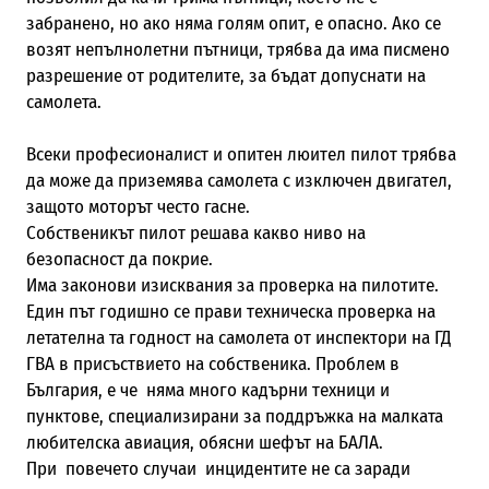
забранено, но ако няма голям опит, е опасно. Ако се
возят непълнолетни пътници, трябва да има писмено
разрешение от родителите, за бъдат допуснати на
самолета.
Всеки професионалист и опитен люител пилот трябва
да може да приземява самолета с изключен двигател,
защото моторът често гасне.
Собственикът пилот решава какво ниво на
безопасност да покрие.
Има законови изисквания за проверка на пилотите.
Един път годишно се прави техническа проверка на
летателна та годност на самолета от инспектори на ГД
ГВА в присъствието на собственика. Проблем в
България, е че няма много кадърни техници и
пунктове, специализирани за поддръжка на малката
любителска авиация, обясни шефът на БАЛА.
При повечето случаи инцидентите не са заради