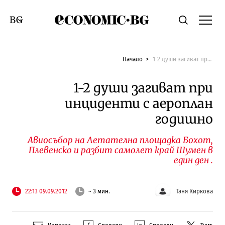
Economic.bg
Търсене
Смяна на език
Начало
1-2 души загиват при инциденти с аероплан годишно
1-2 души загиват при
инциденти с аероплан
годишно
Авиосъбор на Летателна площадка Бохот,
Плевенско и разбит самолет край Шумен в
един ден .
22:13 09.09.2012
~ 3 мин.
Таня Киркова