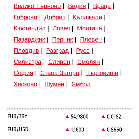
Велико Търново
|
Видин
|
Враца
|
Габрово
|
Добрич
|
Кърджали
|
Кюстендил
|
Ловеч
|
Монтана
|
Пазарджик
|
Перник
|
Плевен
|
Пловдив
|
Разград
|
Русе
|
Силистра
|
Сливен
|
Смолян
|
София
|
Стара Загора
|
Търговище
|
Хасково
|
Шумен
|
Ямбол
EUR/TRY
54.9800
0.0182
EUR/USD
1.1600
0.8660