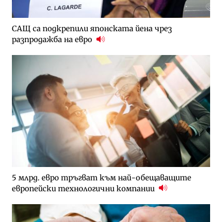
САЩ са подкрепили японската йена чрез
разпродажба на евро
5 млрд. евро тръгват към най-обещаващите
европейски технологични компании