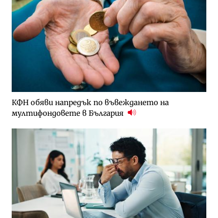
КФН обяви напредък по въвеждането на
мултифондовете в България