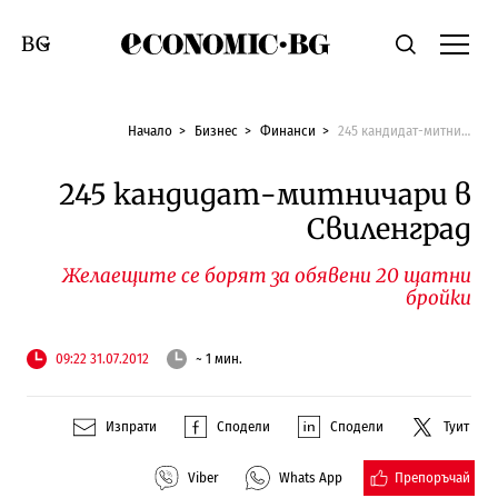
Economic.bg
Търсене
Смяна на език
Начало
Бизнес
Финанси
245 кандидат-митничари в Свиленград
245 кандидат-митничари в
Свиленград
Желаещите се борят за обявени 20 щатни
бройки
09:22 31.07.2012
~ 1 мин.
Изпрати
Сподели
Сподели
Туит
Препоръчай
Viber
Whats App