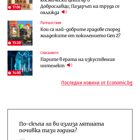
Доброславци; Пазарът на труда се
Доброславци
17:06
охлажда
Digi&AI
Регулации
Пътешествия
Трафикът толкова е намалял, че големи
Кабинетът иска да отпадне забраната
Кои са най-добрите градове според
медии обмислят да се откажат
за износ на дизел и керосин
младежите от поколението Gen Z?
напълно от Google
15:30
Пазар на труда
Компании
Списанието
Пазарът на труда продължава да се
Интервю | Истинската иновация идва
Парите в ерата на изкуствения
охлажда, а три сектора го дърпат
от решаването на реални проблеми на
интелект
надолу
потребителите
14:00
Последни новини от Economic.bg
По-скъпа ли ви излиза лятната
почивка тази година?