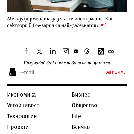
Междуфирмената задлъжнялост расте: Кои
сектори в България са най-засегнати?
RSS
facebook
twitter
linkedin
instagram
youtube
threads
Получавай важните новини на пощата си
Запиши ме
Икономика
Бизнес
Устойчивост
Общество
Технологии
Lite
Проекти
Всичко