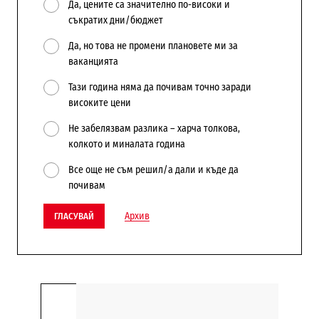
Да, цените са значително по-високи и
съкратих дни/бюджет
Да, но това не промени плановете ми за
ваканцията
Тази година няма да почивам точно заради
високите цени
Не забелязвам разлика – харча толкова,
колкото и миналата година
Все още не съм решил/а дали и къде да
почивам
Архив
ГЛАСУВАЙ