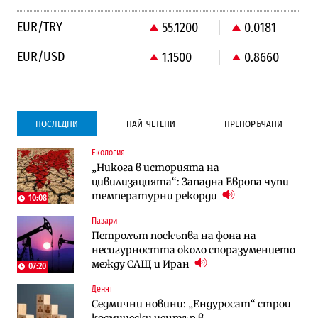
EUR/TRY
55.1200
0.0181
EUR/USD
1.1500
0.8660
ПОСЛЕДНИ
НАЙ-ЧЕТЕНИ
ПРЕПОРЪЧАНИ
Екология
Градоустройство
Градоустройство
„Никога в историята на
Столична община избра изпълнител за
Столична община избра изпълнител за
цивилизацията“: Западна Европа чупи
преместването на трамвайното
преместването на трамвайното
температурни рекорди
трасе по бул. „Скобелев“
трасе по бул. „Скобелев“
10:08
Пазари
Компании
Енергетика
Петролът поскъпва на фона на
„Ендуросат“ ще строи огромен
Държавният ТЕЦ „Марица изток 2“
несигурността около споразумението
космически и отбранителен център в
работи с 5 блока
между САЩ и Иран
Доброславци
07:20
Денят
Енергетика
Компании
Седмични новини: „Ендуросат“ строи
Държавният ТЕЦ „Марица изток 2“
„Ендуросат“ ще строи огромен
космически център в
работи с 5 блока
космически и отбранителен център в