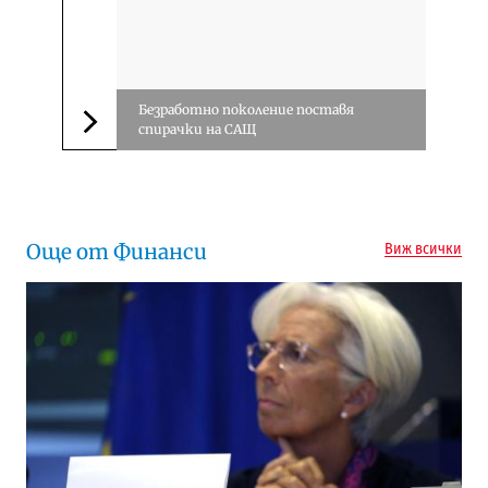
Безработно поколение поставя
спирачки на САЩ
Следваща новина
Още от Финанси
Виж всички