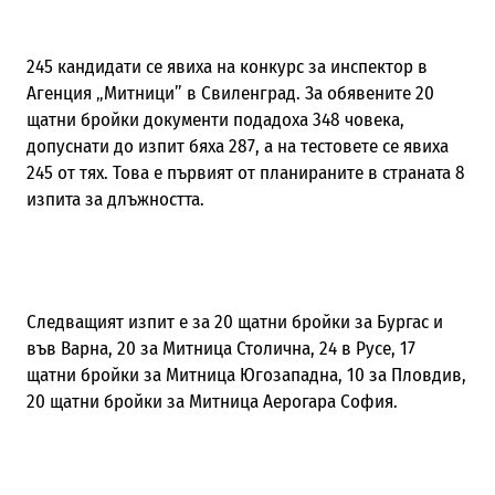
245 кандидати се явиха на конкурс за инспектор в
Агенция „Митници” в Свиленград. За обявените 20
щатни бройки документи подадоха 348 човека,
допуснати до изпит бяха 287, а на тестовете се явиха
245 от тях. Това е първият от планираните в страната 8
изпита за длъжността.
Следващият изпит е за 20 щатни бройки за Бургас и
във Варна, 20 за Митница Столична, 24 в Русе, 17
щатни бройки за Митница Югозападна, 10 за Пловдив,
20 щатни бройки за Митница Аерогара София.