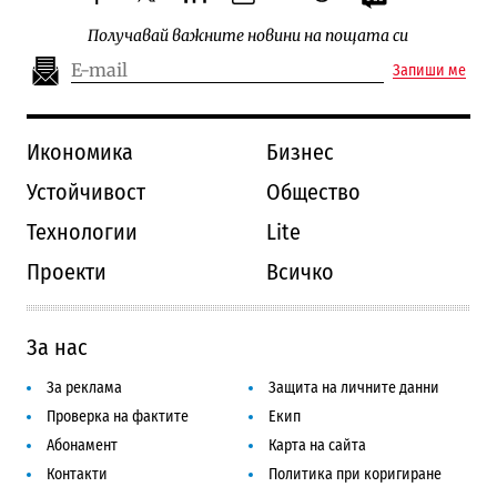
facebook
twitter
linkedin
instagram
youtube
threads
Получавай важните новини на пощата си
Запиши ме
Икономика
Бизнес
Устойчивост
Общество
Технологии
Lite
Проекти
Всичко
За нас
За реклама
Защита на личните данни
Проверка на фактите
Екип
Абонамент
Карта на сайта
Контакти
Политика при коригиране