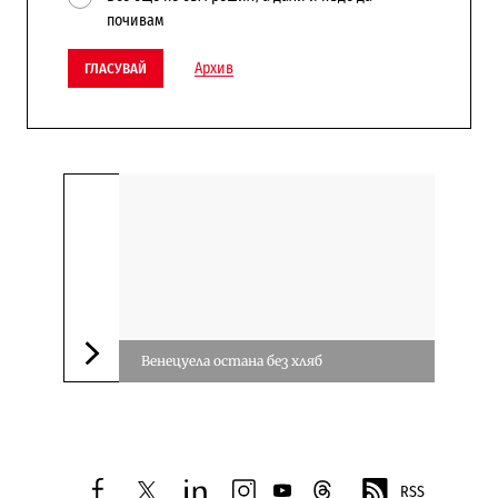
почивам
Архив
ГЛАСУВАЙ
Венецуела остана без хляб
Следваща новина
RSS