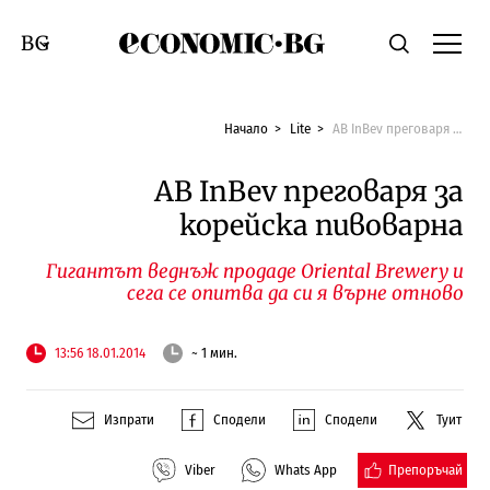
Economic.bg
Търсене
Смяна на език
Начало
Lite
AB InBev преговаря за корейска пивоварна
AB InBev преговаря за
корейска пивоварна
Гигантът веднъж продаде Oriental Brewery и
сега се опитва да си я върне отново
13:56 18.01.2014
~ 1 мин.
Изпрати
Сподели
Сподели
Туит
Препоръчай
Viber
Whats App