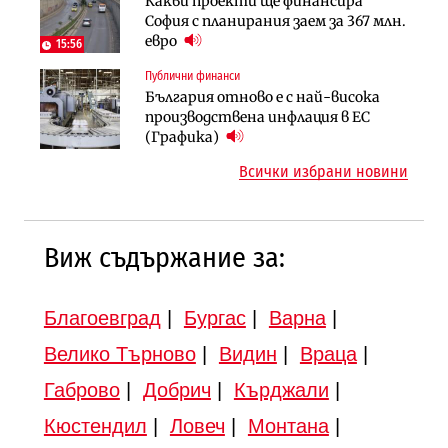
Какви проекти ще финансира
Ипотечното кредитиране в
АПИ възложи промяната на
София с планирания заем за 367 млн.
България продължава да се охлажда
парцеларния план за
евро
(Графика)
15:56
магистралата Русе – Велико
Публични финанси
Инфраструктура
Търново
България отново е с най-висока
Вторият мост над Варненското
Градоустройство
производствена инфлация в ЕС
езеро става част от бъдещата
Шест кандидата с интерес към
(Графика)
магистрала „Черно море“
надзора на двете метростанции в
Всички избрани новини
„Люлин“
Виж съдържание за:
Благоевград
|
Бургас
|
Варна
|
Велико Търново
|
Видин
|
Враца
|
Габрово
|
Добрич
|
Кърджали
|
Кюстендил
|
Ловеч
|
Монтана
|