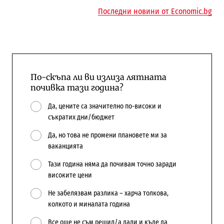
Последни новини от Economic.bg
По-скъпа ли ви излиза лятната
почивка тази година?
Да, цените са значително по-високи и
съкратих дни/бюджет
Да, но това не промени плановете ми за
ваканцията
Тази година няма да почивам точно заради
високите цени
Не забелязвам разлика – харча толкова,
колкото и миналата година
Все още не съм решил/а дали и къде да