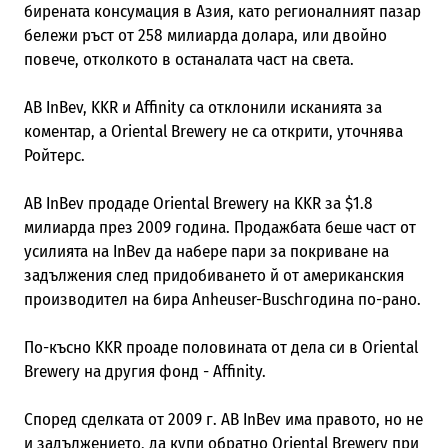
бирената консумация в Азия, като регионалният пазар
бележи ръст от 258 милиарда долара, или двойно
повече, отколкото в останалата част на света.
AB InBev, KKR и Affinity са отклонили исканията за
коментар, а Oriental Brewery не са открити, уточнява
Ройтерс.
AB InBev продаде Oriental Brewery на KKR за $1.8
милиарда през 2009 година. Продажбата беше част от
усилията на InBev да набере пари за покриване на
задължения след придобиването й от американския
производител на бира Anheuser-Buschгодина по-рано.
По-късно KKR проаде половината от дела си в Oriental
Brewery на другия фонд - Affinity.
Според сделката от 2009 г. AB InBev има правото, но не
и задължението, да купи обратно Oriental Brewery при