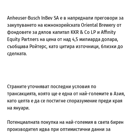
Anheuser-Busch InBev SA е в напреднали преговори за
закупуването на южнокорейската Oriental Brewery от
фондовете за дялов капитал KKR & Co LP и Affinity
Equity Partners на цена от над 4,5 милиарда долара,
съобщава Ройтерс, като цитира източници, близки до
сделката.
Страните уточняват последни условия по
трансакцията, която ще е една от най-големите в Азия,
като целта е да се постигне споразумение преди края
на януари.
Потенциалната покупка на най-големия в света бирен
производител идва при оптимистични данни за