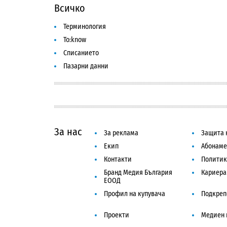
Всичко
Терминология
To:know
Списанието
Пазарни данни
За нас
За реклама
Защита 
Екип
Абонаме
Контакти
Политик
Бранд Медия България
Кариера
ЕООД
Профил на купувача
Подкреп
Проекти
Медиен 