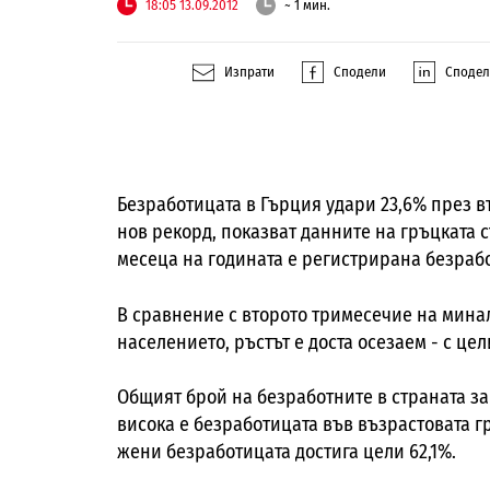
18:05 13.09.2012
~ 1 мин.
Изпрати
Сподели
Споде
Безработицата в Гърция удари 23,6% през вт
нов рекорд, показват данните на гръцката 
месеца на годината е регистрирана безработ
В сравнение с второто тримесечие на минала
населението, ръстът е доста осезаем - с цел
Общият брой на безработните в страната за в
висока е безработицата във възрастовата гр
жени безработицата достига цели 62,1%.