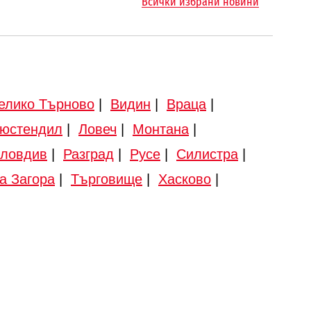
Всички избрани новини
елико Търново
|
Видин
|
Враца
|
юстендил
|
Ловеч
|
Монтана
|
ловдив
|
Разград
|
Русе
|
Силистра
|
а Загора
|
Търговище
|
Хасково
|