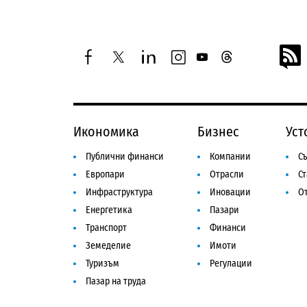
facebook
twitter
linkedin
instagram
youtube
threads
Икономика
Бизнес
Уст
Публични финанси
Компании
Съ
Европари
Отрасли
С
Инфраструктура
Иновации
От
Енергетика
Пазари
Транспорт
Финанси
Земеделие
Имоти
Туризъм
Регулации
Пазар на труда