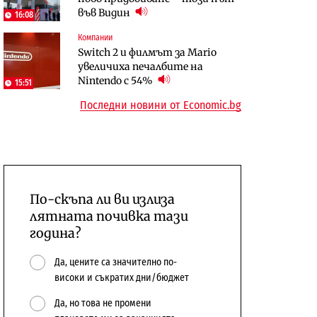
във Видин
откажат напълно от Google
16:08
Компании
Отрасли
Публични финанси
Switch 2 и филмът за Mario
Жилищата в България
Общините вече зависят от
увеличиха печалбите на
поскъпват при намаляващо
централната власт за 75% от
Nintendo с 54%
население и все повече сгради
15:51
бюджетите си
Последни новини от Economic.bg
По-скъпа ли ви излиза
лятната почивка тази
година?
Да, цените са значително по-
високи и съкратих дни/бюджет
Да, но това не промени