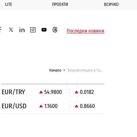
LITE
ПРОЕКТИ
ВСИЧКО
ик
Последни новини
acebook
twitter
linkedin
instagram
youtube
threads
Начало
Безработицата в Гърция удари 23,6%
EUR/TRY
54.9800
0.0182
EUR/USD
1.1600
0.8660