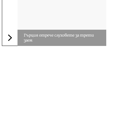
Гърция отрече слуховете за трети
заем
Следваща новина