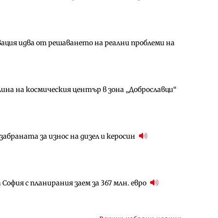
ция идва от решаването на реални проблеми на
амо още няколко седмици, ако сушата продължи
гове и същите обезщетения: НС прие социалния
ина на космическия център в зона „Доброславци“
за придобиване на Euroapi Italy
ъчните оценки на имотите може да бъдат
абраната за износ на дизел и керосин
арцеларния план за магистралата Русе – Велико
ългария продължава да се охлажда (Графика)
София с планирания заем за 367 млн. евро
ъм надзора на двете метростанции в „Люлин“
ото езеро става част от бъдещата магистрала