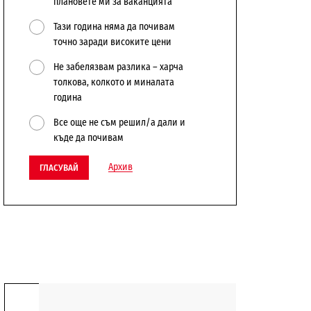
плановете ми за ваканцията
Тази година няма да почивам
точно заради високите цени
Не забелязвам разлика – харча
толкова, колкото и миналата
година
Все още не съм решил/а дали и
къде да почивам
Архив
ГЛАСУВАЙ