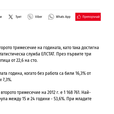
Препоръчай
ли
Туит
Viber
Whats App
орото тримесечие на годината, като така достигна
статистическа служба ЕЛСТАТ. През първите три
ица от 22,6 на сто.
та година, когато без работа са били 16,3% от
и 7,3%.
торото тримесечие на 2012 г. е 1 168 761. Най-
упа между 15 и 24 години - 53,6%. При младите