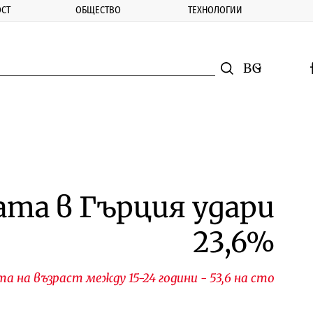
СТ
ОБЩЕСТВО
ТЕХНОЛОГИИ
nomic.bg
Търсене
Смяна на ез
f
Търси
та в Гърция удари
23,6%
а на възраст между 15-24 години - 53,6 на сто