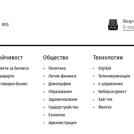
Полу
RSS
ойчивост
Общество
Технологии
вети за бизнеса
Политика
Digi&AI
тандарти
Лични финанси
Телекомуникации
говорен бизнес
Демография
е-управление
Образование
Киберсигурност
Здравеопазване
Хай-тек
Градоустройство
Финтех
Екология
Администрация