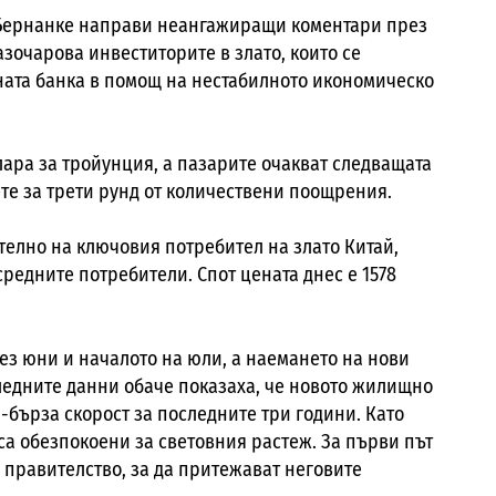
 Бернанке направи неангажиращи коментари през
азочарова инвеститорите в злато, които се
ната банка в помощ на нестабилното икономическо
олара за тройунция, а пазарите очакват следващата
ете за трети рунд от количествени поощрения.
телно на ключовия потребител на злато Китай,
средните потребители. Спот цената днес е 1578
ез юни и началото на юли, а наемането на нови
ледните данни обаче показаха, че новото жилищно
-бърза скорост за последните три години. Като
са обезпокоени за световния растеж. За първи път
о правителство, за да притежават неговите