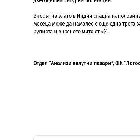
двегодишни сигурни облигации.
Вносът на злато в Индия спадна наполовина
месеца може да намалее с още една трета з
рупията и вносното мито от 4%.
Отдел “Анализи валутни пазари”, ФК “Лого