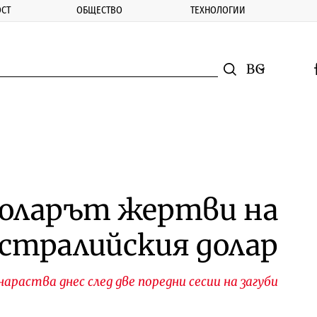
СТ
ОБЩЕСТВО
ТЕХНОЛОГИИ
nomic.bg
Търсене
Смяна на ез
f
Търси
доларът жертви на
встралийския долар
араства днес след две поредни сесии на загуби