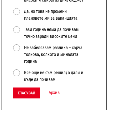
високи и съкратих дни/бюджет
Да, но това не промени
плановете ми за ваканцията
Тази година няма да почивам
точно заради високите цени
Не забелязвам разлика – харча
толкова, колкото и миналата
година
Все още не съм решил/а дали и
къде да почивам
Архив
ГЛАСУВАЙ