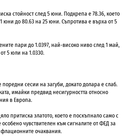
ниска стойност след 5 юни. Подкрепа е 78.36, което
 1 юни до 80.63 на 25 юни. Съпротива е върха от 5
ните пари до 1.0397, най-високо ниво след 1 май,
т 5 юли на 1.0330.
е поредни сесии на загуби, докато долара е слаб.
ката, имайки предвид несигурността относно
ния в Европа.
цяло притиска златото, което е поскъпнало само с
е особено чувствителен към сигналите от ФЕД за
нфлационните очаквания.