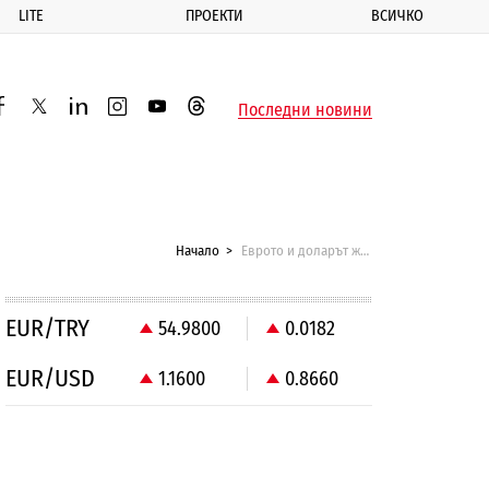
LITE
ПРОЕКТИ
ВСИЧКО
ик
Последни новини
acebook
twitter
linkedin
instagram
youtube
threads
Начало
Еврото и доларът жертви на йената и австралийския долар
EUR/TRY
54.9800
0.0182
EUR/USD
1.1600
0.8660