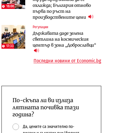
охлажда; България отново
бюджетите си
18:00
първа по ръст на
To:know
Компании
производствените цени
Последни дни с обозначаване на
А1 отново е лидер при
Регулации
цените в лева: Какво
технологичните компании и
Държавата даде зелена
предстои?
системните интегратори
светлина на космическия
център в зона „Доброславци“
17:33
Последни новини от Economic.bg
По-скъпа ли ви излиза
лятната почивка тази
година?
Да, цените са значително по-