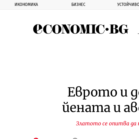
ИКОНОМИКА
БИЗНЕС
УСТОЙЧИВО
Eco
Еврото и 
йената и а
Златото се опитва да н