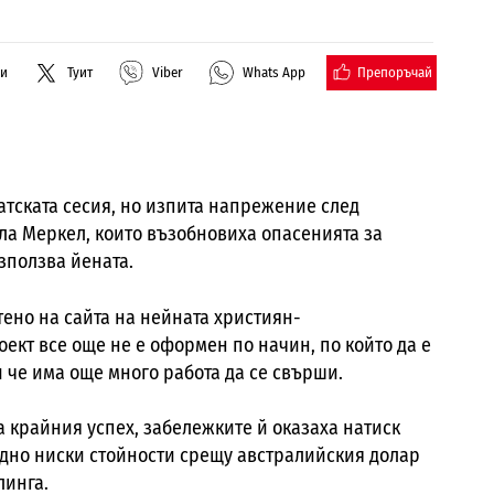
Препоръчай
ли
Туит
Viber
Whats App
атската сесия, но изпита напрежение след
ла Меркел, които възобновиха опасенията за
ъзползва йената.
ено на сайта на нейната християн-
ект все още не е оформен по начин, по който да е
и че има още много работа да се свърши.
а крайния успех, забележките й оказаха натиск
рдно ниски стойности срещу австралийския долар
линга.