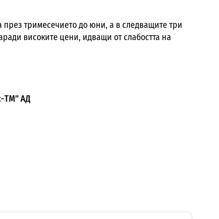
 през тримесечието до юни, а в следващите три
аради високите цени, идващи от слабостта на
с-ТМ” АД