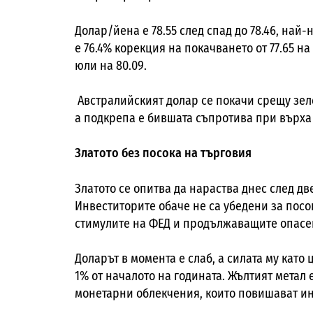
Долар/йена е 78.55 след спад до 78.46, най-
е 76.4% корекция на покачването от 77.65 на
юли на 80.09.
Австралийският долар се покачи срещу зеле
а подкрепа е бившата съпротива при върха о
Златото без посока на търговия
Златото се опитва да нараства днес след дв
Инвеститорите обаче не са убедени за посо
стимулите на ФЕД и продължаващите опасе
Доларът в момента е слаб, а силата му като 
1% от началото на годината. Жълтият метал 
монетарни облекчения, които повишават и