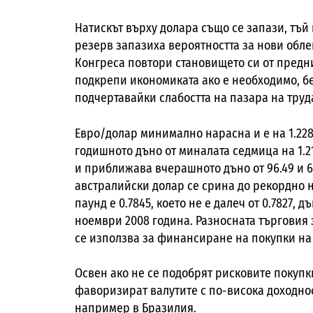
Натискът върху долара също се запази, тъ
резерв запазиха вероятността за нови обле
Конгреса повтори становището си от предни
подкрепи икономиката ако е необходимо, б
подчертавайки слабостта на пазара на труд
Евро/долар минимално нарасна и е на 1.2289 
годишното дъно от миналата седмица на 1.21
и приближава вчерашното дъно от 96.49 и 6
австралийски долар се срина до рекордно ни
паунд е 0.7845, което не е далеч от 0.7827, 
ноември 2008 година. Разносната търговия 
се използва за финансиране на покупки на 
Освен ако не се подобрят рисковите покуп
фаворизират валутите с по-висока доходнос
например в Бразилия.