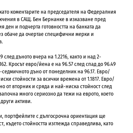
й като коментарите на председателя на Федералния
кчения в САЩ. Бен Бернанке в изказване пред
я ден и подчерта готовността на банката да
ез обаче да очертае специфични мерки и
а.
след дъното вчера на 1.2216, както и над 2-
62. Кросът евро/йена е на 96.57 след спад до 96.49
-седмичното дъно от понеделник на 96.17. Евро/
ски стойности за всички времена от 1.1817. Евро/
дъно от вторник и сряда и най-ниска стойност след
започна много сериозно да тежи на еврото, което
други активи.
ки, портфейлите с дългосрочна ориентация ще
т, където стойността изглежда справедлива, като