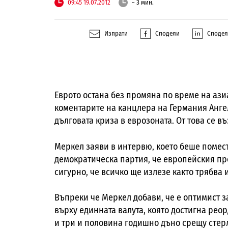
09:45 19.07.2012
~ 3 мин.
Изпрати
Сподели
Споде
Еврото остана без промяна по време на ази
коментарите на канцлера на Германия Анге
дълговата криза в еврозоната. От това се в
Меркел заяви в интервю, което беше помест
демократическа партия, че европейския про
сигурно, че всичко ще излезе както трябва 
Въпреки че Меркел добави, че е оптимист з
върху единната валута, която достигна рео
и три и половина годишно дъно срещу стер