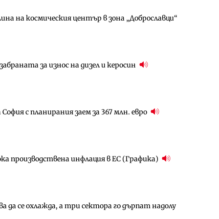
ина на космическия център в зона „Доброславци“
ълнител за преместването на трамвайното
за придобиване на Euroapi Italy
абраната за износ на дизел и керосин
ото езеро става част от бъдещата магистрала
ователен пазар има огромен потенциал за растеж
София с планирания заем за 367 млн. евро
за придобиване на Euroapi Italy
гове и същите обезщетения: НС прие социалния
ока производствена инфлация в ЕС (Графика)
амо още няколко седмици, ако сушата продължи
ъчните оценки на имотите може да бъдат
 да се охлажда, а три сектора го дърпат надолу
арцеларния план за магистралата Русе – Велико
ългария продължава да се охлажда (Графика)