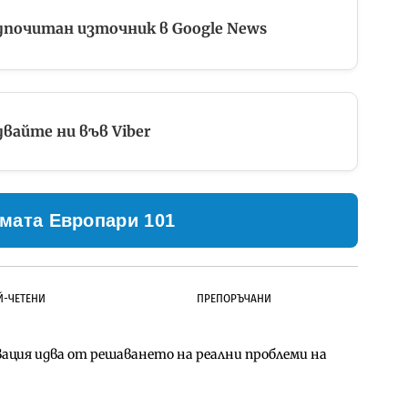
дпочитан източник в Google News
вайте ни във Viber
мата Европари 101
Й-ЧЕТЕНИ
ПРЕПОРЪЧАНИ
ция идва от решаването на реални проблеми на
д Петрохан ще върви паралелно с екологичните
д Петрохан ще върви паралелно с екологичните