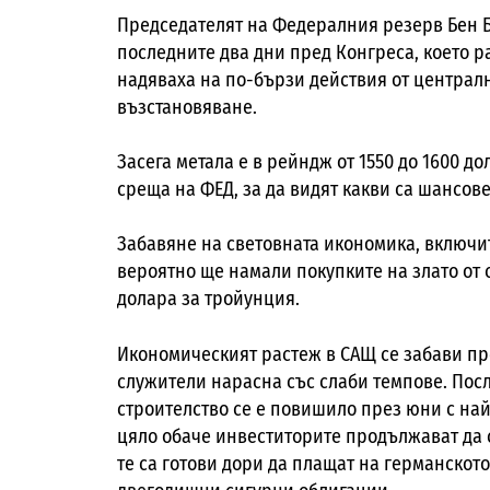
Председателят на Федералния резерв Бен
последните два дни пред Конгреса, което р
надяваха на по-бързи действия от централ
възстановяване.
Засега метала е в рейндж от 1550 до 1600 д
среща на ФЕД, за да видят какви са шансов
Забавяне на световната икономика, включи
вероятно ще намали покупките на злато от 
долара за тройунция.
Икономическият растеж в САЩ се забави пр
служители нарасна със слаби темпове. Пос
строителство се е повишило през юни с най
цяло обаче инвеститорите продължават да 
те са готови дори да плащат на германскот