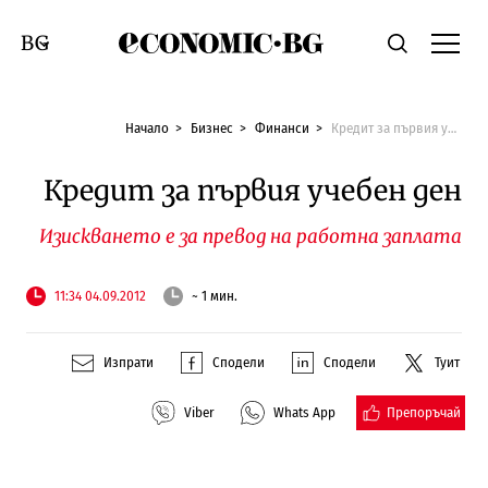
Economic.bg
Търсене
Смяна на език
Начало
Бизнес
Финанси
Кредит за първия учебен ден
Кредит за първия учебен ден
Изискването е за превод на работна заплата
11:34 04.09.2012
~ 1 мин.
Изпрати
Сподели
Сподели
Туит
Препоръчай
Viber
Whats App