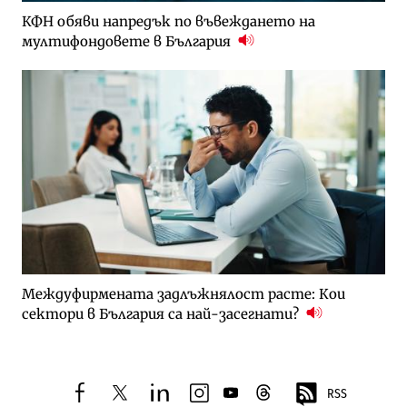
КФН обяви напредък по въвеждането на
мултифондовете в България
Междуфирмената задлъжнялост расте: Кои
сектори в България са най-засегнати?
RSS
facebook
twitter
linkedin
instagram
youtube
threads