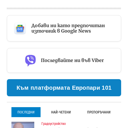
Добави ни като предпочитан
източник в Google News
Последвайте ни във Viber
Към платформата Европари 101
ПОСЛЕДНИ
НАЙ-ЧЕТЕНИ
ПРЕПОРЪЧАНИ
Градоустройство
Градоустройство
Инфраструктура