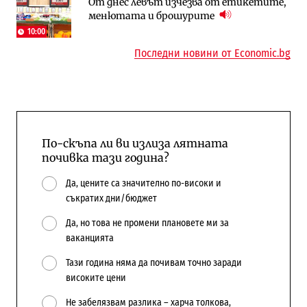
От днес левът изчезва от етикетите,
няколко седмици, ако сушата продължи
попадат в капан на обществените
менютата и брошурите
поръчки?
10:00
Последни новини от Economic.bg
По-скъпа ли ви излиза лятната
почивка тази година?
Да, цените са значително по-високи и
съкратих дни/бюджет
Да, но това не промени плановете ми за
ваканцията
Тази година няма да почивам точно заради
високите цени
Не забелязвам разлика – харча толкова,