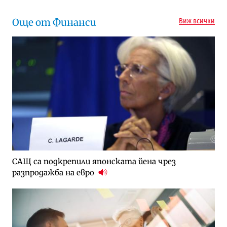
Още от Финанси
Виж всички
САЩ са подкрепили японската йена чрез
разпродажба на евро