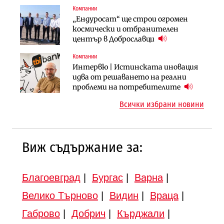
продължи
(Графика)
Компании
Компании
Публични финанси
„Ендуросат“ ще строи огромен
„Хювефарма“ подписа договор за
След 20 години застой: Данъчните
космически и отбранителен
придобиване на Euroapi Italy
оценки на имотите може да бъдат
център в Доброславци
вдигнати
Компании
Инфраструктура
Инфраструктура
Интервю | Истинската иновация
АПИ възложи промяната на
Вторият мост над Варненското
идва от решаването на реални
парцеларния план за
езеро става част от бъдещата
проблеми на потребителите
магистралата Русе – Велико
магистрала „Черно море“
Всички избрани новини
Търново
Виж съдържание за:
Благоевград
|
Бургас
|
Варна
|
Велико Търново
|
Видин
|
Враца
|
Габрово
|
Добрич
|
Кърджали
|