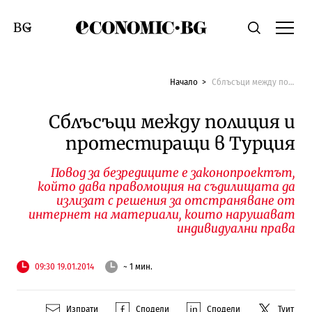
Economic.bg
Търсене
Смяна на език
Начало
Сблъсъци между полиция и протестиращи в Турция
Сблъсъци между полиция и
протестиращи в Турция
Повод за безредиците е законопроектът,
който дава правомощия на съдилищата да
излизат с решения за отстраняване от
интернет на материали, които нарушават
индивидуални права
09:30 19.01.2014
~ 1 мин.
Изпрати
Сподели
Сподели
Туит