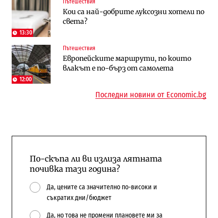
Пътешествия
Енергетика
Компании
Кои са най-добрите луксозни хотели по
Държавният ТЕЦ „Марица изток 2“
„Ендуросат“ ще строи огромен
света?
работи с 5 блока
космически и отбранителен център в
Доброславци
13:30
Пътешествия
Енергетика
Регулации
Европейските маршрути, по които
АЕЦ „Козлодуй“ ще работи само още
Лекарствата за редки болести
влакът е по-бърз от самолета
няколко седмици, ако сушата продължи
попадат в капан на обществените
поръчки?
12:00
Последни новини от Economic.bg
По-скъпа ли ви излиза лятната
почивка тази година?
Да, цените са значително по-високи и
съкратих дни/бюджет
Да, но това не промени плановете ми за