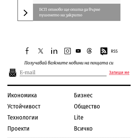
БСП отново ще опита да върне
пушенето на закрито
Следваща новина
RSS
facebook
twitter
linkedin
instagram
youtube
threads
Получавай важните новини на пощата си
Запиши ме
Икономика
Бизнес
Устойчивост
Общество
Технологии
Lite
Проекти
Всичко