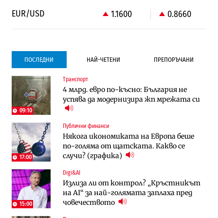
EUR/USD
1.1600
0.8660
ПОСЛЕДНИ
НАЙ-ЧЕТЕНИ
ПРЕПОРЪЧАНИ
Транспорт
Градоустройство
Компании
4 млрд. евро по-късно: България не
Столична община избра изпълнител за
Vivacom предлага над 150 устройства с
успява да модернизира жп мрежата си
преместването на трамвайното
90% отстъпка през август
трасе по бул. „Скобелев“
09:10
Публични финанси
Компании
Градоустройство
Някога икономиката на Европа беше
Vivacom предлага над 150 устройства с
Столична община избра изпълнител за
по-голяма от щатската. Какво се
90% отстъпка през август
преместването на трамвайното
случи? (графика)
трасе по бул. „Скобелев“
17:00
Digi&AI
Компании
Енергетика
Излиза ли от контрол? „Кръстникът
„Ендуросат“ ще строи огромен
Държавният ТЕЦ „Марица изток 2“
на AI“ за най-голямата заплаха пред
космически и отбранителен център в
работи с 5 блока
човечеството
Доброславци
15:00