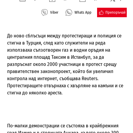
Препоръчай
Viber
Whats App
До ново сблъсъци между протестиращи и полиция се
стигна в Турция, след като служители на реда
използваха сълзотворен газ и водни оръдия на
централния площад Таксим в Истанбул, за да
разпръснат около 2000 участници в протест срещу
правителствен законопроект, който би увеличил
контрола над интернет, съобщава Reuters.
Протестиращите отвърнаха с хвърляне на камъни и се
стигна до няколко ареста.
По-малки демонстрации се състояха в крайбрежния
град Измир и в столицата Анкара, където около 300