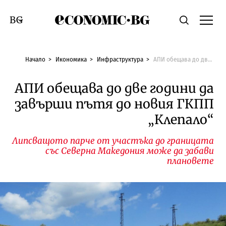
Economic.bg
Търсене
Смяна на език
Начало
Икономика
Инфраструктура
АПИ обещава до две години да завърши пътя до новия ГКПП „Клепало“
АПИ обещава до две години да
завърши пътя до новия ГКПП
„Клепало“
Липсващото парче от участъка до границата
със Северна Македония може да забави
плановете