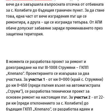
вече да е завършила въпросната отсечка от отбивката
за с. Колибите до бъдещия граничен пункт. За да стане
това, една част от вече изградения път ще се
ремонтира, а друга – ще се изгражда тепърва. От АПИ
обаче допускат забавяне заради преминаването през
защитена територия.
В момента се разработва проект за ремонт и
доизграждане на път III-1008 Струмяни – ГКПП
„Клепало". Проектирането се извършва за два
участъка. За
участък 1
- от км 0+000 (край с. Струмяни)
до км 0+650 (преди пътния възел на автомагистрала
„Струма"), се разработва технически проект за
основен ремонт на настоящия път. За
участък 2
- от 22-
ри км (преди отклонението за с. Колибите) до
бъдещия ГКПП „Клепало", се разработва идеен и