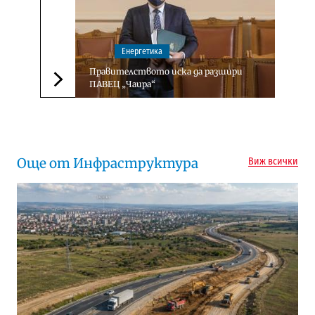
Енергетика
Правителството иска да разшири
ПАВЕЦ „Чаира“
Следваща новина
Още от Инфраструктура
Виж всички