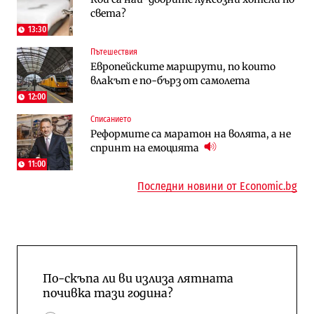
света?
космически и отбранителен център в
работи с 5 блока
Доброславци
13:30
Пътешествия
Енергетика
To:know
Европейските маршрути, по които
АЕЦ „Козлодуй“ ще работи само още
Последни дни с обозначаване на цените
влакът е по-бърз от самолета
няколко седмици, ако сушата продължи
в лева: Какво предстои?
12:00
Списанието
Енергетика
Компании
Реформите са маратон на волята, а не
Държавният ТЕЦ „Марица изток 2“
„Ендуросат“ ще строи огромен
спринт на емоцията
работи с 5 блока
космически и отбранителен център в
Доброславци
11:00
Последни новини от Economic.bg
По-скъпа ли ви излиза лятната
почивка тази година?