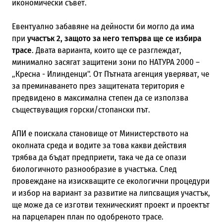
икономически съвет.
Евентуално забавяне на дейности би могло да има
при
участък 2, защото за него тепърва ще се избира
трасе
. Двата варианта, които ще се разглеждат,
минимално засягат защитени зони по НАТУРА 2000 –
„Кресна - Илинденци". От Пътната агенция уверяват, че
за преминаването през защитената територия е
предвидено в максимална степен да се използва
съществуващия горски/стопански път.
АПИ е поискала становище от Министерството на
околната среда и водите за това какви действия
трябва да бъдат предприети, така че да се опази
биологичното разнообразие в участъка. След
провеждане на изискващите се екологични процедури
и избор на вариант за развитие на липсващия участък,
ще може да се изготви техническият проект и проектът
на парцеларен план по одобреното трасе.