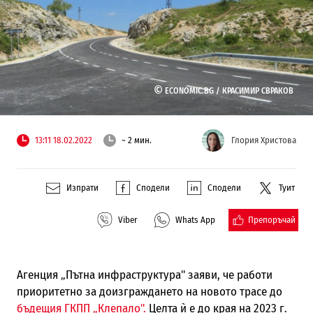
©
ECONOMIC.BG /
КРАСИМИР СВРАКОВ
13:11 18.02.2022
~ 2 мин.
Глория Христова
Изпрати
Сподели
Сподели
Туит
Препоръчай
Viber
Whats App
Агенция „Пътна инфраструктура" заяви, че работи
приоритетно за доизграждането на новото трасе до
бъдещия ГКПП „Клепало".
Целта ѝ е до края на 2023 г.