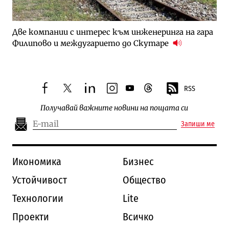
Две компании с интерес към инженеринга на гара
Филипово и междугарието до Скутаре
RSS
facebook
twitter
linkedin
instagram
youtube
threads
Получавай важните новини на пощата си
Запиши ме
Икономика
Бизнес
Устойчивост
Общество
Технологии
Lite
Проекти
Всичко