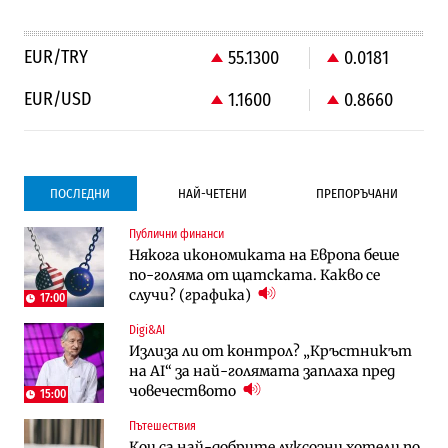
EUR/TRY
55.1300
0.0181
EUR/USD
1.1600
0.8660
ПОСЛЕДНИ
НАЙ-ЧЕТЕНИ
ПРЕПОРЪЧАНИ
Публични финанси
Градоустройство
Компании
Някога икономиката на Европа беше
Столична община избра изпълнител за
Vivacom предлага над 150 устройства с
по-голяма от щатската. Какво се
преместването на трамвайното
90% отстъпка през август
случи? (графика)
трасе по бул. „Скобелев“
17:00
Digi&AI
Компании
Градоустройство
Излиза ли от контрол? „Кръстникът
Vivacom предлага над 150 устройства с
Столична община избра изпълнител за
на AI“ за най-голямата заплаха пред
90% отстъпка през август
преместването на трамвайното
човечеството
трасе по бул. „Скобелев“
15:00
Пътешествия
Компании
Енергетика
Кои са най-добрите луксозни хотели по
„Ендуросат“ ще строи огромен
Държавният ТЕЦ „Марица изток 2“