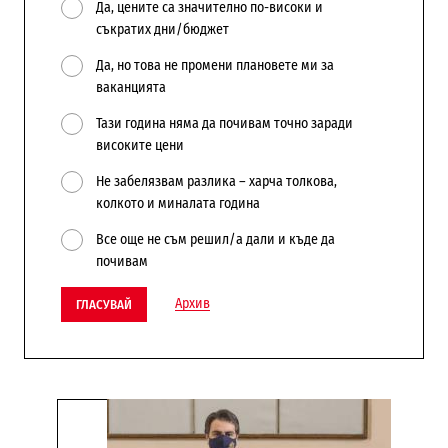
Да, цените са значително по-високи и
съкратих дни/бюджет
Да, но това не промени плановете ми за
ваканцията
Тази година няма да почивам точно заради
високите цени
Не забелязвам разлика – харча толкова,
колкото и миналата година
Все още не съм решил/а дали и къде да
почивам
Архив
ГЛАСУВАЙ