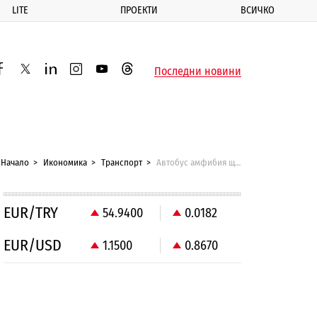
LITE
ПРОЕКТИ
ВСИЧКО
ик
Последни новини
acebook
twitter
linkedin
instagram
youtube
threads
Начало
Икономика
Транспорт
Автобус амфибия ще превозва пътници между Силистра и Кълъраш
EUR/TRY
54.9400
0.0182
EUR/USD
1.1500
0.8670