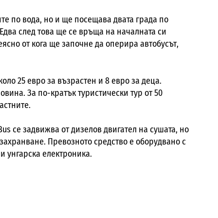
те по вода, но и ще посещава двата града по
Едва след това ще се връща на началната си
еясно от кога ще започне да оперира автобусът,
оло 25 евро за възрастен и 8 евро за деца.
овина. За по-кратък туристически тур от 50
астните.
Bus се задвижва от дизелов двигател на сушата, но
 захранване. Превозното средство е оборудвано с
 и унгарска електроника.