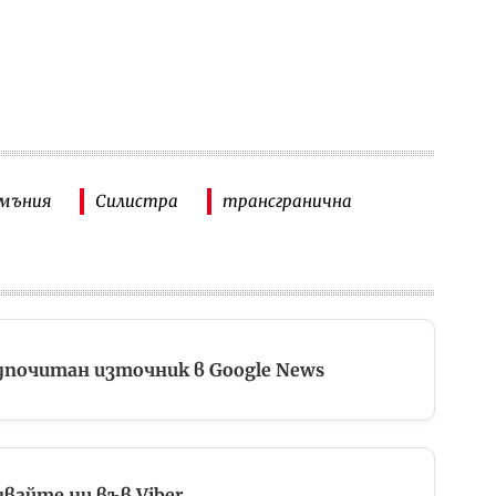
мъния
Силистра
трансгранична
дпочитан източник в Google News
вайте ни във Viber