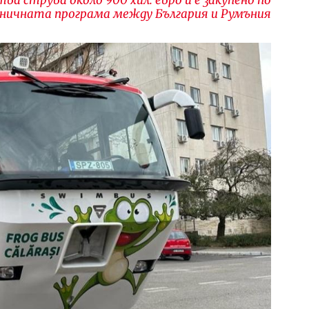
ничната програма между България и Румъния