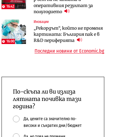
оперативния резултат за
център в Доброславци
16:42
10:12
полугодието
Digi&AI
Компании
Иновации
Трафикът толкова е намалял,
„Ендуросат“ ще строи огромен
„Рекордът“, който не променя
че големи медии обмислят да се
космически и отбранителен
картината: България пак е в
откажат напълно от Google
център в Доброславци
R&D периферията
16:00
Последни новини от Economic.bg
По-скъпа ли ви излиза
лятната почивка тази
година?
Да, цените са значително по-
високи и съкратих дни/бюджет
Да, но това не промени