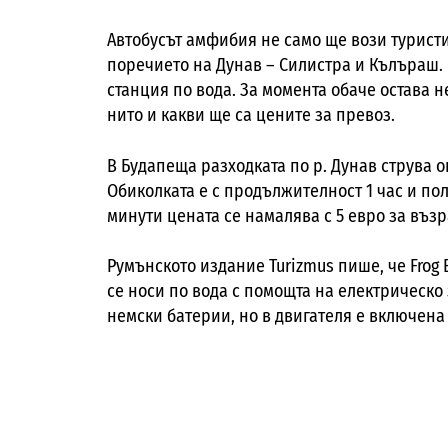
Автобусът амфибия не само ще вози туристи
поречието на Дунав – Силистра и Кълъраш. 
станция по вода. За момента обаче остава н
нито и какви ще са цените за превоз.
В Будапеща разходката по р. Дунав струва ок
Обиколката е с продължителност 1 час и пол
минути цената се намалява с 5 евро за възр
Румънското издание Turizmus пише, че Frog 
се носи по вода с помощта на електрическо
немски батерии, но в двигателя е включена