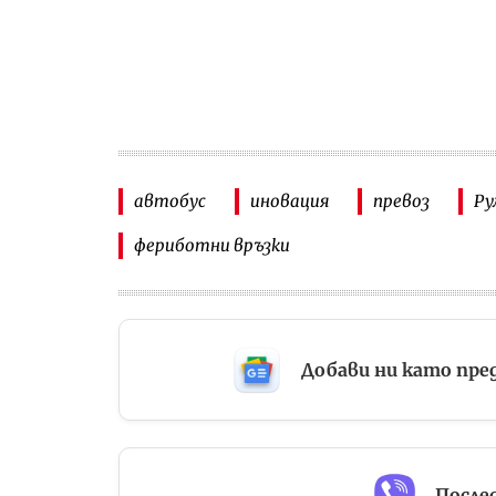
автобус
иновация
превоз
Ру
фериботни връзки
Добави ни като пре
Послед