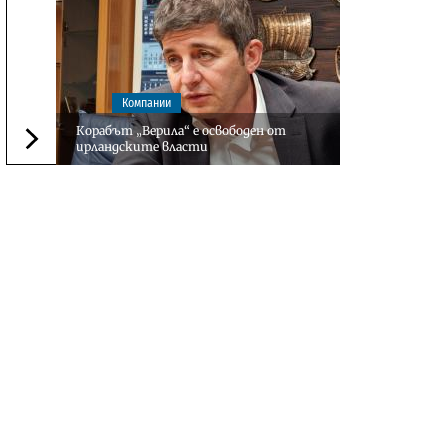
Компании
Корабът „Верила“ е освободен от
ирландските власти
Следваща новина