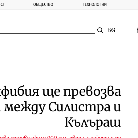
СТ
ОБЩЕСТВО
ТЕХНОЛОГИИ
nomic.bg
Търсене
Смяна на ез
f
Търси
фибия ще превозва
 между Силистра и
Кълъраш
а струва около 900 хил. евро и е закупено по