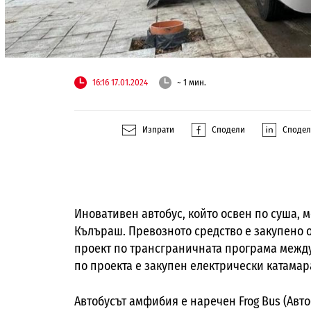
16:16 17.01.2024
~ 1 мин.
Изпрати
Сподели
Споде
Иновативен автобус, който освен по суша, 
Кълъраш. Превозното средство е закупено 
проект по трансграничната програма между 
по проекта е закупен електрически катамар
Автобусът амфибия е наречен Frog Bus (Автоб