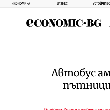
ИКОНОМИКА
БИЗНЕС
УСТОЙЧИВО
Eco
Автобус ам
пътници
Иновативното превозно средств