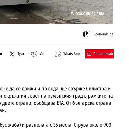
©
ECONOMIC.BG /
БТА
Economic.bg
Препоръчай
ли
Туит
Viber
Whats App
може да се движи и по вода, ще свърже Силистра и
от окръжния съвет на румънския град в рамките на
двете страни, съобщава БТА. От българска страна
ан.
ус жаба) и разполага с 35 места. Струва около 900