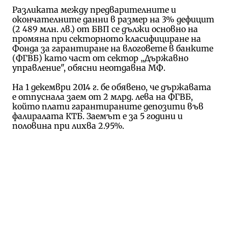
Разликата между предварителните и
окончателните данни в размер на 3% дефицит
(2 489 млн. лв.) от БВП се дължи основно на
промяна при секторното класифициране на
Фонда за гарантиране на влоговете в банките
(ФГВБ) като част от сектор „Държавно
управление", обясни неотдавна МФ.
На 1 декември 2014 г. бе обявено, че държавата
е отпуснала заем от 2 млрд. лева на ФГВБ,
който плати гарантираните депозити във
фалиралата КТБ. Заемът е за 5 години и
половина при лихва 2.95%.