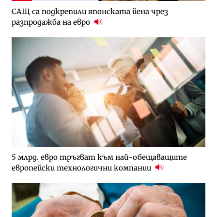
САЩ са подкрепили японската йена чрез
разпродажба на евро
5 млрд. евро тръгват към най-обещаващите
европейски технологични компании