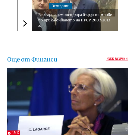
Земеделие
България демонстрира бързи темпове
по приключването на ПРСР 2007-2013
г.
Следваща новина
Още от Финанси
Виж всички
18:12