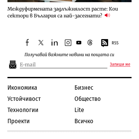
Междуфирмената задлъжнялост расте: Кои
сектори в България са най-засегнати?
RSS
facebook
twitter
linkedin
instagram
youtube
threads
Получавай важните новини на пощата си
Запиши ме
Икономика
Бизнес
Устойчивост
Общество
Технологии
Lite
Проекти
Всичко