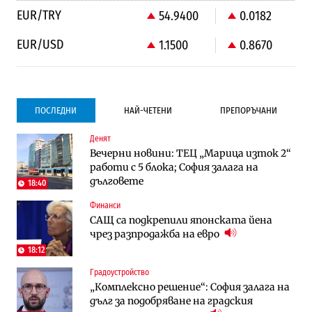
EUR/TRY
54.9400
0.0182
EUR/USD
1.1500
0.8670
ПОСЛЕДНИ
НАЙ-ЧЕТЕНИ
ПРЕПОРЪЧАНИ
Денят
Градоустройство
Компании
Вечерни новини: ТЕЦ „Марица изток 2“
Столична община избра изпълнител за
Vivacom предлага над 150 устройства с
работи с 5 блока; София залага на
преместването на трамвайното
90% отстъпка през август
дълговете
трасе по бул. „Скобелев“
18:40
Финанси
Компании
To:know
САЩ са подкрепили японската йена
Vivacom предлага над 150 устройства с
Последни дни с обозначаване на цените
чрез разпродажба на евро
90% отстъпка през август
в лева: Какво предстои?
18:12
Градоустройство
Енергетика
Градоустройство
„Комплексно решение“: София залага на
АЕЦ „Козлодуй“ ще работи само още
Столична община избра изпълнител за
дълг за подобряване на градския
няколко седмици, ако сушата продължи
преместването на трамвайното