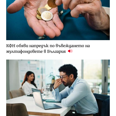
КФН обяви напредък по въвеждането на
мултифондовете в България