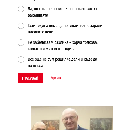
Да, но това не промени плановете ми за
ваканцията
Тази година няма да почивам точно заради
високите цени
Не забелязвам разлика – харча толкова,
колкото и миналата година
Все още не съм решил/а дали и къде да
почивам
Архив
ГЛАСУВАЙ