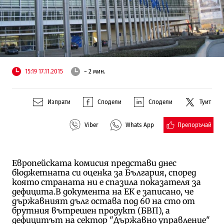
15:19 17.11.2015
~ 2 мин.
Изпрати
Сподели
Сподели
Туит
Препоръчай
Viber
Whats App
Европейската комисия представи днес
бюджетната си оценка за България, според
която страната ни е спазила показателя за
дефицита.В документа на ЕК е записано, че
държавният дълг остава под 60 на сто от
брутния вътрешен продукт (БВП), а
дефицитът на сектор "Държавно управление"