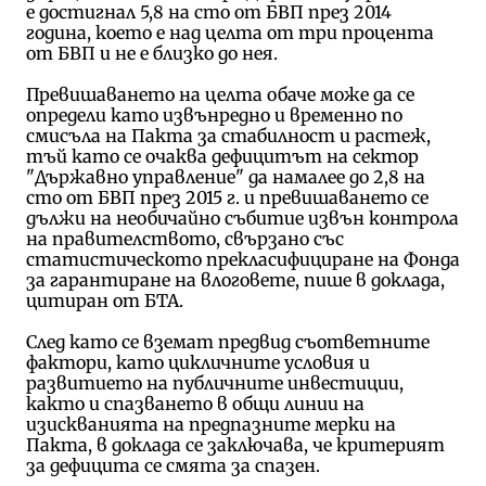
е достигнал 5,8 на сто от БВП през 2014
година, което е над целта от три процента
от БВП и не е близко до нея.
Превишаването на целта обаче може да се
определи като извънредно и временно по
смисъла на Пакта за стабилност и растеж,
тъй като се очаква дефицитът на сектор
"Държавно управление" да намалее до 2,8 на
сто от БВП през 2015 г. и превишаването се
дължи на необичайно събитие извън контрола
на правителството, свързано със
статистическото прекласифициране на Фонда
за гарантиране на влоговете, пише в доклада,
цитиран от БТА.
След като се вземат предвид съответните
фактори, като цикличните условия и
развитието на публичните инвестиции,
както и спазването в общи линии на
изискванията на предпазните мерки на
Пакта, в доклада се заключава, че критерият
за дефицита се смята за спазен.