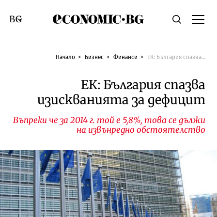
Economic.bg
Търсене
Смяна на език
Начало
Бизнес
Финанси
ЕК: България спазва изискванията за дефицит
ЕК: България спазва
изискванията за дефицит
Въпреки че за 2014 г. той е 5,8%, това се дължи
на извънредно обстоятелство