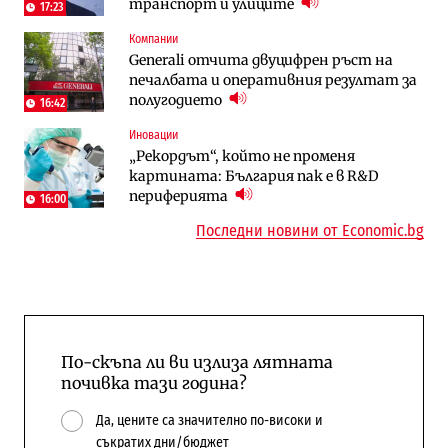
транспорт и улиците
трасе по бул. „Скобелев“
17:23
Компании
Digi&AI
Компании
Generali отчита двуцифрен ръст на
Трафикът толкова е намалял, че големи
„Ендуросат“ ще строи огромен
печалбата и оперативния резултат за
медии обмислят да се откажат
космически и отбранителен център в
полугодието
напълно от Google
Доброславци
16:42
Иновации
Компании
Енергетика
„Рекордът“, който не променя
„Ендуросат“ ще строи огромен
Държавният ТЕЦ „Марица изток 2“
картината: България пак е в R&D
космически и отбранителен център в
работи с 5 блока
периферията
Доброславци
16:00
10:12
Последни новини от Economic.bg
По-скъпа ли ви излиза лятната
почивка тази година?
Да, цените са значително по-високи и
съкратих дни/бюджет