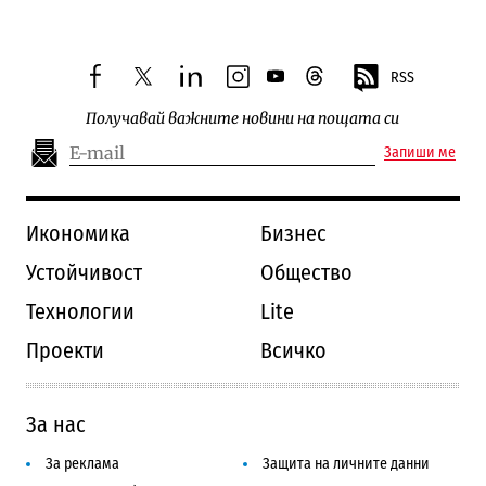
RSS
facebook
twitter
linkedin
instagram
youtube
threads
Получавай важните новини на пощата си
Запиши ме
Икономика
Бизнес
Устойчивост
Общество
Технологии
Lite
Проекти
Всичко
За нас
За реклама
Защита на личните данни