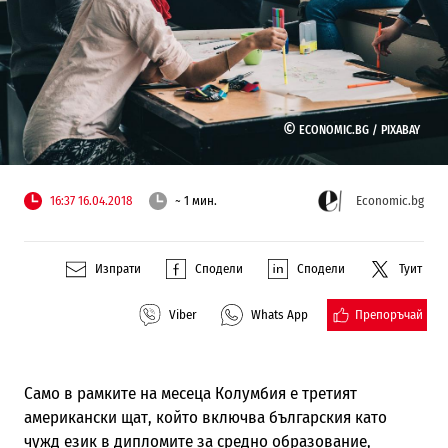
©
ECONOMIC.BG /
PIXABAY
16:37 16.04.2018
~ 1 мин.
Economic.bg
Изпрати
Сподели
Сподели
Туит
Препоръчай
Viber
Whats App
Само в рамките на месеца Колумбия е третият
американски щат, който включва българския като
чужд език в дипломите за средно образование,