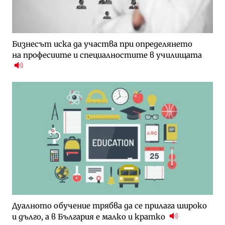
Бизнесът иска да участва при определянето
на професиите и специалностите в училищата
Дуалното обучение трябва да се прилага широко
и дълго, а в България е малко и кратко