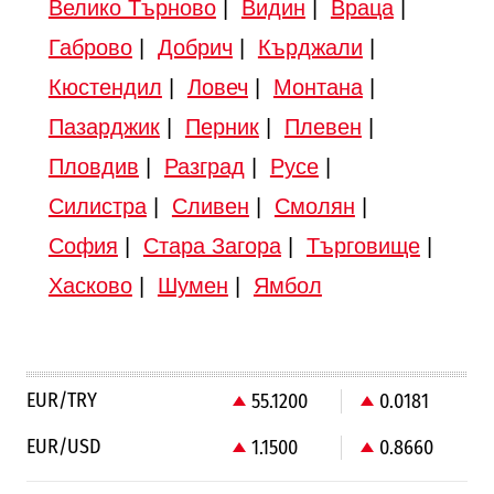
Велико Търново
|
Видин
|
Враца
|
Габрово
|
Добрич
|
Кърджали
|
Кюстендил
|
Ловеч
|
Монтана
|
Пазарджик
|
Перник
|
Плевен
|
Пловдив
|
Разград
|
Русе
|
Силистра
|
Сливен
|
Смолян
|
София
|
Стара Загора
|
Търговище
|
Хасково
|
Шумен
|
Ямбол
EUR/TRY
55.1200
0.0181
EUR/USD
1.1500
0.8660