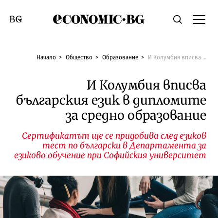
Economic.bg
Търсене
Смяна на език
Начало
Общество
Образование
И Колумбия вписва българския език в дипломите за средно образование
И Колумбия вписва
българския език в дипломите
за средно образование
Сертификатът ще се придобива след езиков
тест по български в Департамента за
езиково обучение при Софийския университет