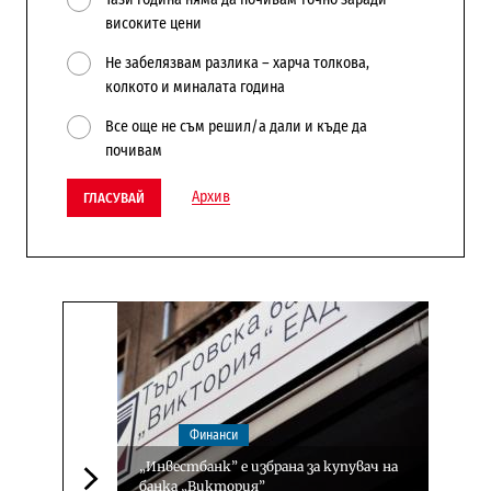
високите цени
Не забелязвам разлика – харча толкова,
колкото и миналата година
Все още не съм решил/а дали и къде да
почивам
Архив
ГЛАСУВАЙ
Финанси
„Инвестбанк” е избрана за купувач на
банка „Виктория”