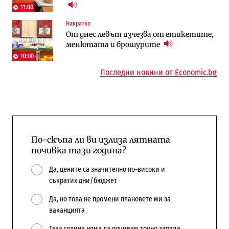
11:00
Енергетика
Регулации
Накратко
АЕЦ „Козлодуй“ ще работи само още
Лекарствата за редки болести
От днес левът изчезва от етикетите,
няколко седмици, ако сушата продължи
попадат в капан на обществените
менютата и брошурите
поръчки?
10:00
Последни новини от Economic.bg
По-скъпа ли ви излиза лятната
почивка тази година?
Да, цените са значително по-високи и
съкратих дни/бюджет
Да, но това не промени плановете ми за
ваканцията
Тази година няма да почивам точно заради