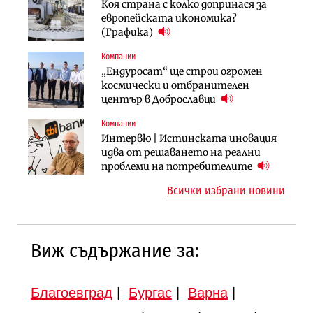
Енергетика
Финанси
Коя страна с колко допринася за
АЕЦ „Козлодуй“ ще работи само още
Ипотечното кредитиране в
европейската икономика?
няколко седмици, ако сушата
България продължава да се охлажда
(Графика)
продължи
(Графика)
Компании
Компании
Публични финанси
„Ендуросат“ ще строи огромен
„Хювефарма“ подписа договор за
След 20 години застой: Данъчните
космически и отбранителен
придобиване на Euroapi Italy
оценки на имотите може да бъдат
център в Доброславци
вдигнати
Компании
Инфраструктура
Инфраструктура
Интервю | Истинската иновация
АПИ възложи промяната на
Вторият мост над Варненското
идва от решаването на реални
парцеларния план за
езеро става част от бъдещата
проблеми на потребителите
магистралата Русе – Велико
магистрала „Черно море“
Всички избрани новини
Търново
Виж съдържание за:
Благоевград
|
Бургас
|
Варна
|