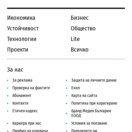
Икономика
Бизнес
Устойчивост
Общество
Технологии
Lite
Проекти
Всичко
За нас
За реклама
Защита на личните данни
Проверка на фактите
Екип
Абонамент
Карта на сайта
Контакти
Политика при коригиране
Етичен кодекс
Бранд Медия България
ЕООД
Кариера при нас
Условия за ползване
Профил на купувача
Подкрепете ни