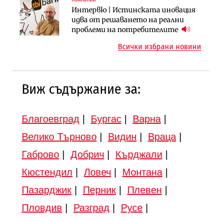
Инфраструктура
Интервю | Истинската иновация
Регионалният министър поема „на
АПИ възложи промяната на
идва от решаването на реални
ръчно управление“ общинската
парцеларния план за
проблеми на потребителите
инвестиционна програма
магистралата Русе – Велико
Всички избрани новини
Търново
Виж съдържание за:
Благоевград
|
Бургас
|
Варна
|
Велико Търново
|
Видин
|
Враца
|
Габрово
|
Добрич
|
Кърджали
|
Кюстендил
|
Ловеч
|
Монтана
|
Пазарджик
|
Перник
|
Плевен
|
Пловдив
|
Разград
|
Русе
|