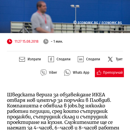
©
ECONOMIC.BG /
ECONOMIC.BG
11:27 15.08.2018
~ 1 мин.
Изпрати
Сподели
Сподели
Туит
Препоръчай
Viber
Whats App
Шведската верига за обзавеждане ИКЕА
отваря нов център за поръчки в Пловдив.
Компанията е обявила в jobs.bg няколко
работни позиции, сред които сътрудник
продажби, сътрудник склад и сътрудник
проектиране на кухня. Служителите ще се
наемат за 4-часов, 6-часов и 8-часов работен