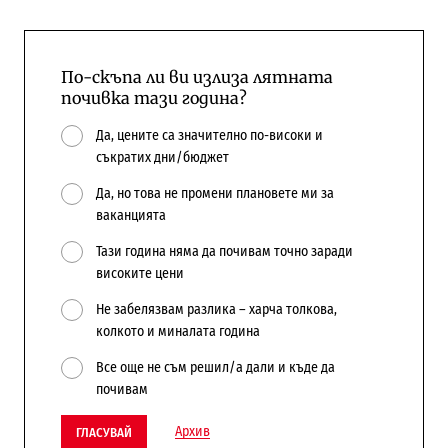
По-скъпа ли ви излиза лятната
почивка тази година?
Да, цените са значително по-високи и
съкратих дни/бюджет
Да, но това не промени плановете ми за
ваканцията
Тази година няма да почивам точно заради
високите цени
Не забелязвам разлика – харча толкова,
колкото и миналата година
Все още не съм решил/а дали и къде да
почивам
Архив
ГЛАСУВАЙ