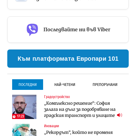
Последвайте ни във Viber
Към платформата Европари 101
ПОСЛЕДНИ
НАЙ-ЧЕТЕНИ
ПРЕПОРЪЧАНИ
Градоустройство
Градоустройство
Инфраструктура
„Комплексно решение“: София
Столична община избра
Проектирането на тунела под
залага на дълг за подобряване на
изпълнител за преместването на
Петрохан ще върви паралелно с
градския транспорт и улиците
трамвайното трасе по бул.
екологичните оценки
17:23
„Скобелев“
Иновации
Компании
Инфраструктура
„Рекордът“, който не променя
„Хювефарма“ подписа договор за