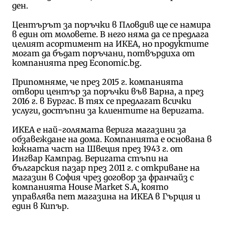
ден.
Центърът за поръчки в Пловдив ще се намира
в един от моловете. В него няма да се предлага
целият асортимент на ИКЕА, но продуктите
могат да бъдат поръчани, потвърдиха от
компанията пред Economic.bg.
Припомняме, че през 2015 г. компанията
отвори център за поръчки във Варна, а през
2016 г. в Бургас. В тях се предлагат всички
услуги, достъпни за клиентите на веригата.
ИКЕА е най-голямата верига магазини за
обзавеждане на дома. Компанията е основана в
южната част на Швеция през 1943 г. от
Ингвар Кампрад.
Веригата стъпи на
българския пазар през 2011 г. с откриване на
магазин в София чрез договор за франчайз с
компанията House Market S.A, която
управлява пет магазина на ИКЕА в Гърция и
един в Кипър.