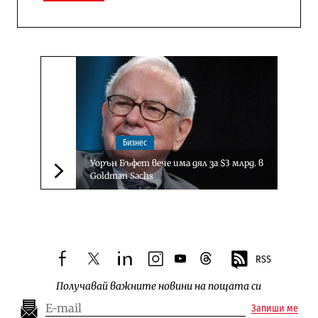
Бизнес
Уорън Бъфет вече има дял за $3 млрд. в
Goldman Sachs
Следваща новина
RSS
facebook
twitter
linkedin
instagram
youtube
threads
Получавай важните новини на пощата си
Запиши ме