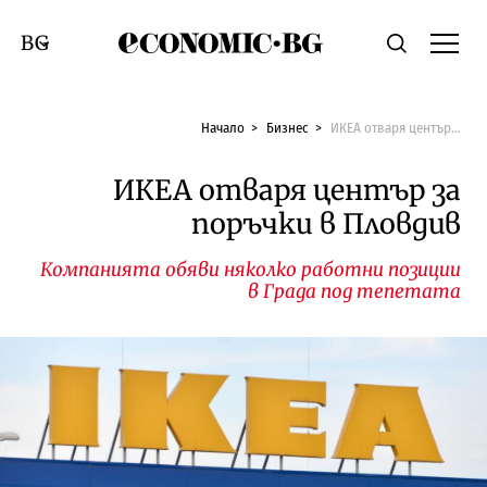
Economic.bg
Търсене
Смяна на език
Начало
Бизнес
ИКЕА отваря център за поръчки в Пловдив
ИКЕА отваря център за
поръчки в Пловдив
Компанията обяви няколко работни позиции
в Града под тепетата