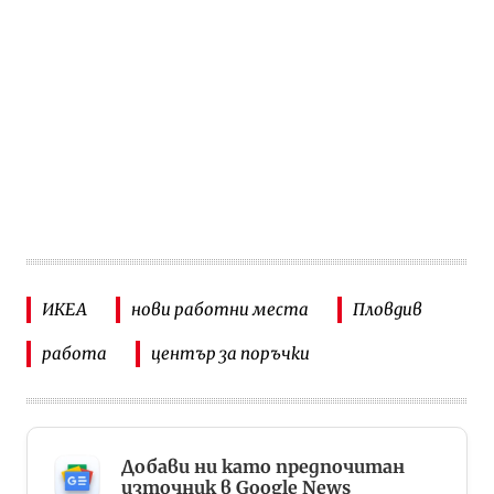
ИКЕА
нови работни места
Пловдив
работа
център за поръчки
Добави ни като предпочитан
източник в Google News