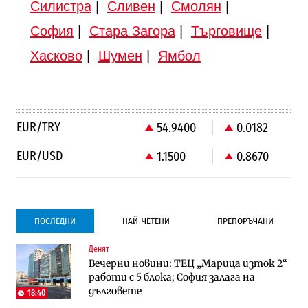
Силистра
|
Сливен
|
Смолян
|
София
|
Стара Загора
|
Търговище
|
Хасково
|
Шумен
|
Ямбол
EUR/TRY
54.9400
0.0182
EUR/USD
1.1500
0.8670
ПОСЛЕДНИ
НАЙ-ЧЕТЕНИ
ПРЕПОРЪЧАНИ
Денят
Градоустройство
Компании
Вечерни новини: ТЕЦ „Марица изток 2“
Столична община избра изпълнител за
Vivacom предлага над 150 устройства с
работи с 5 блока; София залага на
преместването на трамвайното
90% отстъпка през август
дълговете
трасе по бул. „Скобелев“
18:40