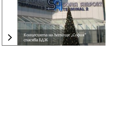
Концесията на Летище „София”
спасява БДЖ
Следваща новина