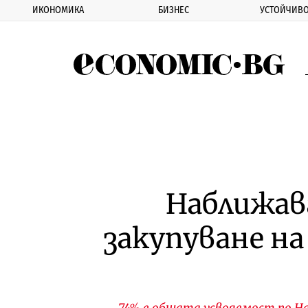
ИКОНОМИКА
БИЗНЕС
УСТОЙЧИВО
Eco
Наближав
закупуване на
74% е общата усвояемост по На