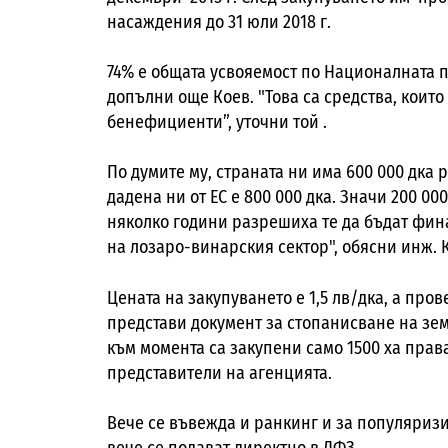
насаждения до 31 юли 2018 г.
74% е общата усвояемост по Националната 
допълни още Коев. "Това са средства, кои
бенефициенти”, уточни той .
По думите му, страната ни има 600 000 дка 
дадена ни от ЕС е 800 000 дка. Значи 200 0
няколко години разрешиха те да бъдат фи
на лозаро-винарския сектор", обясни инж. 
Цената на закупуването е 1,5 лв/дка, а прове
представи документ за стопанисване на зем
към момента са закупени само 1500 ха права,
представители на агенцията.
Вече се въвежда и
ранкинг и за популяриз