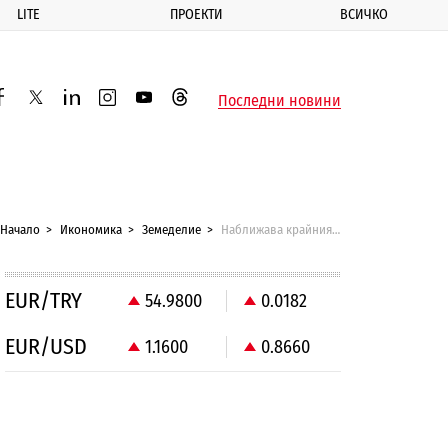
LITE
ПРОЕКТИ
ВСИЧКО
ик
Последни новини
acebook
twitter
linkedin
instagram
youtube
threads
Начало
Икономика
Земеделие
Наближава крайният срок за закупуване на права за засаждане на лозя
EUR/TRY
54.9800
0.0182
EUR/USD
1.1600
0.8660