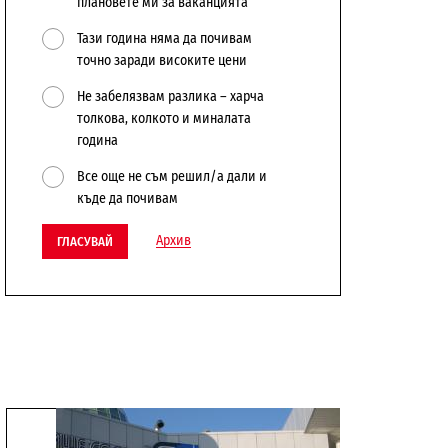
плановете ми за ваканцията
Тази година няма да почивам
точно заради високите цени
Не забелязвам разлика – харча
толкова, колкото и миналата
година
Все още не съм решил/а дали и
къде да почивам
Архив
ГЛАСУВАЙ