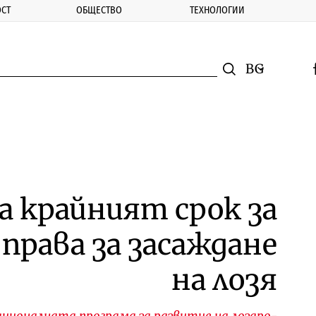
СТ
ОБЩЕСТВО
ТЕХНОЛОГИИ
nomic.bg
Търсене
Смяна на ез
f
Търси
а крайният срок за
 права за засаждане
на лозя
ционалната програма за развитие на лозаро-