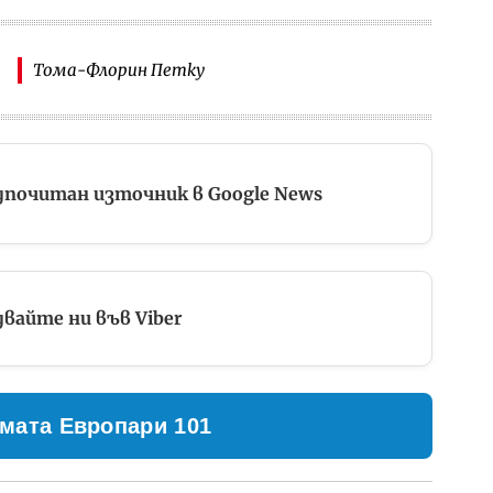
Тома-Флорин Петку
дпочитан източник в Google News
вайте ни във Viber
мата Европари 101