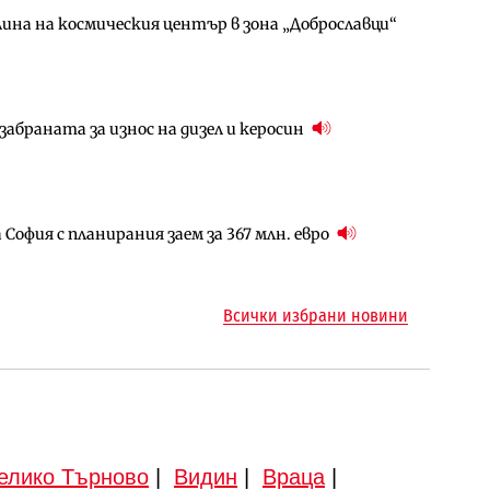
ина на космическия център в зона „Доброславци“
за придобиване на Euroapi Italy
ъчните оценки на имотите може да бъдат
абраната за износ на дизел и керосин
арцеларния план за магистралата Русе – Велико
ото езеро става част от бъдещата магистрала
София с планирания заем за 367 млн. евро
ъм надзора на двете метростанции в „Люлин“
ма „на ръчно управление“ общинската
Всички избрани новини
елико Търново
|
Видин
|
Враца
|