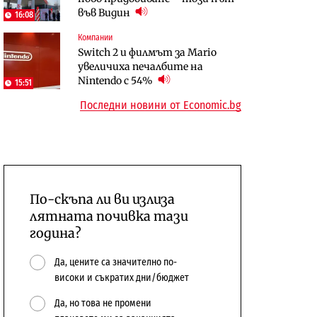
във Видин
откажат напълно от Google
население и все повече сгради
16:08
Компании
Публични финанси
Компании
Switch 2 и филмът за Mario
Общините вече зависят от
А1 отново е лидер при
увеличиха печалбите на
централната власт за 75% от
технологичните компании и
Nintendo с 54%
15:51
бюджетите си
системните интегратори
Последни новини от Economic.bg
По-скъпа ли ви излиза
лятната почивка тази
година?
Да, цените са значително по-
високи и съкратих дни/бюджет
Да, но това не промени