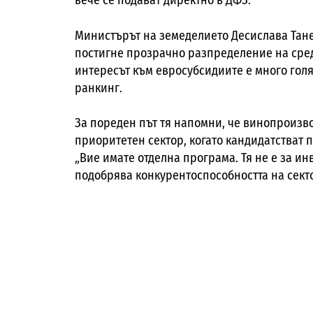
вече се подават директно
в ДФЗ.
Министърът на земеделието Десислава Тан
постигне прозрачно разпределение на сред
интересът към евросубсидиите е много голя
ранкинг.
За пореден път тя напомни, че винопроизв
приоритетен сектор, когато кандидатстват п
„Вие имате отделна програма. Тя не е за ин
подобрява конкурентоспособността на секто