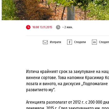
16:08 13.11.2015
~ 2 мин.
Изпрати
Сподели
Споде
Изтича крайният срок за закупуване на нац
винени сортове. Това напомни Красимир Ко
лозата и виното, на дискусия „Подпомагане
развитието му“.
Агенцията разполагат от 2012 г. с 200 000 д
декември 2015 г. След закупуването им про