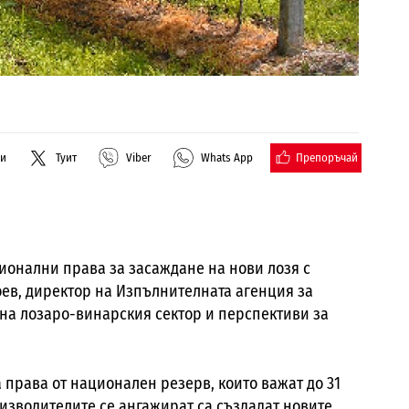
Препоръчай
ли
Туит
Viber
Whats App
ионални права за засаждане на нови лозя с
ев, директор на Изпълнителната агенция за
 на лозаро-винарския сектор и перспективи за
ка права от национален резерв, които важат до 31
изводителите се ангажират са създадат новите