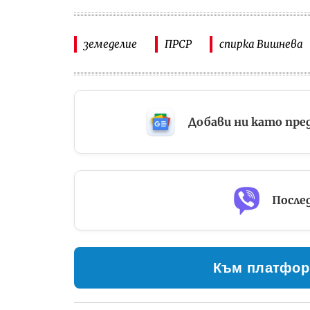
земеделие
ПРСР
спирка Вишнева
Добави ни като пре
Послед
Към платфор