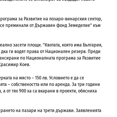
програма за Развитие на лозаро-винарския сектор,
то се преминали от Държавен фонд Земеделие" към
реално засети площи. "Квотата, която има България,
00 дка ги водят права от Национален резерв. Преди
нансирани по Националната програма за Развитие
Красимир Коев.
рката на място – 150 лв. Условието е да се
ята – собствеността или по аренда. За три години
 а от тях 900 ха са вкарани в проекти, обясниха
ирането на пазари на трети държави
. Заявленията