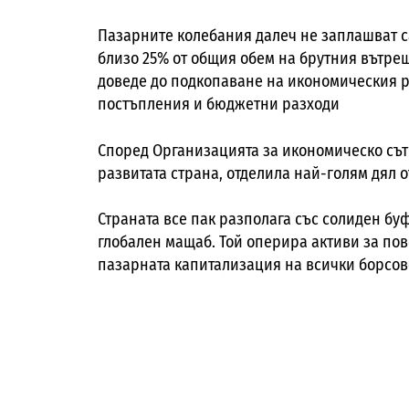
Пазарните колебания далеч не заплашват са
близо 25% от общия обем на брутния вътреш
доведе до подкопаване на икономическия 
постъпления и бюджетни разходи
Според Организацията за икономическо сът
развитата страна, отделила най-голям дял о
Страната все пак разполага със солиден б
глобален мащаб. Той оперира активи за пов
пазарната капитализация на всички борсо