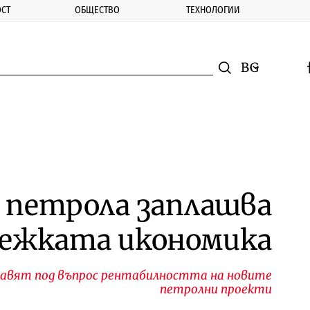
СТ
ОБЩЕСТВО
ТЕХНОЛОГИИ
nomic.bg
Търсене
Смяна на ез
f
Търси
 петрола заплашва
ежката икономика
тавят под въпрос рентабилността на новите
петролни проекти