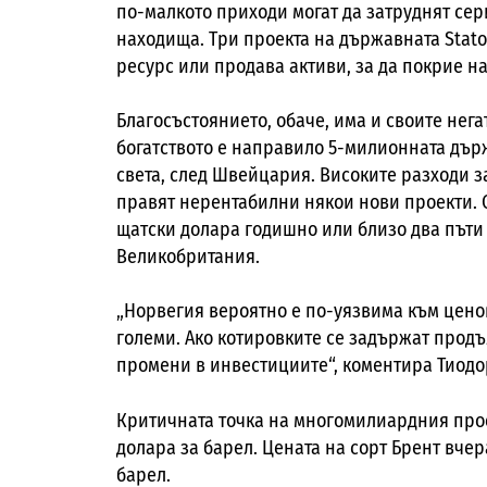
по-малкото приходи могат да затруднят се
находища. Три проекта на държавната
Stato
ресурс или продава активи, за да покрие 
Благосъстоянието, обаче, има и своите нега
богатството е направило 5-милионната държ
света, след Швейцария. Високите разходи з
правят нерентабилни някои нови проекти. С
щатски долара годишно или близо два пъти 
Великобритания.
„Норвегия вероятно е по-уязвима към ценов
големи. Ако котировките се задържат прод
промени в инвестициите“, коментира Тиодо
Критичната точка на многомилиардния прое
долара за барел. Цената на сорт Брент вчер
барел.