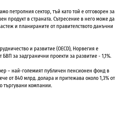
мо петролния сектор, тъй като той е отговорен за
ен продукт в страната. Сътресение в него може да
растеж и планираните от правителството данъчни
рудничество и развитие (
OECD)
, Норвегия е
т БВП за задгранични проекти за развитие - 1,1%
.
уфер – най-големият публичен пенсионен фонд в
ече от 840 млрд. долара и притежава около 1,3% от
во търгувани компании.