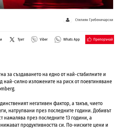
Стилиян Гребеничарски
Препоръчай
ли
Туит
Viber
Whats App
гна за създаването на едно от най-стабилните и
ед най-силно изложените на риск от поевтиняване
omberg.
динственият негативен фактор, а такъв, чието
уги, натрупвани през последните години. Добивът
т намалява през последните 13 години, а
нижават продуктивността си. По-ниските цени и