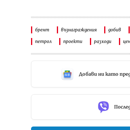
брент
възнаграждения
добив
петрол
проекти
разходи
це
Добави ни като пре
Послед