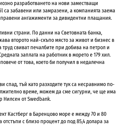
риозно разработването на нови заместващи
il
са забавени или замразени, а компанията заема
направени ангажименти за дивидентни плащания.
тивни страни. По данни на Световната банка,
ава второто най-скъпо място за живот и бизнес в
а труд свиват печалбите при добива на петрол и
редната заплата на работник в морето е 179 хил.
повече от това, което би получил в недалечна
и спад, тъй като разходите тук са несравнимо по-
ължително време, можем да сме сигурни, че ще има
р Нилсен от
Swedbank.
кт Кастберг в Баренцово море е между 70 и 80
а отстъпи с близо процент до под 85,4 долара за