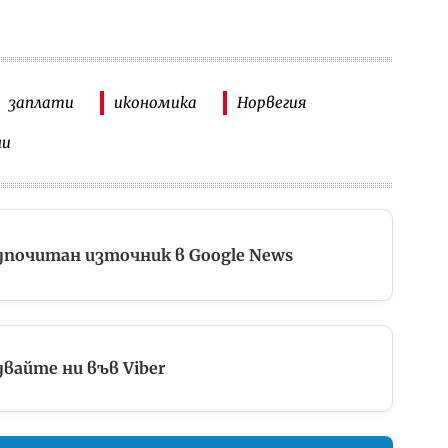
заплати
икономика
Норвегия
ни
дпочитан източник в Google News
вайте ни във Viber