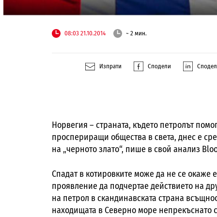
08:03 21.10.2014
~ 2 мин.
Изпрати
Сподели
Споде
Норвегия – страната, където петролът помо
проспериращи общества в света, днес е ср
на „черното злато“, пише в свой анализ
Blo
Спадат в котировките може да не се окаже е
проявление да подчертае действието на др
на петрол в скандинавската страна всъщнос
находищата в Северно море непрекъснато с