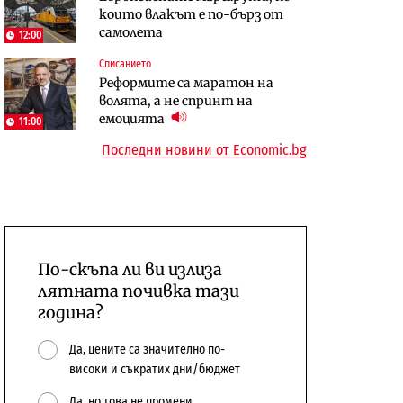
които влакът е по-бърз от
сушата продължи
предстои?
самолета
12:00
Енергетика
Компании
Списанието
Държавният ТЕЦ „Марица
„Ендуросат“ ще строи огромен
Реформите са маратон на
изток 2“ работи с 5 блока
космически и отбранителен
волята, а не спринт на
център в Доброславци
емоцията
11:00
Последни новини от Economic.bg
По-скъпа ли ви излиза
лятната почивка тази
година?
Да, цените са значително по-
високи и съкратих дни/бюджет
Да, но това не промени