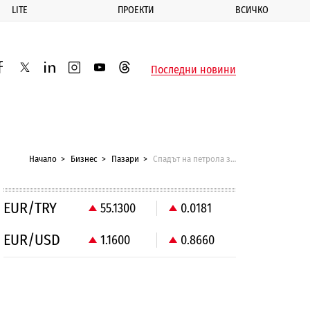
LITE
ПРОЕКТИ
ВСИЧКО
ик
Последни новини
acebook
twitter
linkedin
instagram
youtube
threads
Начало
Бизнес
Пазари
Спадът на петрола заплашва норвежката икономика
EUR/TRY
55.1300
0.0181
EUR/USD
1.1600
0.8660