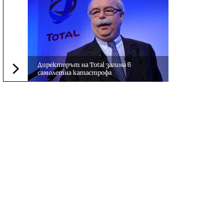
Директорът на Total загина в
самолетна катастрофа
Следваща новина