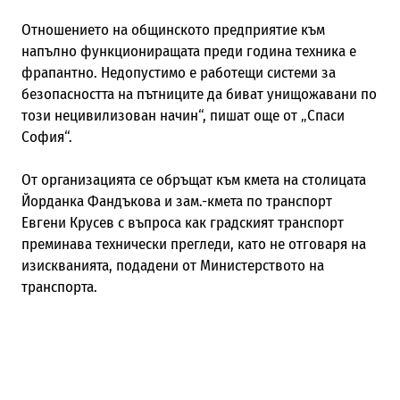
Отношението на общинското предприятие към
напълно функциониращата преди година техника е
фрапантно. Недопустимо е работещи системи за
безопасността на пътниците да биват унищожавани по
този нецивилизован начин“, пишат още от „Спаси
София“.
От организацията се обръщат към кмета на столицата
Йорданка Фандъкова и зам.-кмета по транспорт
Евгени Крусев с въпроса как градският транспорт
преминава технически прегледи, като не отговаря на
изискванията, подадени от Министерството на
транспорта.