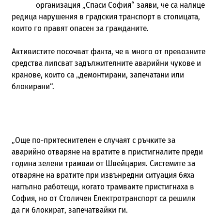
организация „Спаси София“ заяви, че са налице
редица нарушения в градския транспорт в столицата,
които го правят опасен за гражданите.
Активистите посочват факта, че в много от превозните
средства липсват задължителните аварийни чукове и
кранове, които са „демонтирани, запечатани или
блокирани“.
„Още по-притеснителен е случаят с ръчките за
аварийно отваряне на вратите в пристигналите преди
година зелени трамваи от Швейцария. Системите за
отваряне на вратите при извънредни ситуация бяха
напълно работещи, когато трамваите пристигнаха в
София, но от Столичен Електротранспорт са решили
да ги блокират, запечатвайки ги.