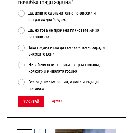
почивка тази година?
Да, цените са значително по-високи и
съкратих дни/бюджет
Да, но това не промени плановете ми за
ваканцията
Тази година няма да почивам точно заради
високите цени
Не забелязвам разлика – харча толкова,
колкото и миналата година
Все още не съм решил/а дали и къде да
почивам
Архив
ГЛАСУВАЙ