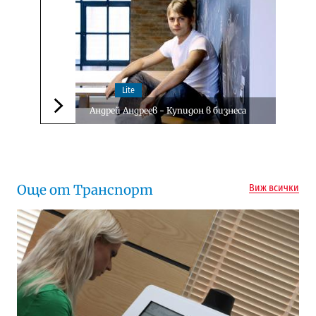
Lite
Андрей Андреев - Купидон в бизнеса
Следваща новина
Още от Транспорт
Виж всички