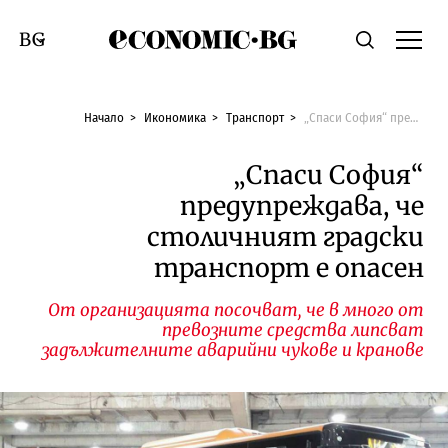
Economic.bg
Търсене
Смяна на език
Начало
Икономика
Транспорт
„Спаси София“ предупреждава, че столичният градски транспорт е опасен
„Спаси София“
предупреждава, че
столичният градски
транспорт е опасен
От организацията посочват, че в много от
превозните средства липсват
задължителните аварийни чукове и кранове