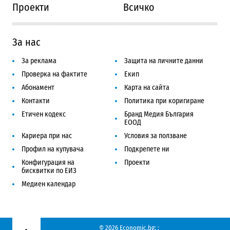
Проекти
Всичко
За нас
За реклама
Защита на личните данни
Проверка на фактите
Екип
Абонамент
Карта на сайта
Контакти
Политика при коригиране
Етичен кодекс
Бранд Медия България
ЕООД
Кариера при нас
Условия за ползване
Профил на купувача
Подкрепете ни
Конфигурация на
Проекти
бисквитки по ЕИЗ
Медиен календар
© 2026 Economic.bg;
;