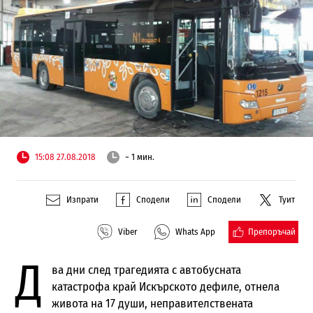
15:08 27.08.2018
~ 1 мин.
Изпрати
Сподели
Сподели
Туит
Препоръчай
Viber
Whats App
Д
ва дни след трагедията с автобусната
катастрофа край Искърското дефиле, отнела
живота на 17 души, неправителствената