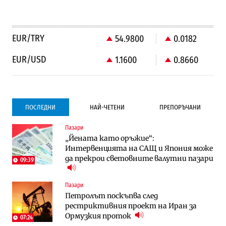
EUR/TRY
54.9800
0.0182
EUR/USD
1.1600
0.8660
ПОСЛЕДНИ
НАЙ-ЧЕТЕНИ
ПРЕПОРЪЧАНИ
Пазари
Градоустройство
Компании
„Йената като оръжие“:
Столична община избра изпълнител за
Vivacom предлага над 150 устройства с
Интервенцията на САЩ и Япония може
преместването на трамвайното
90% отстъпка през август
да прекрои световните валутни пазари
трасе по бул. „Скобелев“
09:39
Компании
To:know
Пазари
Vivacom предлага над 150 устройства с
Последни дни с обозначаване на цените
Петролът поскъпва след
90% отстъпка през август
в лева: Какво предстои?
рестриктивния проект на Иран за
Ормузкия проток
07:24
Енергетика
Градоустройство