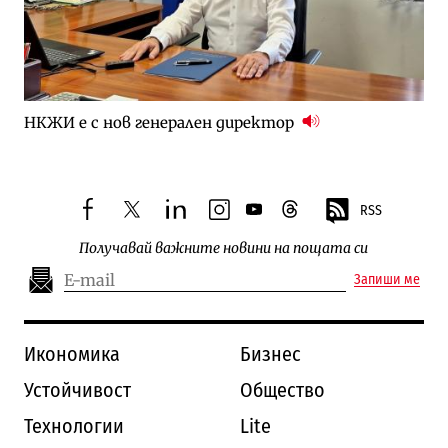
НКЖИ е с нов генерален директор
RSS
facebook
twitter
linkedin
instagram
youtube
threads
Получавай важните новини на пощата си
Запиши ме
Икономика
Бизнес
Устойчивост
Общество
Технологии
Lite