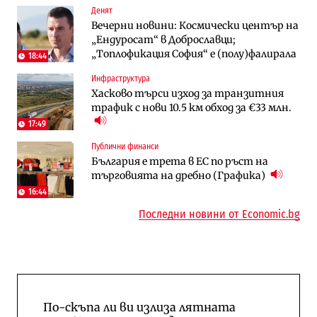
Денят
АЕЦ „Козлодуй“ ще работи само още
Столична община избра изпълнител за
Вечерни новини: Космически център на
няколко седмици, ако сушата продължи
преместването на трамвайното
„Ендуросат“ в Доброславци;
трасе по бул. „Скобелев“
„Топлофикация София“ e (полу)фалирала
18:44
Digi&AI
Отрасли
Инфраструктура
Трафикът толкова е намалял, че големи
Жилищата в България поскъпват при
Хасково търси изход за транзитния
медии обмислят да се откажат
намаляващо население и все повече
трафик с нови 10.5 км обход за €33 млн.
напълно от Google
сгради
17:49
Публични финанси
Компании
Публични финанси
Общините вече зависят от
А1 отново е лидер при технологичните
България е трета в ЕС по ръст на
централната власт за 75% от
компании и системните интегратори
търговията на дребно (Графика)
бюджетите си
16:44
Последни новини от Economic.bg
По-скъпа ли ви излиза лятната