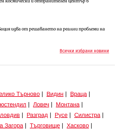
ен космически и отбранителен център в
ен космически и отбранителен център в
ото езеро става част от бъдещата магистрала
ция идва от решаването на реални проблеми на
арцеларния план за магистралата Русе – Велико
ма „на ръчно управление“ общинската
Всички избрани новини
елико Търново
|
Видин
|
Враца
|
юстендил
|
Ловеч
|
Монтана
|
ловдив
|
Разград
|
Русе
|
Силистра
|
а Загора
|
Търговище
|
Хасково
|