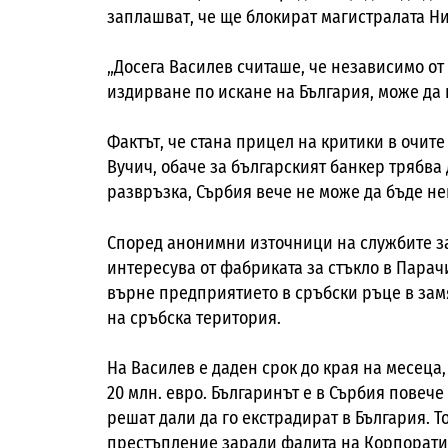
заплашват, че ще блокират магистралата Н
„Досега Василев считаше, че независимо от
издирване по искане на България, може да 
Фактът, че стана прицел на критики в очит
Вучич, обаче за българският банкер трябва
развръзка, Сърбия вече не може да бъде не
Според анонимни източници на службите за 
интересува от фабриката за стъкло в Парач
върне предприятието в сръбски ръце в зам
на сръбска територия.
На Василев е даден срок до края на месеца,
20 млн. евро. Българинът е в Сърбия повече
решат дали да го екстрадират в България. 
престъпление заради фалита на Корпорати