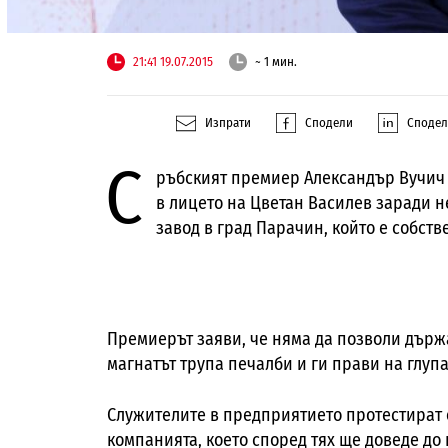
21:41 19.07.2015
~ 1 мин.
Изпрати
Сподели
Споде
С
ръбският премиер Александър Вучич 
в лицето на Цветан Василев заради н
завод в град Парачин, който е собств
Премиерът заяви, че няма да позволи държа
магнатът трупа печалби и ги прави на глуп
Служителите в предприятието протестират 
компанията, което според тях ще доведе до