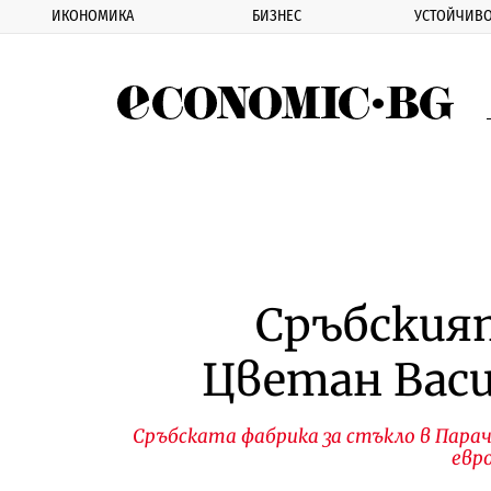
ИКОНОМИКА
БИЗНЕС
УСТОЙЧИВО
Eco
Сръбския
Цветан Васи
Сръбската фабрика за стъкло в Парач
евр