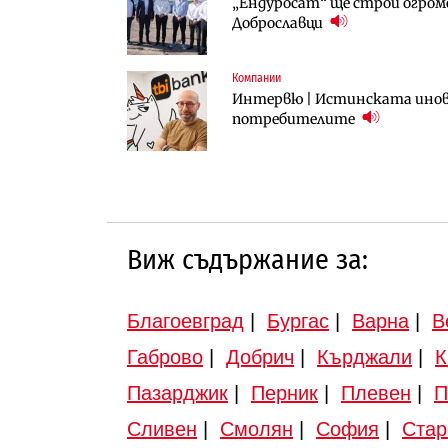
„Ендуросат“ ще строи огром
„Ендуросат“ ще строи огром
Вторият мост над Варненск
Доброславци
Доброславци
„Черно море“
Компании
Инфраструктура
Публични финанси
Интервю | Истинската инова
АПИ възложи промяната на п
Регионалният министър пое
потребителите
Търново
инвестиционна програма
Виж съдържание за:
Благоевград
|
Бургас
|
Варна
|
В
Габрово
|
Добрич
|
Кърджали
|
К
Пазарджик
|
Перник
|
Плевен
|
П
Сливен
|
Смолян
|
София
|
Стар