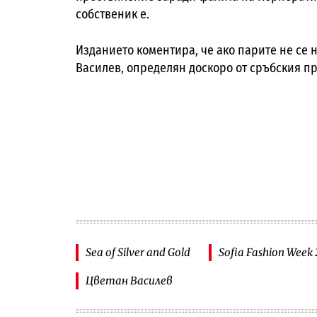
собственик е.
Изданието коментира, че ако парите не се
Василев, определян доскоро от сръбския пр
Sea of Silver and Gold
Sofia Fashion Week 
Цветан Василев