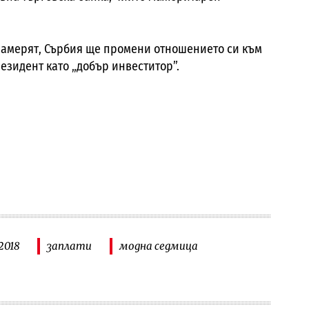
 намерят, Сърбия ще промени отношението си към
езидент като „добър инвеститор”.
2018
заплати
модна седмица