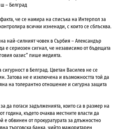
иш – Белград
 факта, че се намира на списъка на Интерпол за
контролира всички изненади, с които се сблъсква.
е на най-силният човек в Сърбия – Александър
 да е сериозен сигнал, че независимо от бъдещата
говия оазис” пише медията.
сигурност в Белград. Цветан Василев не се
ин. Затова не е изключена и възможността той да
яна на толерантно отношение и сигурна защита
 за да погаси задълженията, които са в размер на
 от година, където очаква местните власти да
Той е обвинен от прокуратурата за длъжностно
вна търговска банка, чийто мажоритарен