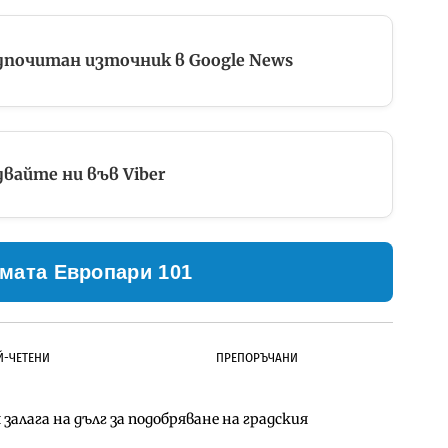
дпочитан източник в Google News
вайте ни във Viber
мата Европари 101
Й-ЧЕТЕНИ
ПРЕПОРЪЧАНИ
залага на дълг за подобряване на градския
ълнител за преместването на трамвайното
д Петрохан ще върви паралелно с екологичните