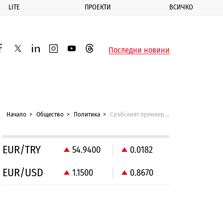
LITE
ПРОЕКТИ
ВСИЧКО
ик
Последни новини
acebook
twitter
linkedin
instagram
youtube
threads
Начало
Общество
Политика
Сръбският премиер атакува Цветан Василев заради дългове
EUR/TRY
54.9400
0.0182
EUR/USD
1.1500
0.8670