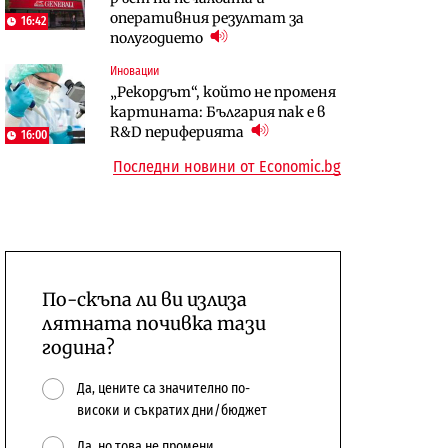
оперативния резултат за
център в Доброславци
център в Доброславци
16:42
полугодието
Digi&AI
Енергетика
Иновации
Трафикът толкова е намалял,
Държавният ТЕЦ „Марица
„Рекордът“, който не променя
че големи медии обмислят да се
изток 2“ работи с 5 блока
картината: България пак е в
откажат напълно от Google
10:12
R&D периферията
16:00
Последни новини от Economic.bg
По-скъпа ли ви излиза
лятната почивка тази
година?
Да, цените са значително по-
високи и съкратих дни/бюджет
Да, но това не промени