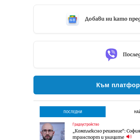
Добави ни като пре
Послед
Към платфор
ПОСЛЕДНИ
НА
Градоустройство
Градоустройство
Инфраструктура
„Комплексно решение“: София 
Столична община избра изп
Проектирането на тунела по
транспорт и улиците
трасе по бул. „Скобелев“
оценки