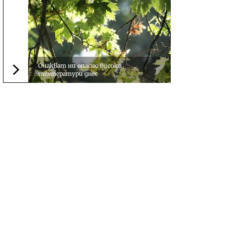
Очакват ни опасно високи
температури днес
Следваща новина