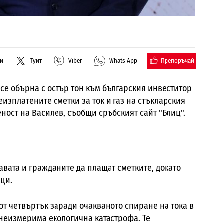
Препоръчай
ли
Туит
Viber
Whats App
се обърна с остър тон към българския инвеститор
еизплатените сметки за ток и газ на стъкларския
еност на Василев, съобщи сръбският сайт "Блиц".
вата и гражданите да плащат сметките, докато
аци.
от четвъртък заради очакваното спиране на тока в
 неизмерима екологична катастрофа. Те