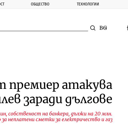
СТ
ОБЩЕСТВО
ТЕХНОЛОГИИ
nomic.bg
Търсене
Смяна на ез
f
Търси
т премиер атакува
лев заради дългове
ин, собственост на банкера, дължи на 20 млн.
о за неплатени сметки за електричество и газ