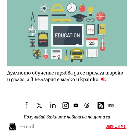
Дуалното обучение трябва да се прилага широко
и дълго, а в България е малко и кратко
RSS
facebook
twitter
linkedin
instagram
youtube
threads
Получавай важните новини на пощата си
Запиши ме