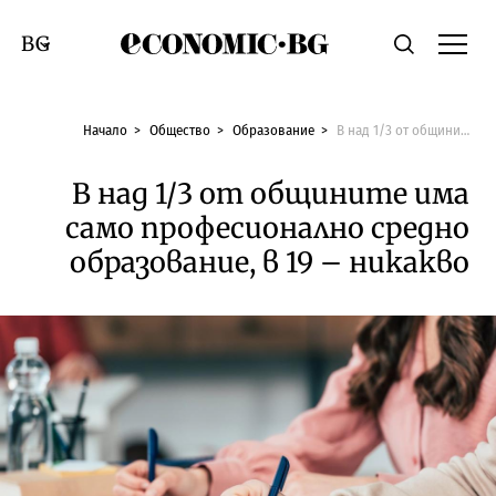
Economic.bg
Търсене
Смяна на език
Начало
Общество
Образование
В над 1/3 от общините има само професионално средно образование, в 19 – никакво
В над 1/3 от общините има
само професионално средно
образование, в 19 – никакво