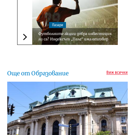
Пазари
Футболните акции добра инвестиция
ли са? Индексът „Пеле“ има отговор
Следваща новина
Още от Образование
Виж всички