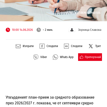
©
ECONOMIC.BG /
DEPOSITPHOTOS
10:00 14.06.2026
~ 2 мин.
Зорница Славова
Изпрати
Сподели
Сподели
Туит
Препоръчай
Viber
Whats App
Утвърденият план-прием за средното образование
през 2026/2027 г. показва, че от септември средно