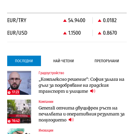
EUR/TRY
54.9400
0.0182
EUR/USD
1.1500
0.8670
ПОСЛЕДНИ
НАЙ-ЧЕТЕНИ
ПРЕПОРЪЧАНИ
Градоустройство
Градоустройство
Компании
„Комплексно решение“: София залага на
Столична община избра изпълнител за
Vivacom предлага над 150 устройства с
дълг за подобряване на градския
преместването на трамвайното
90% отстъпка през август
транспорт и улиците
трасе по бул. „Скобелев“
17:23
Компании
Компании
To:know
Generali отчита двуцифрен ръст на
Vivacom предлага над 150 устройства с
Последни дни с обозначаване на цените
печалбата и оперативния резултат за
90% отстъпка през август
в лева: Какво предстои?
полугодието
16:42
Иновации
Енергетика
Градоустройство