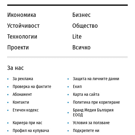
Икономика
Бизнес
Устойчивост
Общество
Технологии
Lite
Проекти
Всичко
За нас
За реклама
Защита на личните данни
Проверка на фактите
Екип
Абонамент
Карта на сайта
Контакти
Политика при коригиране
Етичен кодекс
Бранд Медия България
ЕООД
Кариера при нас
Условия за ползване
Профил на купувача
Подкрепете ни