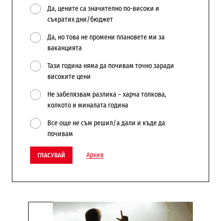
Да, цените са значително по-високи и
съкратих дни/бюджет
Да, но това не промени плановете ми за
ваканцията
Тази година няма да почивам точно заради
високите цени
Не забелязвам разлика – харча толкова,
колкото и миналата година
Все още не съм решил/а дали и къде да
почивам
Архив
ГЛАСУВАЙ