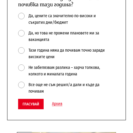
почивка тази година?
Да, цените са значително по-високи и
съкратих дни/бюджет
Да, но това не промени плановете ми за
ваканцията
Тази година няма да почивам точно заради
високите цени
Не забелязвам разлика – харча толкова,
колкото и миналата година
Все още не съм решил/а дали и къде да
почивам
Архив
ГЛАСУВАЙ