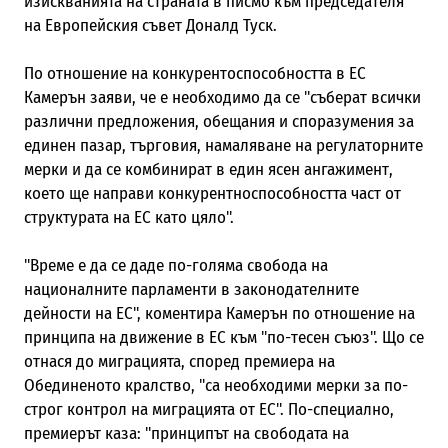
изискванията на страната в писмо към председателя
на Европейския съвет Доналд Туск.
По отношение на конкурентоспособността в ЕС
Камерън заяви, че е необходимо да се "съберат всички
различни предложения, обещания и споразумения за
единен пазар, търговия, намаляване на регулаторните
мерки и да се комбинират в един ясен ангажимент,
което ще направи конкурентноспособността част от
структурата на ЕС като цяло".
"Време е да се даде по-голяма свобода на
националните парламенти в законодателните
дейности на ЕС", коментира Камерън по отношение на
принципа на движение в ЕС към "по-тесен съюз". Що се
отнася до миграцията, според премиера на
Обединеното кралство, "са необходими мерки за по-
строг контрол на миграцията от ЕС". По-специално,
премиерът каза: "принципът на свободата на