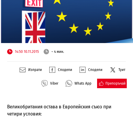
14:50 10.11.2015
~ 4 мин.
Изпрати
Сподели
Сподели
Туит
Препоръчай
Viber
Whats App
Великобритания остава в Европейския съюз при
четири условия: