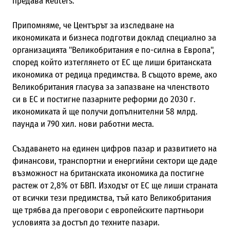
предава Reuters.
Припомняме, че Центърът за изследване на
икономиката и бизнеса подготви доклад специално за
организацията "Великобритания е по-силна в Европа",
според който изтеглянето от ЕС ще лиши британската
икономика от редица предимства. В същото време, ако
Великобритания гласува за запазване на членството
си в ЕС и постигне пазарните реформи до 2030 г.
икономиката й ще получи допълнителни 58 млрд.
паунда и 790 хил. нови работни места.
Създаването на единен цифров пазар и развитието на
финансови, транспортни и енергийни сектори ще даде
възможност на британската икономика да постигне
растеж от 2,8% от БВП. Изходът от ЕС ще лиши страната
от всички тези предимства, тъй като Великобритания
ще трябва да преговори с европейските партньори
условията за достъп до техните пазари.