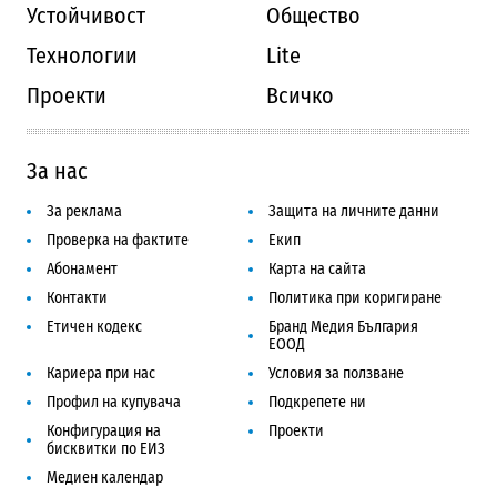
Устойчивост
Общество
Технологии
Lite
Проекти
Всичко
За нас
За реклама
Защита на личните данни
Проверка на фактите
Екип
Абонамент
Карта на сайта
Контакти
Политика при коригиране
Етичен кодекс
Бранд Медия България
ЕООД
Кариера при нас
Условия за ползване
Профил на купувача
Подкрепете ни
Конфигурация на
Проекти
бисквитки по ЕИЗ
Медиен календар