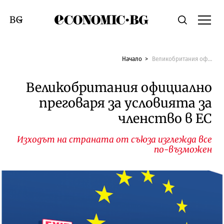
Economic.bg
Търсене
Смяна на език
Начало
Великобритания официално преговаря за условията за членство в ЕС
Великобритания официално
преговаря за условията за
членство в ЕС
Изходът на страната от съюза изглежда все
по-възможен