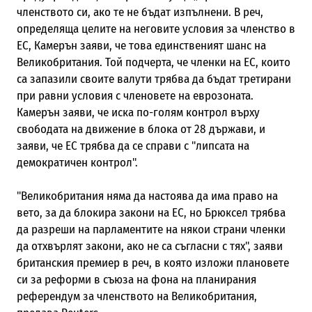
членството си, ако те не бъдат изпълнени. В реч,
определяща целите на неговите условия за членство в
ЕС, Камерън заяви, че това единственият шанс на
Великобритания. Той подчерта, че членки на ЕС, които
са запазили своите валути трябва да бъдат третирани
при равни условия с членовете на еврозоната.
Камерън заяви, че иска по-голям контрол върху
свободата на движение в блока от 28 държави, и
заяви, че ЕС трябва да се справи с "липсата на
демократичен контрол".
"Великобритания няма да настоява да има право на
вето, за да блокира закони на ЕС, но Брюксел трябва
да разреши на парламентите на някои страни членки
да отхвърлят закони, ако не са съгласни с тях", заяви
британския премиер в реч, в която изложи плановете
си за реформи в съюза на фона на планирания
референдум за членството на Великобритания,