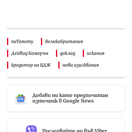
nuTonomy
Великобритания
Дейвид Камерън
доклад
искания
кредитор на БДЖ
нови изисквания
Добави ни като предпочитан
източник в Google News
Последвайте ни във Viber