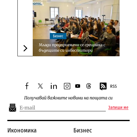
Бизнес
Млади предприемачи се срещнаха с
бъдещите си инвеститори
Следваща новина
RSS
facebook
twitter
linkedin
instagram
youtube
threads
Получавай важните новини на пощата си
Запиши ме
Икономика
Бизнес