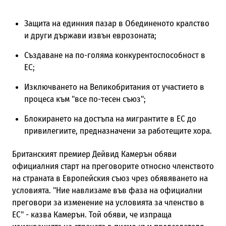
Защита на единния пазар в Обединеното кралство
и други държави извън еврозоната;
Създаване на по-голяма конкурентоспособност в
ЕС;
Изключването на Великобритания от участието в
процеса към "все по-тесен съюз";
Блокирането на достъпа на мигрантите в ЕС до
привилегиите, предназначени за работещите хора.
Британският премиер Дейвид Камерън обяви
официалния старт на преговорите относно членството
на страната в Европейския съюз чрез обявяването на
условията. "Ние навлизаме във фаза на официални
преговори за изменение на условията за членство в
ЕС" - казва Камерън. Той обяви, че изпраща