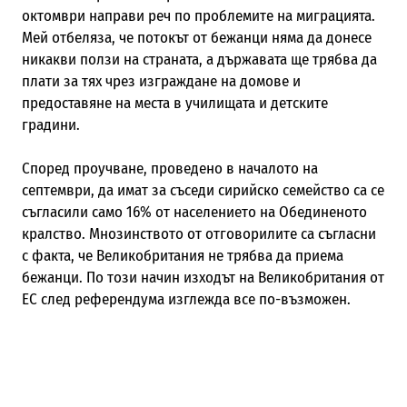
октомври направи реч по проблемите на миграцията.
Мей отбеляза, че потокът от бежанци няма да донесе
никакви ползи на страната, а държавата ще трябва да
плати за тях чрез изграждане на домове и
предоставяне на места в училищата и детските
градини.
Според проучване, проведено в началото на
септември,
да имат за съседи
сирий
ско
сем
ейство са
се
съгласи
ли
само 16% от населението на Обединеното
кралство. Мнозинството от отговорилите са съгласни
с факта, че Великобритания
не трябва да приема
бежанци. По този начин изход
ът
на Великобритания от
ЕС
след
референдума
изглежда все по-възможен
.