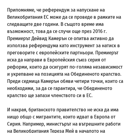
Припом
няме
, че референдум за напускане на
Великобритания ЕС може да се проведе в рамките на
следващите две години. В същото време има
възможност, това да се случи
още
през 2016
г
.
Премиерът Дейвид Камерън се опитва активно да
използва референдума като инструмент за натиск в
преговорите с европейските партньори. Премиерът
иска да направи
в
Европейския съюз серия от
реформи, които да осигурят по-голяма независимост
и укрепване на позицията на Обединеното кралство.
Преди седмица Камерън
обяви
четири точки,
които са
необходими,
за
да се гарантира, че Обединеното
кралство
ще
запаз
и
членството си в ЕС.
И накрая, британското правителство не иска да има
нищо общо с мигрантите, които идват в Европа от
Сирия. Например, министърът на вътрешните работи
на Великобритания Тереза Мей в началото на