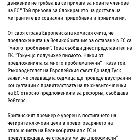
движение не трябва да се прилага за новите членове
на ЕС." Той призова за блокирането на достъпа на
мигрантите до социални придобивки и привилегии.
От своя страна Европейската комисия счита, че
предложенията на Великобритания за оставане в ЕС са
"много проблемни". Това съобщи днес представител на
ЕК. "Току-що получихме писмото. Някои от
предложенията са много проблематични" - каза той.
Ръководителят на Европейския съвет Доналд Туск
заяви, че следващата седмица ще проведе двустранни
консултации с правителствата на държавите-членки
на ЕС относно предложенията за реформа, съобщава
Ройтерс.
Британският премиер е уверен в постигането на
четирите ключови цели в предоговарянето на
отношенията на Великобритания с ЕС и
предупреждава, че страната му ще „преосмисли”