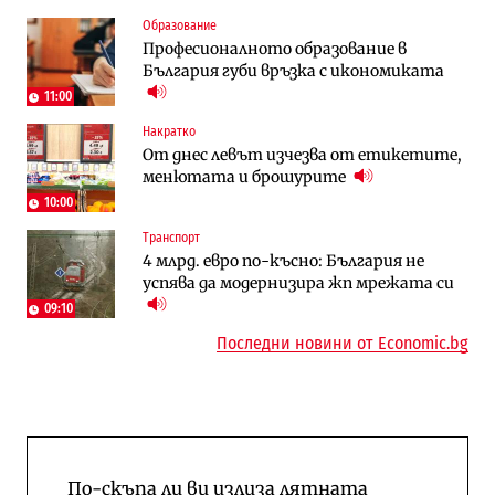
Компании
Енергетика
Образование
„Ендуросат“ ще строи огромен
Държавният ТЕЦ „Марица изток 2“
Професионалното образование в
космически и отбранителен център в
работи с 5 блока
България губи връзка с икономиката
Доброславци
11:00
Енергетика
Компании
Накратко
Държавният ТЕЦ „Марица изток 2“
„Ендуросат“ ще строи огромен
От днес левът изчезва от етикетите,
работи с 5 блока
космически и отбранителен център в
менютата и брошурите
Доброславци
10:00
Енергетика
Регулации
Транспорт
АЕЦ „Козлодуй“ ще работи само още
Лекарствата за редки болести
4 млрд. евро по-късно: България не
няколко седмици, ако сушата продължи
попадат в капан на обществените
успява да модернизира жп мрежата си
поръчки?
09:10
Последни новини от Economic.bg
По-скъпа ли ви излиза лятната