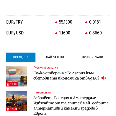
EUR/TRY
55.1300
0.0181
EUR/USD
1.1600
0.8660
ПОСЛЕДНИ
НАЙ-ЧЕТЕНИ
ПРЕПОРЪЧАНИ
Публични финанси
Градоустройство
Компании
Колко отворена е България към
Столична община избра изпълнител за
Vivacom предлага над 150 устройства с
световната икономика отвъд ЕС?
преместването на трамвайното
90% отстъпка през август
трасе по бул. „Скобелев“
13:00
Пътешествия
Компании
Градоустройство
Забравете Венеция и Амстердам:
Vivacom предлага над 150 устройства с
Столична община избра изпълнител за
Избягайте от тълпите в най-добрите
90% отстъпка през август
преместването на трамвайното
алтернативни канални градове в
трасе по бул. „Скобелев“
12:00
Европа