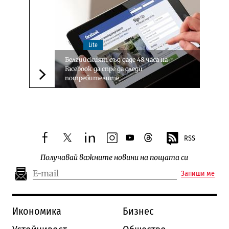
Lite
Белгийският съд даде 48 часа на
Facebook да спре да следи
потребителите
Следваща новина
RSS
facebook
twitter
linkedin
instagram
youtube
threads
Получавай важните новини на пощата си
Запиши ме
Икономика
Бизнес