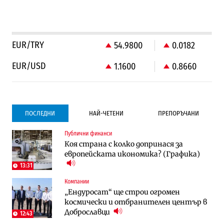
EUR/TRY
54.9800
0.0182
EUR/USD
1.1600
0.8660
ПОСЛЕДНИ
НАЙ-ЧЕТЕНИ
ПРЕПОРЪЧАНИ
Публични финанси
Градоустройство
Компании
Коя страна с колко допринася за
Столична община избра изпълнител за
Vivacom предлага над 150 устройства с
европейската икономика? (Графика)
преместването на трамвайното
90% отстъпка през август
трасе по бул. „Скобелев“
13:31
Компании
Компании
To:know
„Ендуросат“ ще строи огромен
Vivacom предлага над 150 устройства с
Последни дни с обозначаване на цените
космически и отбранителен център в
90% отстъпка през август
в лева: Какво предстои?
Доброславци
12:43