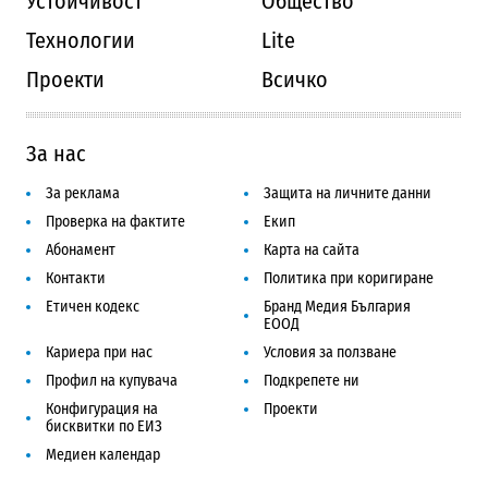
Устойчивост
Общество
Технологии
Lite
Проекти
Всичко
За нас
За реклама
Защита на личните данни
Проверка на фактите
Екип
Абонамент
Карта на сайта
Контакти
Политика при коригиране
Етичен кодекс
Бранд Медия България
ЕООД
Кариера при нас
Условия за ползване
Профил на купувача
Подкрепете ни
Конфигурация на
Проекти
бисквитки по ЕИЗ
Медиен календар