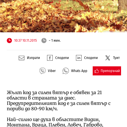
10:37 10.11.2015
~ 1 мин.
Изпрати
Сподели
Сподели
Туит
Препоръчай
Viber
Whats App
Жълт код за силен вятър е обявен за 21
области в страната за днес.
Предупредителният код е за силен вятър с
пориви до 80-90 км/ч.
Най-силно ще духа в областите Видин,
Монтана, Враца, Плевен, Ловеч, Габрово,