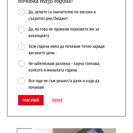
почивка тази година?
Да, цените са значително по-високи и
съкратих дни/бюджет
Да, но това не промени плановете ми за
ваканцията
Тази година няма да почивам точно заради
високите цени
Не забелязвам разлика – харча толкова,
колкото и миналата година
Все още не съм решил/а дали и къде да
почивам
Архив
ГЛАСУВАЙ