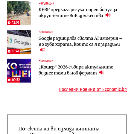
Регулации
Енергетика
To:know
КЕВР предлага регулаторен бонус за
АЕЦ „Козлодуй“ ще работи само още
Какво се променя в България от 1
окрупнените ВиК дружества
няколко седмици, ако сушата продължи
август?
12:01
Компании
Публични финанси
Отрасли
Google разширява своята AI империя –
Общините вече зависят от
Жилищата в България поскъпват при
но губи хората, които са я изградили
централната власт за 75% от
намаляващо население и все повече
бюджетите си
сгради
10:41
Компании
To:know
Компании
„Кошер“ 2026 събира актуалните
Последни дни с обозначаване на цените
А1 отново е лидер при технологичните
бизнес теми в нов формат
в лева: Какво предстои?
компании и системните интегратори
09:52
Последни новини от Economic.bg
По-скъпа ли ви излиза лятната