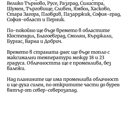
Велико Търново, Русе, Разград, Силистра,
Шумен, Търговище, Сливен, Ямбол, Хасково,
Стара Загора, Пловдив, Пазарджик, София-град,
София-област и Перник.
По-покойно ще бъде времето в областите
Кюстендил, Благоевград, Смолян, Кърджали,
Бургас, Варна и Добрич.
Времето в страната днес ще бъде топло с
максимални температури между 18 и 23
градуса. Облачността ще е променлива, без
валежи.
Над планините ще има променлива облачност
и ще духа силен, по откритите части до бурен
вятър от север-северозапад.