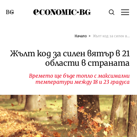
Economic.bg
Търсене
Смяна на език
Начало
Жълт код за силен вятър в 21 области в страната
Жълт код за силен вятър в 21
области в страната
Времето ще бъде топло с максимални
температури между 18 и 23 градуса