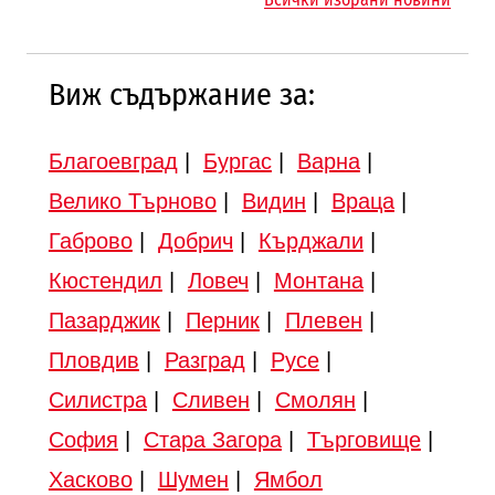
„Люлин“
Виж съдържание за:
Благоевград
|
Бургас
|
Варна
|
Велико Търново
|
Видин
|
Враца
|
Габрово
|
Добрич
|
Кърджали
|
Кюстендил
|
Ловеч
|
Монтана
|
Пазарджик
|
Перник
|
Плевен
|
Пловдив
|
Разград
|
Русе
|
Силистра
|
Сливен
|
Смолян
|
София
|
Стара Загора
|
Търговище
|
Хасково
|
Шумен
|
Ямбол