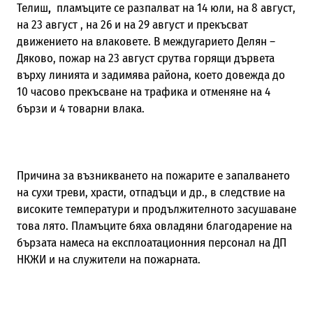
Телиш
,
пламъците се разпалват на 14 юли, на 8 август,
на 23 август , на 26 и на 29 август и прекъсват
движението на влаковете. В междугарието Делян –
Дяково, пожар на 23 август срутва горящи дървета
върху линията и задимява района, което довежда до
10 часово прекъсване на трафика и отменяне на 4
бързи и 4 товарни влака.
Причина за възникването на пожарите е запалването
на сухи треви, храсти, отпадъци и др., в следствие на
високите температури и продължителното засушаване
това лято. Пламъците бяха овладяни благодарение на
бързата намеса на експлоатационния персонал на ДП
НКЖИ и на служители на пожарната.