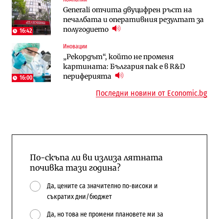
Generali отчита двуцифрен ръст на
„Ендуросат“ ще строи огромен
„Ендуросат“ ще строи огромен
печалбата и оперативния резултат за
космически и отбранителен център в
космически и отбранителен център в
полугодието
Доброславци
Доброславци
16:42
Иновации
Digi&AI
Енергетика
„Рекордът“, който не променя
Трафикът толкова е намалял, че големи
Държавният ТЕЦ „Марица изток 2“
картината: България пак е в R&D
медии обмислят да се откажат
работи с 5 блока
периферията
напълно от Google
16:00
10:12
Последни новини от Economic.bg
По-скъпа ли ви излиза лятната
почивка тази година?
Да, цените са значително по-високи и
съкратих дни/бюджет
Да, но това не промени плановете ми за