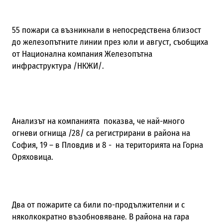
55 пожари са възникнали в непосредствена близост
до железопътните линии през юли и август, съобщиха
от Национална компания Железопътна
инфраструктура /НКЖИ/.
Анализът на компанията показва, че най-много
огневи огнища /28/ са регистрирани в района на
София, 19 – в Пловдив и 8 - на територията на Горна
Оряховица.
Два от пожарите са били по-продължителни и с
няколкократно възобновяване. В района на гара