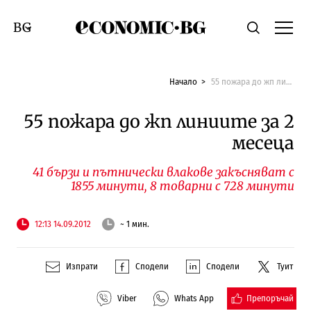
Economic.bg
Търсене
Смяна на език
Начало
55 пожара до жп линиите за 2 месеца
55 пожара до жп линиите за 2
месеца
41 бързи и пътнически влакове закъсняват с
1855 минути, 8 товарни с 728 минути
12:13 14.09.2012
~ 1 мин.
Изпрати
Сподели
Сподели
Туит
Препоръчай
Viber
Whats App