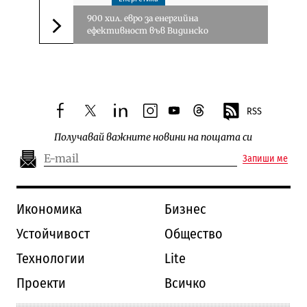
900 хил. евро за енергийна
ефективност във Видинско
Следваща новина
RSS
facebook
twitter
linkedin
instagram
youtube
threads
Получавай важните новини на пощата си
Запиши ме
Икономика
Бизнес
Устойчивост
Общество
Технологии
Lite
Проекти
Всичко