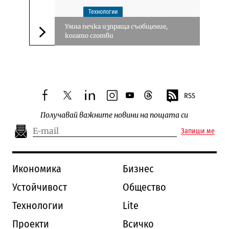
Технологии
Умна печка изпраща съобщение,
когато сготви
Следваща новина
RSS
facebook
twitter
linkedin
instagram
youtube
threads
Получавай важните новини на пощата си
Запиши ме
Икономика
Бизнес
Устойчивост
Общество
Технологии
Lite
Проекти
Всичко