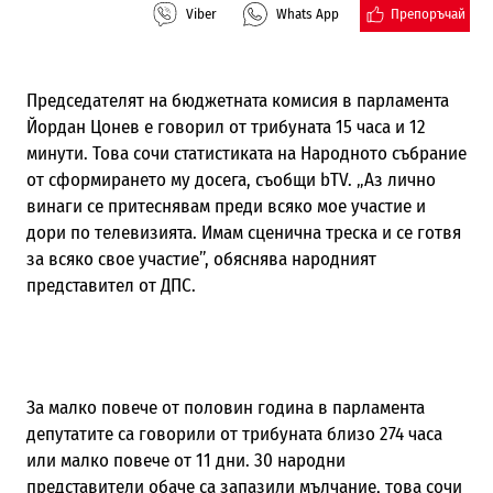
Препоръчай
Viber
Whats App
Председателят на бюджетната комисия в парламента
Йордан Цонев е говорил от трибуната 15 часа и 12
минути. Това сочи статистиката на Народното събрание
от сформирането му досега, съобщи bTV. „Аз лично
винаги се притеснявам преди всяко мое участие и
дори по телевизията. Имам сценична треска и се готвя
за всяко свое участие”, обяснява народният
представител от ДПС.
За малко повече от половин година в парламента
депутатите са говорили от трибуната близо 274 часа
или малко повече от 11 дни. 30 народни
представители обаче са запазили мълчание, това сочи