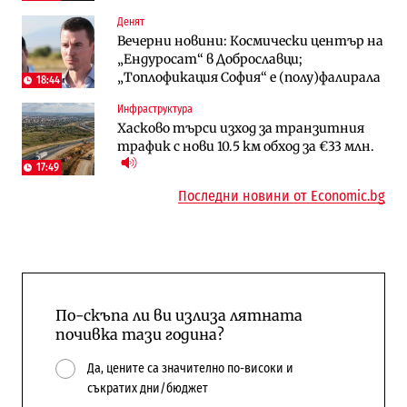
Digi&AI
Отрасли
Денят
Трафикът толкова е намалял, че големи
Жилищата в България поскъпват при
Вечерни новини: Космически център на
медии обмислят да се откажат
намаляващо население и все повече
„Ендуросат“ в Доброславци;
напълно от Google
сгради
„Топлофикация София“ e (полу)фалирала
18:44
Публични финанси
Компании
Инфраструктура
Общините вече зависят от
А1 отново е лидер при технологичните
Хасково търси изход за транзитния
централната власт за 75% от
компании и системните интегратори
трафик с нови 10.5 км обход за €33 млн.
бюджетите си
17:49
Последни новини от Economic.bg
По-скъпа ли ви излиза лятната
почивка тази година?
Да, цените са значително по-високи и
съкратих дни/бюджет