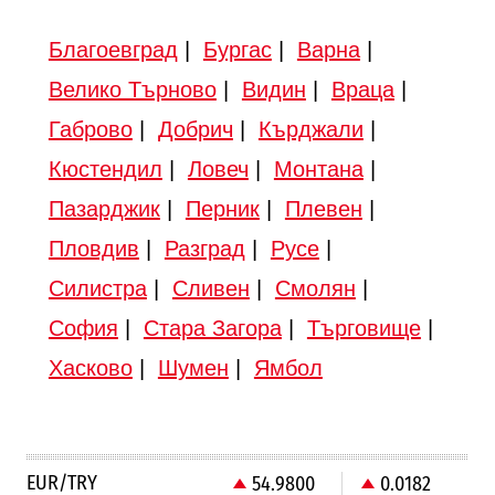
Благоевград
|
Бургас
|
Варна
|
Велико Търново
|
Видин
|
Враца
|
Габрово
|
Добрич
|
Кърджали
|
Кюстендил
|
Ловеч
|
Монтана
|
Пазарджик
|
Перник
|
Плевен
|
Пловдив
|
Разград
|
Русе
|
Силистра
|
Сливен
|
Смолян
|
София
|
Стара Загора
|
Търговище
|
Хасково
|
Шумен
|
Ямбол
EUR/TRY
54.9800
0.0182