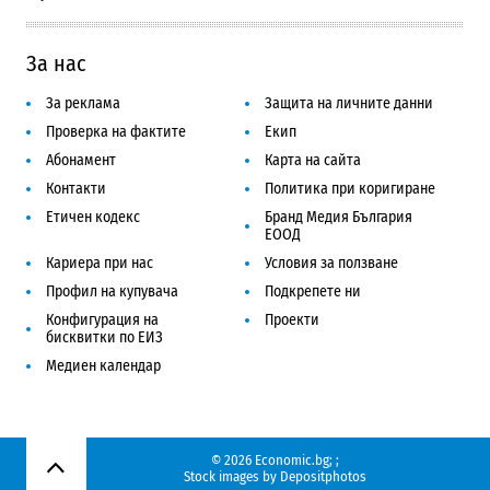
За нас
За реклама
Защита на личните данни
Проверка на фактите
Екип
Абонамент
Карта на сайта
Контакти
Политика при коригиране
Етичен кодекс
Бранд Медия България
ЕООД
Кариера при нас
Условия за ползване
Профил на купувача
Подкрепете ни
Конфигурация на
Проекти
бисквитки по ЕИЗ
Медиен календар
© 2026 Economic.bg;
;
Нагоре
Stock images by
Depositphotos