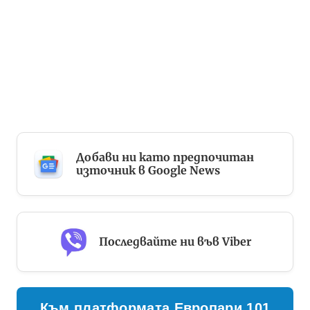
Добави ни като предпочитан
източник в Google News
Последвайте ни във Viber
Към платформата Европари 101