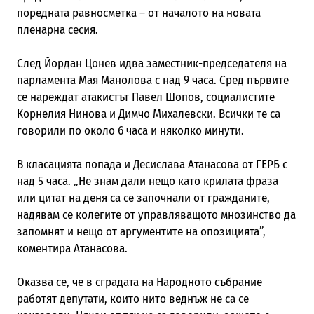
поредната равносметка – от началото на новата
пленарна сесия.
След Йордан Цонев идва заместник-председателя на
парламента Мая Манолова с над 9 часа. Сред първите
се нареждат атакистът Павел Шопов, социалистите
Корнелия Нинова и Димчо Михалевски. Всички те са
говорили по около 6 часа и няколко минути.
В класацията попада и Десислава Атанасова от ГЕРБ с
над 5 часа. „Не знам дали нещо като крилата фраза
или цитат на деня са се започнали от гражданите,
надявам се колегите от управляващото мнозинство да
запомнят и нещо от аргументите на опозицията”,
коментира Атанасова.
Оказва се, че в сградата на Народното събрание
работят депутати, които нито веднъж не са се