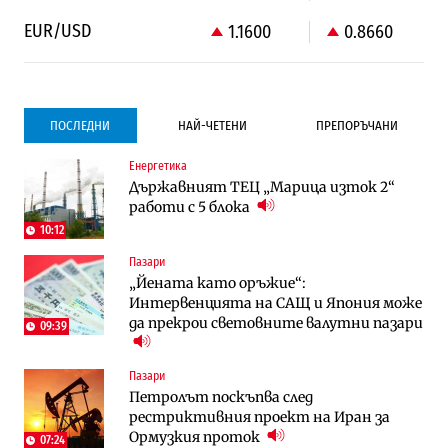
EUR/USD
1.1600
0.8660
ПОСЛЕДНИ
НАЙ-ЧЕТЕНИ
ПРЕПОРЪЧАНИ
Енергетика
Градоустройство
Компании
Държавният ТЕЦ „Марица изток 2“
Столична община избра изпълнител за
Vivacom предлага над 150 устройства с
работи с 5 блока
преместването на трамвайното
90% отстъпка през август
трасе по бул. „Скобелев“
10:12
Пазари
Компании
To:know
„Йената като оръжие“:
Vivacom предлага над 150 устройства с
Последни дни с обозначаване на цените
Интервенцията на САЩ и Япония може
90% отстъпка през август
в лева: Какво предстои?
да прекрои световните валутни пазари
09:39
Енергетика
Градоустройство
Пазари
АЕЦ „Козлодуй“ ще работи само още
Столична община избра изпълнител за
Петролът поскъпва след
няколко седмици, ако сушата продължи
преместването на трамвайното
рестриктивния проект на Иран за
трасе по бул. „Скобелев“
Ормузкия проток
07:24