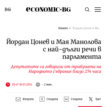
Economic.bg
Търсене
Смяна на език
Начало
Йордан Цонев и Мая Манолова с най-дълги речи в парламента
Йордан Цонев и Мая Манолова
с най-дълги речи в
парламента
Депутатите са говорили от трибуната на
Народното събрание близо 274 часа
20:47 18.01.2014
~ 2 мин.
Изпрати
Сподели
Сподели
Туит