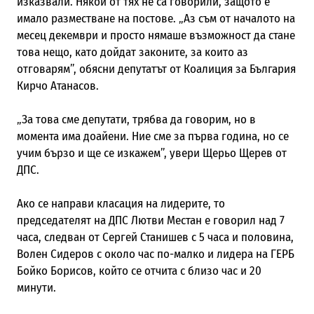
изказвали. Някои от тях не са говорили, защото е
имало разместване на постове. „Аз съм от началото на
месец декември и просто нямаше възможност да стане
това нещо, като дойдат законите, за които аз
отговарям”, обясни депутатът от Коалиция за България
Кирчо Атанасов.
„За това сме депутати, трябва да говорим, но в
момента има доайени. Ние сме за първа година, но се
учим бързо и ще се изкажем”, увери Щерьо Щерев от
ДПС.
Ако се направи класация на лидерите, то
председателят на ДПС Лютви Местан е говорил над 7
часа, следван от Сергей Станишев с 5 часа и половина,
Волен Сидеров с около час по-малко и лидера на ГЕРБ
Бойко Борисов, който се отчита с близо час и 20
минути.