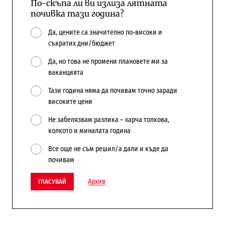
По-скъпа ли ви излиза лятната
почивка тази година?
Да, цените са значително по-високи и
съкратих дни/бюджет
Да, но това не промени плановете ми за
ваканцията
Тази година няма да почивам точно заради
високите цени
Не забелязвам разлика – харча толкова,
колкото и миналата година
Все още не съм решил/а дали и къде да
почивам
Архив
ГЛАСУВАЙ