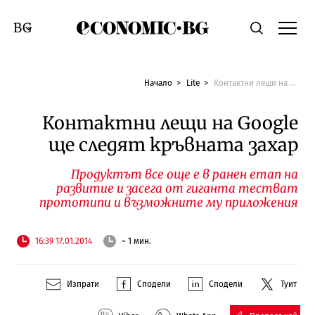
Economic.bg
Търсене
Смяна на език
Начало
Lite
Контактни лещи на Google ще следят кръвната захар
Контактни лещи на Google
ще следят кръвната захар
Продуктът все още е в ранен етап на
развитие и засега от гиганта тестват
прототипи и възможните му приложения
16:39 17.01.2014
~ 1 мин.
Изпрати
Сподели
Сподели
Туит