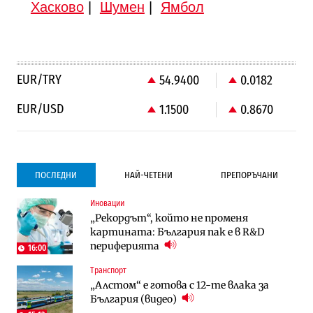
Хасково
|
Шумен
|
Ямбол
EUR/TRY
54.9400
0.0182
EUR/USD
1.1500
0.8670
ПОСЛЕДНИ
НАЙ-ЧЕТЕНИ
ПРЕПОРЪЧАНИ
Иновации
Градоустройство
Компании
„Рекордът“, който не променя
Столична община избра изпълнител за
Vivacom предлага над 150 устройства с
картината: България пак е в R&D
преместването на трамвайното
90% отстъпка през август
периферията
трасе по бул. „Скобелев“
16:00
Транспорт
Компании
To:know
„Алстом“ е готова с 12-те влака за
Vivacom предлага над 150 устройства с
Последни дни с обозначаване на цените
България (видео)
90% отстъпка през август
в лева: Какво предстои?