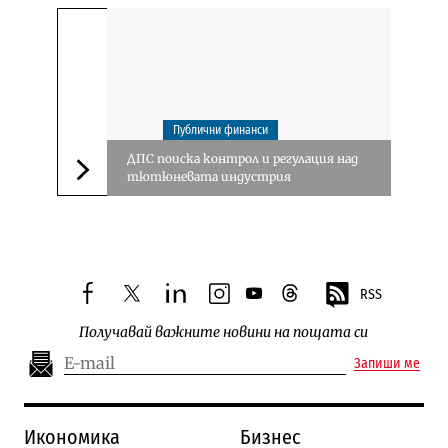
Публични финанси
ДПС поиска контрол и регулация над
тютюневата индустрия
Следваща новина
RSS
facebook
twitter
linkedin
instagram
youtube
threads
Получавай важните новини на пощата си
Запиши ме
Икономика
Бизнес