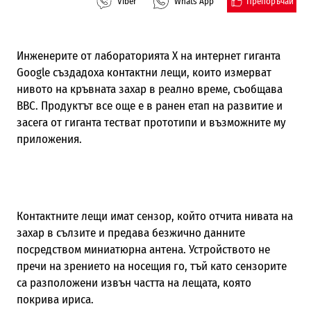
Препоръчай
Viber
Whats App
Инженерите от лабораторията X на интернет гиганта
Google създадоха контактни лещи, които измерват
нивото на кръвната захар в реално време, съобщава
BBC. Продуктът все още е в ранен етап на развитие и
засега от гиганта тестват прототипи и възможните му
приложения.
Контактните лещи имат сензор, който отчита нивата на
захар в сълзите и предава безжично данните
посредством миниатюрна антена. Устройството не
пречи на зрението на носещия го, тъй като сензорите
са разположени извън частта на лещата, която
покрива ириса.