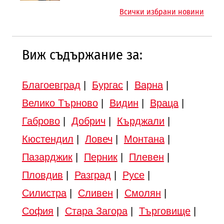
магистралата Русе – Велико
Всички избрани новини
Търново
Виж съдържание за:
Благоевград
|
Бургас
|
Варна
|
Велико Търново
|
Видин
|
Враца
|
Габрово
|
Добрич
|
Кърджали
|
Кюстендил
|
Ловеч
|
Монтана
|
Пазарджик
|
Перник
|
Плевен
|
Пловдив
|
Разград
|
Русе
|
Силистра
|
Сливен
|
Смолян
|
София
|
Стара Загора
|
Търговище
|