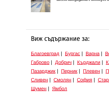
„Черно море“
Виж съдържание за:
Благоевград
|
Бургас
|
Варна
|
В
Габрово
|
Добрич
|
Кърджали
|
К
Пазарджик
|
Перник
|
Плевен
|
П
Сливен
|
Смолян
|
София
|
Стар
Шумен
|
Ямбол