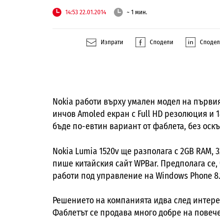
14:53 22.01.2014
~ 1 мин.
Изпрати
Сподели
Споде
Nokia работи върху умален модел на първия 
инчов Amoled екран с Full HD резолюция и 
бъде по-евтин вариант от фаблета, без ос
Nokia Lumia 1520v ще разполага с 2GB RAM, 
пише китайския сайт WPBar. Предполага се,
работи под управление на Windows Phone 8.
Решението на компанията идва след интерес
Фаблетът се продава много добре на повечет