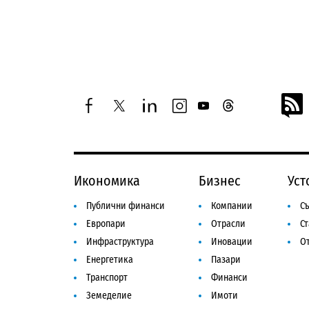
facebook
twitter
linkedin
instagram
youtube
threads
Икономика
Бизнес
Уст
Публични финанси
Компании
Съ
Европари
Отрасли
С
Инфраструктура
Иновации
От
Енергетика
Пазари
Транспорт
Финанси
Земеделие
Имоти