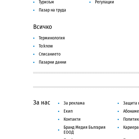
Туризъм
Регулации
Пазар на труда
Всичко
Терминология
To:know
Списанието
Пазарни данни
За нас
За реклама
Защита 
Екип
Абонаме
Контакти
Политик
Бранд Медия България
Кариера
ЕООД