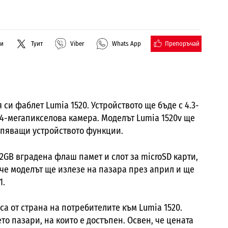
Препоръчай
ли
Туит
Viber
Whats App
си фаблет Lumia 1520. Устройството ще бъде с 4.3-
14-мегапикселова камера. Моделът Lumia 1520v ще
къпяващи устройството функции.
32GB вградена флаш памет и слот за microSD карти,
 че моделът ще излезе на пазара през април и ще
1.
а от страна на потребителите към Lumia 1520.
о пазари, на които е достъпен. Освен, че цената