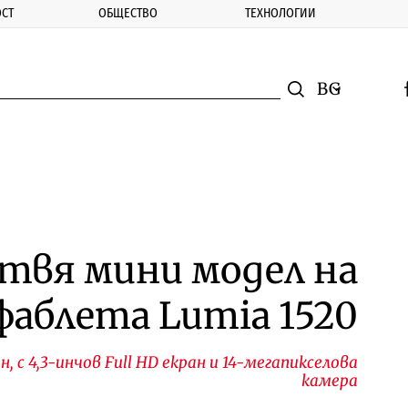
СТ
ОБЩЕСТВО
ТЕХНОЛОГИИ
nomic.bg
Търсене
Смяна на ез
f
Търси
отвя мини модел на
фаблета Lumia 1520
 с 4,3-инчов Full HD екран и 14-мегапикселова
камера