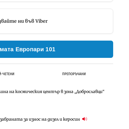
вайте ни във Viber
мата Европари 101
Й-ЧЕТЕНИ
ПРЕПОРЪЧАНИ
ина на космическия център в зона „Доброславци“
д Петрохан ще върви паралелно с екологичните
д Петрохан ще върви паралелно с екологичните
абраната за износ на дизел и керосин
ото езеро става част от бъдещата магистрала
за придобиване на Euroapi Italy