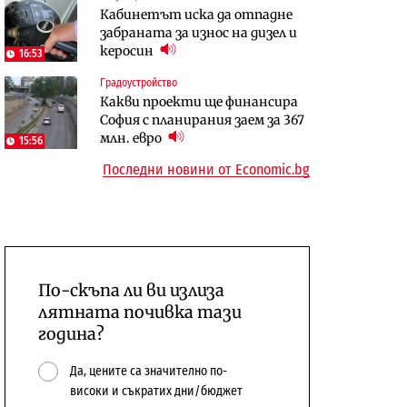
Кабинетът иска да отпадне
бюджетите си
забраната за износ на дизел и
To:know
Компании
керосин
16:53
Последни дни с обозначаване на
А1 отново е лидер при
Градоустройство
цените в лева: Какво
технологичните компании и
Какви проекти ще финансира
предстои?
системните интегратори
София с планирания заем за 367
млн. евро
15:56
Последни новини от Economic.bg
По-скъпа ли ви излиза
лятната почивка тази
година?
Да, цените са значително по-
високи и съкратих дни/бюджет