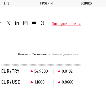
LITE
ПРОЕКТИ
ВСИЧКО
ик
Последни новини
acebook
twitter
linkedin
instagram
youtube
threads
Начало
Технологии
Nokia подготвя мини модел на фаблета Lumia 1520
EUR/TRY
54.9800
0.0182
EUR/USD
1.1600
0.8660