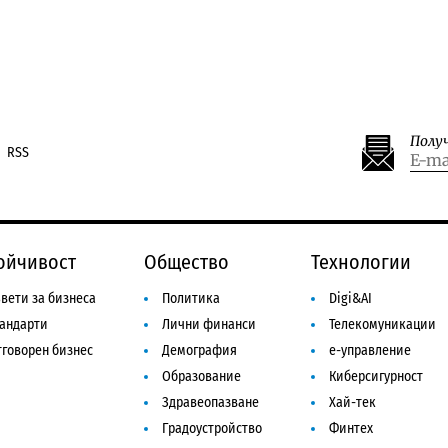
Полу
RSS
ойчивост
Общество
Технологии
вети за бизнеса
Политика
Digi&AI
тандарти
Лични финанси
Телекомуникации
говорен бизнес
Демография
е-управление
Образование
Киберсигурност
Здравеопазване
Хай-тек
Градоустройство
Финтех