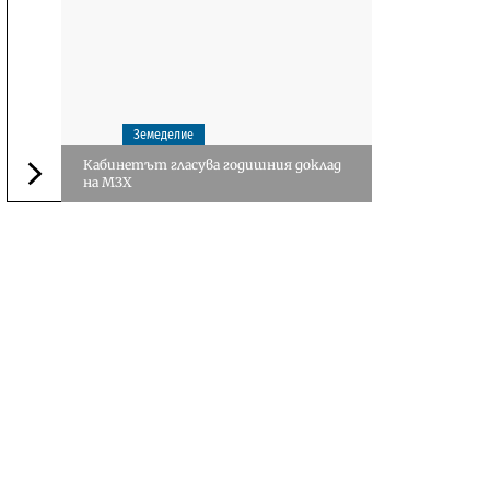
Земеделие
Кабинетът гласува годишния доклад
на МЗХ
Следваща новина