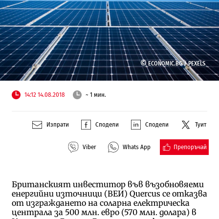
©
ECONOMIC.BG /
PEXELS
14:12 14.08.2018
~ 1 мин.
Изпрати
Сподели
Сподели
Туит
Препоръчай
Viber
Whats App
Британският инвеститор във възобновяеми
енергийни източници (ВЕИ) Quercus се отказва
от изграждането на соларна електрическа
централа за 500 млн. евро (570 млн. долара) в