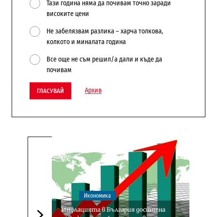
Тази година няма да почивам точно заради
високите цени
Не забелязвам разлика – харча толкова,
колкото и миналата година
Все още не съм решил/а дали и къде да
почивам
Архив
ГЛАСУВАЙ
Икономика
Инфлацията в България достигна