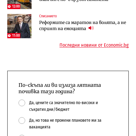
Доброславци
12:00
Списанието
Енергетика
Регулации
Реформите са маратон на волята, а не
АЕЦ „Козлодуй“ ще работи само още
Лекарствата за редки болести
спринт на емоцията
няколко седмици, ако сушата продължи
попадат в капан на обществените
поръчки?
11:00
Последни новини от Economic.bg
По-скъпа ли ви излиза лятната
почивка тази година?
Да, цените са значително по-високи и
съкратих дни/бюджет
Да, но това не промени плановете ми за
ваканцията