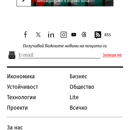
невиждани от 6 години нива
Следваща новина
RSS
facebook
twitter
linkedin
instagram
youtube
threads
Получавай важните новини на пощата си
Запиши ме
Икономика
Бизнес
Устойчивост
Общество
Технологии
Lite
Проекти
Всичко
За нас