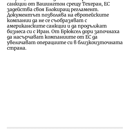
санкции от Вашингтон срещу Техеран, ЕС
задейства своя Блокиращ регламент.
Документът позволява на европейските
компании да не се съобразяват с
американските санкции и да продължат
бизнеса си с Иран. От Брюксел дори започнаха
да насърчават компаниите от ЕС да
увеличават операциите си в близкоизточната
страна.