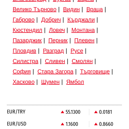
Велико Търново
|
Видин
|
Враца
|
Габрово
|
Добрич
|
Кърджали
|
Кюстендил
|
Ловеч
|
Монтана
|
Пазарджик
|
Перник
|
Плевен
|
Пловдив
|
Разград
|
Русе
|
Силистра
|
Сливен
|
Смолян
|
София
|
Стара Загора
|
Търговище
|
Хасково
|
Шумен
|
Ямбол
EUR/TRY
55.1300
0.0181
EUR/USD
1.1600
0.8660