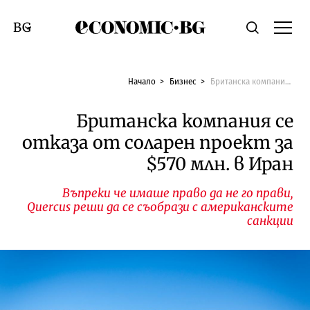
Economic.bg
Търсене
Смяна на език
Начало
Бизнес
Британска компания се отказа от соларен проект за $570 млн. в Иран
Британска компания се
отказа от соларен проект за
$570 млн. в Иран
Въпреки че имаше право да не го прави,
Quercus реши да се съобрази с американските
санкции