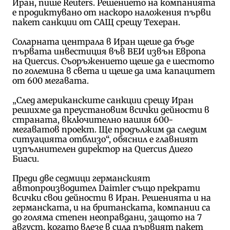
Иран, пише Reuters. Решението на компанията
е продиктувано от наскоро наложения първи
пакет санкции от САЩ срещу Техеран.
Соларната централа в Иран щеше да бъде
първата инвестиция във ВЕИ извън Европа
на Quercus. Съоръжението щеше да е шестото
по големина в света и щеше да има капацитет
от 600 мегавата.
„След американските санкции срещу Иран
решихме да преустановим всички дейности в
страната, включително нашия 600-
мегаватов проект. Ще продължим да следим
ситуацията отблизо“, обяснил е главният
изпълнителен директор на Quercus Диего
Биаси.
Преди две седмици германският
автопроизводител Daimler също прекрати
всички свои дейности в Иран. Решенията и на
германската, и на британската, компании са
до голяма степен неоправдани, защото на 7
август, когато влезе в сила първият пакет