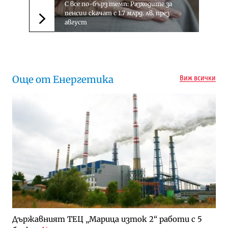
С все по-бърз темп: Разходите за
пенсии скачат с 1.7 млрд. лв. през
август
Следваща новина
Още от Енергетика
Виж всички
Държавният ТЕЦ „Марица изток 2“ работи с 5