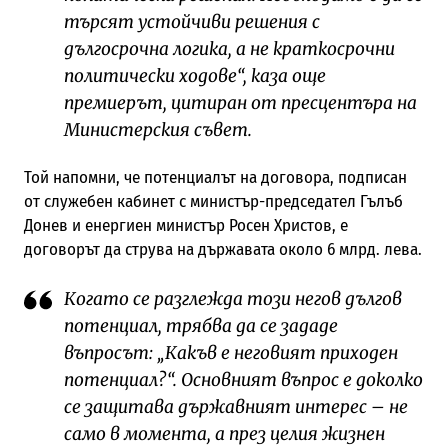
търсят устойчиви решения с
дългосрочна логика, а не краткосрочни
политически ходове“, каза още
премиерът, цитиран от пресцентъра на
Министерския съвет.
Той напомни, че потенциалът на договора, подписан
от служебен кабинет с министър-председател Гълъб
Донев и енергиен министър Росен Христов, е
договорът да струва на държавата около 6 млрд. лева.
Когато се разглежда този негов дългов
потенциал, трябва да се зададе
въпросът: „Какъв е неговият приходен
потенциал?“. Основният въпрос е доколко
се защитава държавният интерес – не
само в момента, а през целия жизнен