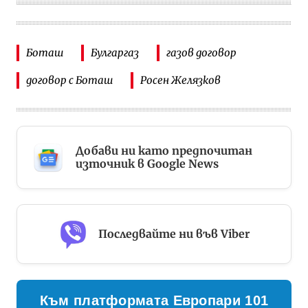
Боташ
Булгаргаз
газов договор
договор с Боташ
Росен Желязков
Добави ни като предпочитан
източник в Google News
Последвайте ни във Viber
Към платформата Европари 101