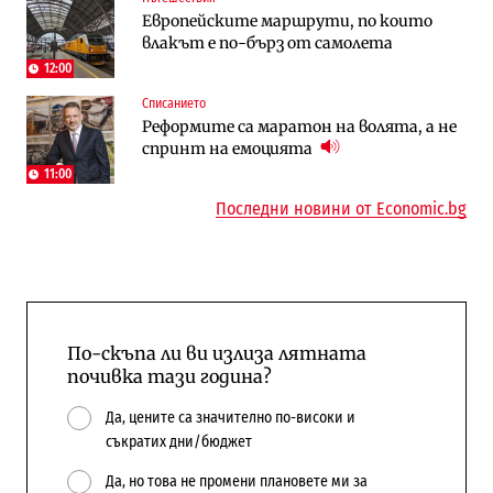
Европейските маршрути, по които
Държавният ТЕЦ „Марица изток 2“
„Ендуросат“ ще строи огромен
влакът е по-бърз от самолета
работи с 5 блока
космически и отбранителен център в
Доброславци
12:00
Списанието
Енергетика
Регулации
Реформите са маратон на волята, а не
АЕЦ „Козлодуй“ ще работи само още
Лекарствата за редки болести
спринт на емоцията
няколко седмици, ако сушата продължи
попадат в капан на обществените
поръчки?
11:00
Последни новини от Economic.bg
По-скъпа ли ви излиза лятната
почивка тази година?
Да, цените са значително по-високи и
съкратих дни/бюджет
Да, но това не промени плановете ми за