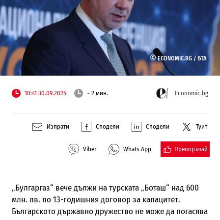
©
ECONOMIC.BG /
БТА
10:41 30.09.2025
~ 2 мин.
Economic.bg
Изпрати
Сподели
Сподели
Туит
Препоръчай
Viber
Whats App
„Булгаргаз“ вече дължи на турската „Боташ“ над 600
млн. лв. по 13-годишния договор за капацитет.
Българското държавно дружество не може да погасява