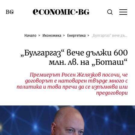
Economic.bg
Търсене
Смяна на език
Начало
Икономика
Енергетика
„Булгаргаз“ вече дължи 600 млн. лв. на „Боташ“
„Булгаргаз“ вече дължи 600
млн. лв. на „Боташ“
Премиерът Росен Желязков посочи, че
договорът е натоварен твърде много с
политика и това пречи да се изпълнява или
предоговори